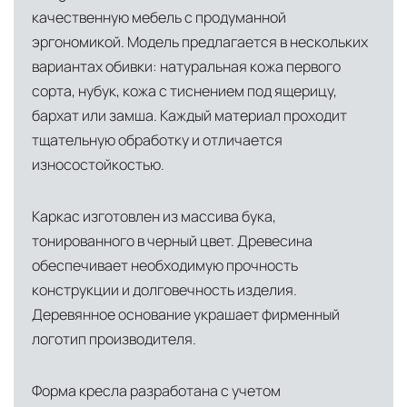
качественную мебель с продуманной
инфраструктуры позволяет сократить сроки
эргономикой. Модель предлагается в нескольких
доставки и обеспечить полный контроль над
вариантах обивки: натуральная кожа первого
сохранностью продукции.
сорта, нубук, кожа с тиснением под ящерицу,
Глобальная сеть распределительных
бархат или замша. Каждый материал проходит
центров
тщательную обработку и отличается
Помимо Москвы, мы располагаем
износостойкостью.
логистическими узлами в ключевых
международных хабах:
Каркас изготовлен из массива бука,
тонированного в черный цвет. Древесина
Дубай, ОАЭ
— региональный центр для
обеспечивает необходимую прочность
Ближнего Востока и Азии
конструкции и долговечность изделия.
Кипр
— распределительная база для
Деревянное основание украшает фирменный
Средиземноморского региона
логотип производителя.
Лондон, Великобритания
—
Форма кресла разработана с учетом
логистический хаб для европейского рынка