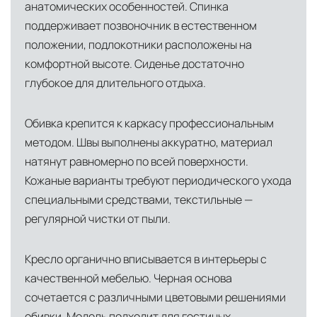
анатомических особенностей. Спинка
США
— центр доставки для
поддерживает позвоночник в естественном
североамериканского сегмента
положении, подлокотники расположены на
Другие страны Европы
— расширенная
комфортной высоте. Сиденье достаточно
сеть партнёрских складов
глубокое для длительного отдыха.
Условия доставки по Москве и Московской
Обивка крепится к каркасу профессиональным
области
методом. Швы выполнены аккуратно, материал
Для клиентов Москвы и МО предусмотрены
натянут равномерно по всей поверхности.
следующие услуги:
Кожаные варианты требуют периодического ухода
специальными средствами, текстильные —
Доставка до адреса
— транспортировка
регулярной чистки от пыли.
товара от нашего склада непосредственно к
месту назначения с соблюдением сроков
Кресло органично вписывается в интерьеры с
Профессиональная выгрузка
—
качественной мебелью. Черная основа
квалифицированные грузчики
сочетается с различными цветовыми решениями
осуществляют разгрузку с применением
обивки. Модель подходит для гостиных,