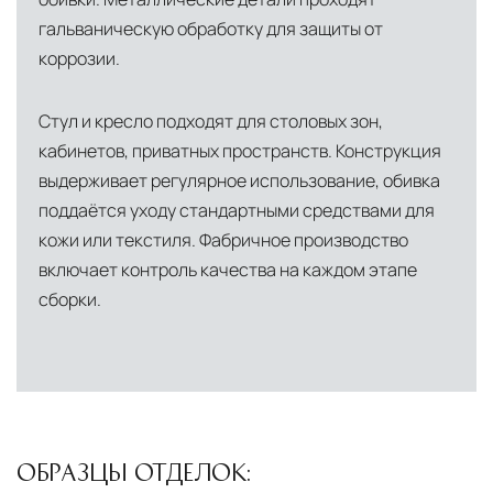
Подъём на этажи
— доставка мебели и
гальваническую обработку для защиты от
коррозии.
дверных блоков в квартиры и офисы с
использованием лифтов или монтажных
средств
Стул и кресло подходят для столовых зон,
кабинетов, приватных пространств. Конструкция
Распаковка и расстановка
— специалисты
выдерживает регулярное использование, обивка
распаковывают товар и устанавливают его в
поддаётся уходу стандартными средствами для
указанное место
кожи или текстиля. Фабричное производство
Вывоз упаковочного материала
— полная
включает контроль качества на каждом этапе
очистка помещения от тары и упаковки
сборки.
Гарантийная проверка
— осмотр товара на
предмет повреждений и дефектов при
доставке
Сроки доставки
Стандартная доставка по
ОБРАЗЦЫ ОТДЕЛОК:
Москве осуществляется в течение 3-5 рабочих