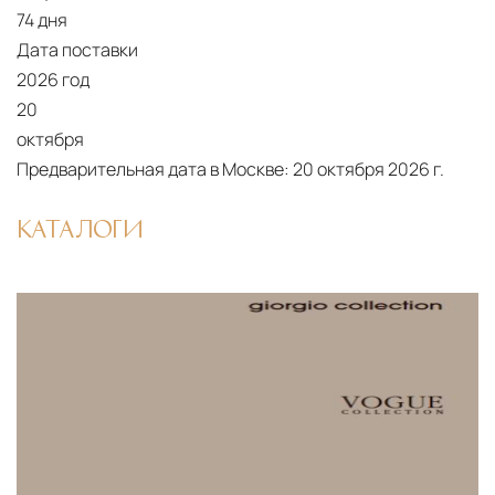
74 дня
Страхование груза
Все международные
Дата поставки
поставки застрахованы в соответствии с
2026 год
международными стандартами. Клиенты могут
20
выбрать дополнительное страхование для
октября
критичных партий товара.
Предварительная дата в Москве:
20 октября 2026 г.
КАТАЛОГИ