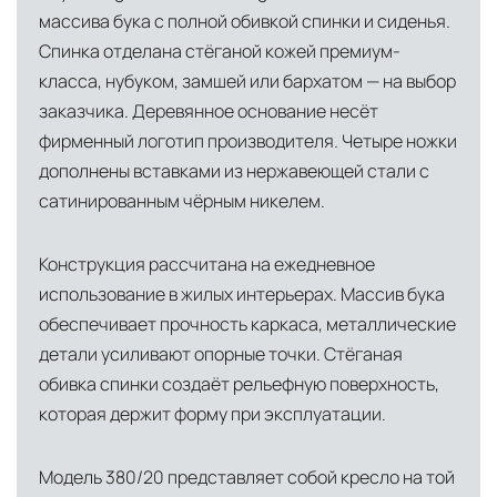
массива бука с полной обивкой спинки и сиденья.
доставки и обеспечить полный контроль над
Спинка отделана стёганой кожей премиум-
сохранностью продукции.
класса, нубуком, замшей или бархатом — на выбор
Глобальная сеть распределительных
заказчика. Деревянное основание несёт
центров
фирменный логотип производителя. Четыре ножки
Помимо Москвы, мы располагаем
дополнены вставками из нержавеющей стали с
логистическими узлами в ключевых
сатинированным чёрным никелем.
международных хабах:
Конструкция рассчитана на ежедневное
Дубай, ОАЭ
— региональный центр для
использование в жилых интерьерах. Массив бука
Ближнего Востока и Азии
обеспечивает прочность каркаса, металлические
Кипр
— распределительная база для
детали усиливают опорные точки. Стёганая
Средиземноморского региона
обивка спинки создаёт рельефную поверхность,
которая держит форму при эксплуатации.
Лондон, Великобритания
—
логистический хаб для европейского рынка
Модель 380/20 представляет собой кресло на той
США
— центр доставки для