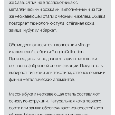
же базе. Отличие в подлокотниках с
североамериканского сегмента
металлическими рожками, выполненными из той
Другие страны Европы
— расширенная
же нержавеющей стали с чёрным никелем. Обивка
сеть партнёрских складов
повторяет технологию стула: стёганая кожа,
замша, нубук или бархат.
Условия доставки по Москве и Московской
области
Обе модели относятся к коллекции Mirage
Для клиентов Москвы и МО предусмотрены
итальянской фабрики Giorgio Collection.
следующие услуги:
Производитель предлагает варианты отделки
согласно фабричной спецификации. Покупатель
Доставка до адреса
— транспортировка
выбирает тип кожи или текстиля, оттенок обивки и
товара от нашего склада непосредственно к
финиш металлических элементов.
месту назначения с соблюдением сроков
Профессиональная выгрузка
—
Массив бука и нержавеющая сталь составляют
квалифицированные грузчики
основу конструкции. Натуральная кожа первого
осуществляют разгрузку с применением
сорта или замша обеспечивают износостойкость
специального оборудования и техники
обивки. Металлические детали проходят