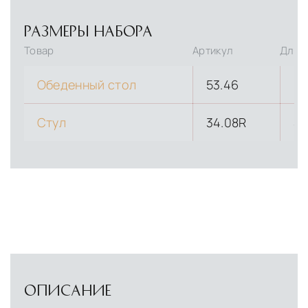
РАЗМЕРЫ НАБОРА
Товар
Артикул
Длина
Обеденный стол
53.46
19
Стул
34.08R
47
ОПИСАНИЕ