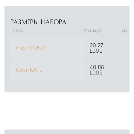
РАЗМЕРЫ НАБОРА
Товар
Артикул
Длина
20.27
Стол CRUZ
19
L009
40.86
Стул KATE
4
L009