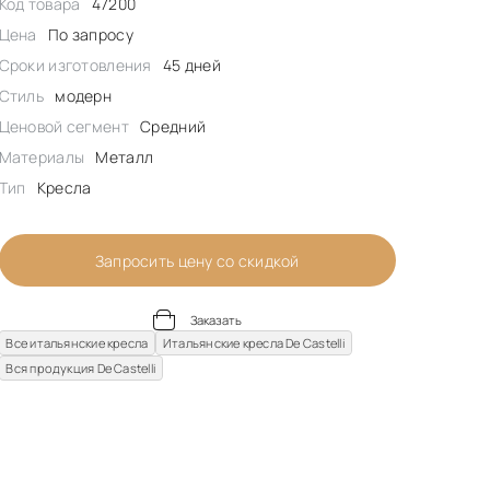
Код товара
47200
Цена
По запросу
Сроки изготовления
45 дней
Стиль
модерн
Ценовой сегмент
Средний
Материалы
Металл
Тип
Кресла
Запросить цену со скидкой
Заказать
Все итальянские кресла
Итальянские кресла De Castelli
Вся продукция De Castelli