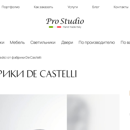
Портфолио
Как заказать
Услуги
Блог
Контакты
ки
Мебель
Светильники
Двери
По производителю
По в
dici от фабрики De Castelli
РИКИ DE CASTELLI