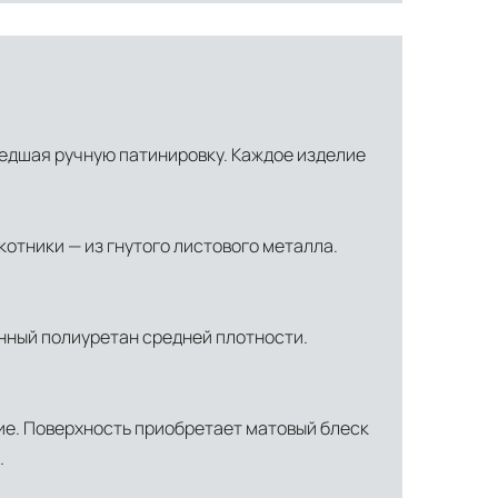
ошедшая ручную патинировку. Каждое изделие
отники — из гнутого листового металла.
анный полиуретан средней плотности.
ти объекта и варьируются от 5 до 10 рабочих дней. Возможна
манда логистических специалистов с опытом работы в
ие. Поверхность приобретает матовый блеск
 всех этапах маршрута.
.
льное страхование для критичных партий товара.