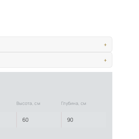
ью, дверными конструкциями и осветительными приборами. Это
иматических условиях. Наличие собственной инфраструктуры
Высота, см
Глубина, см
60
90