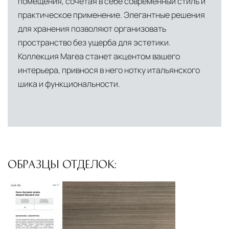
помещения, сочетая в себе современный стиль и
Подъём на этажи
— доставка мебели и
практическое применение. Элегантные решения
дверных блоков в квартиры и офисы с
для хранения позволяют организовать
использованием лифтов или монтажных
пространство без ущерба для эстетики.
средств
Коллекция Marea станет акцентом вашего
Распаковка и расстановка
— специалисты
интерьера, привнося в него нотку итальянского
шика и функциональности.
распаковывают товар и устанавливают его в
указанное место
Вывоз упаковочного материала
— полная
очистка помещения от тары и упаковки
Гарантийная проверка
— осмотр товара на
ОБРАЗЦЫ ОТДЕЛОК:
предмет повреждений и дефектов при
доставке
Сроки доставки
Стандартная доставка по
Москве осуществляется в течение 3-5 рабочих