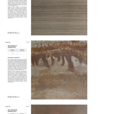
дней. Для Московской области сроки зависят
от удалённости объекта и варьируются от 5 до
10 рабочих дней. Возможна срочная доставка
при наличии свободных логистических
ресурсов.
Управление логистикой и контроль
качества
Каждый заказ отслеживается в режиме
реального времени через систему GPS-
мониторинга. Наша команда логистических
специалистов с опытом работы в
международной доставке обеспечивает
полную сохранность груза, соблюдение
температурного режима и защиту от
механических повреждений на всех этапах
маршрута.