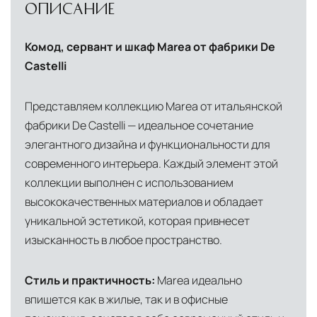
ОПИСАНИЕ
североамериканского сегмента
Другие страны Европы
— расширенная
Комод, сервант и шкаф Marea от фабрики De
сеть партнёрских складов
Castelli
Условия доставки по Москве и Московской
области
Представляем коллекцию Marea от итальянской
Для клиентов Москвы и МО предусмотрены
фабрики De Castelli — идеальное сочетание
следующие услуги:
элегантного дизайна и функциональности для
современного интерьера. Каждый элемент этой
Доставка до адреса
— транспортировка
коллекции выполнен с использованием
товара от нашего склада непосредственно к
высококачественных материалов и обладает
месту назначения с соблюдением сроков
уникальной эстетикой, которая привнесет
изысканность в любое пространство.
Профессиональная выгрузка
—
квалифицированные грузчики
Стиль и практичность:
Marea идеально
осуществляют разгрузку с применением
впишется как в жилые, так и в офисные
специального оборудования и техники