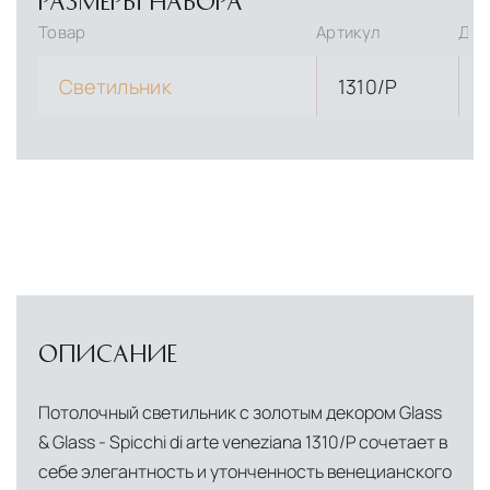
РАЗМЕРЫ НАБОРА
Товар
Артикул
Дли
Светильник
1310/P
ОПИСАНИЕ
Потолочный светильник с золотым декором Glass
& Glass - Spicchi di arte veneziana 1310/P сочетает в
себе элегантность и утонченность венецианского