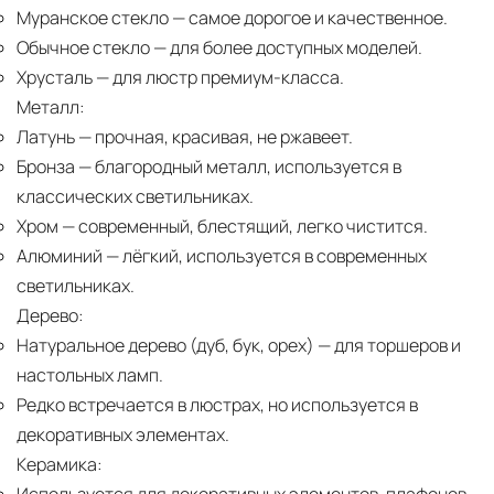
Муранское стекло
— самое дорогое и качественное.
Обычное стекло
— для более доступных моделей.
Хрусталь
— для люстр премиум-класса.
Металл:
Латунь
— прочная, красивая, не ржавеет.
Бронза
— благородный металл, используется в
классических светильниках.
Хром
— современный, блестящий, легко чистится.
Алюминий
— лёгкий, используется в современных
светильниках.
Дерево:
Натуральное дерево (дуб, бук, орех)
— для торшеров и
настольных ламп.
Редко встречается в люстрах, но используется в
декоративных элементах.
Керамика: