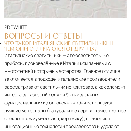
поставки застрахованы в соответствии с
международными стандартами. Клиенты могут
выбрать дополнительное страхование для
PDF
WHITE
критичных партий товара.
ВОПРОСЫ И ОТВЕТЫ
ЧТО ТАКОЕ ИТАЛЬЯНСКИЕ СВЕТИЛЬНИКИ И
ЧЕМ ОНИ ОТЛИЧАЮТСЯ ОТ ДРУГИХ?
Итальянские светильники — это осветительные
приборы, произведённые в Италии компаниями с
многолетней историей мастерства. Главное отличие
заключается в подходе: итальянские производители
рассматривают светильник не как товар, а как элемент
интерьера, который должен быть красивым,
функциональным и долговечным. Они используют
лучшие материалы (натуральное дерево, качественное
стекло, премиум-металл, керамику), применяют
инновационные технологии производства и уделяют