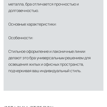
сохранностью продукции.
металла, бра отличается прочностью и
долговечностью.
Глобальная сеть распределительных
центров
Помимо Москвы, мы располагаем
Основные характеристики:
логистическими узлами в ключевых
международных хабах:
Особенности:
Дубай, ОАЭ
— региональный центр для
Стильное оформление и лаконичные линии
Ближнего Востока и Азии
делают это бра универсальным решением для
Кипр
— распределительная база для
освещения жилых и офисных пространств,
Средиземноморского региона
подчеркивая ваш индивидуальный стиль.
Лондон, Великобритания
—
логистический хаб для европейского рынка
США
— центр доставки для
североамериканского сегмента