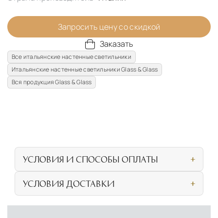
Запросить цену со скидкой
Заказать
Все итальянские настенные светильники
Итальянские настенные светильники Glass & Glass
Вся продукция Glass & Glass
УСЛОВИЯ И СПОСОБЫ ОПЛАТЫ
Наличными или банковской картой при
УСЛОВИЯ ДОСТАВКИ
личном посещении нашего салона
СОБСТВЕННАЯ ЛОГИСТИЧЕСКАЯ СЕТЬ И
Безналичная оплата по счёту для
УСЛОВИЯ ДОСТАВКИ