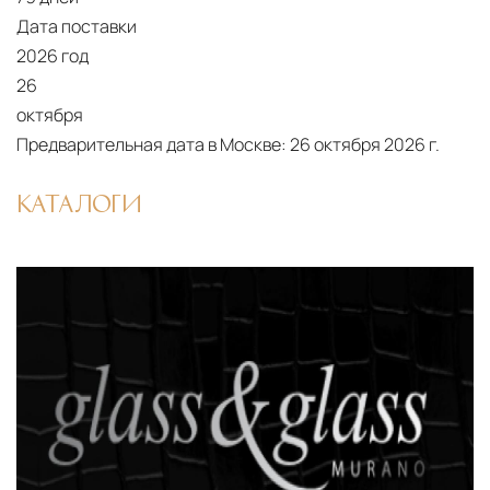
дверных блоков в квартиры и офисы с
Дата поставки
использованием лифтов или монтажных
2026 год
средств
26
Распаковка и расстановка
— специалисты
октября
распаковывают товар и устанавливают его в
Предварительная дата в Москве:
26 октября 2026 г.
указанное место
КАТАЛОГИ
Вывоз упаковочного материала
— полная
очистка помещения от тары и упаковки
Гарантийная проверка
— осмотр товара на
предмет повреждений и дефектов при
доставке
Сроки доставки
Стандартная доставка по
Москве осуществляется в течение 3-5 рабочих
дней. Для Московской области сроки зависят
от удалённости объекта и варьируются от 5 до