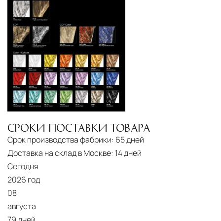
Другие страны Европы
— расширенная
сеть партнёрских складов
Условия доставки по Москве и Московской
области
Для клиентов Москвы и МО предусмотрены
следующие услуги:
Доставка до адреса
— транспортировка
товара от нашего склада непосредственно к
СРОКИ ПОСТАВКИ ТОВАРА
месту назначения с соблюдением сроков
Срок производства фабрики:
65 дней
Профессиональная выгрузка
—
Доставка на склад в Москве:
14 дней
квалифицированные грузчики
Сегодня
осуществляют разгрузку с применением
2026 год
специального оборудования и техники
08
августа
Подъём на этажи
— доставка мебели и
79 дней