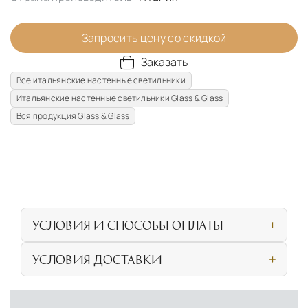
Запросить цену со скидкой
Заказать
Все итальянские настенные светильники
Итальянские настенные светильники Glass & Glass
Вся продукция Glass & Glass
УСЛОВИЯ И СПОСОБЫ ОПЛАТЫ
Наличными или банковской картой при
УСЛОВИЯ ДОСТАВКИ
личном посещении нашего салона
СОБСТВЕННАЯ ЛОГИСТИЧЕСКАЯ СЕТЬ И
Безналичная оплата по счёту для
УСЛОВИЯ ДОСТАВКИ