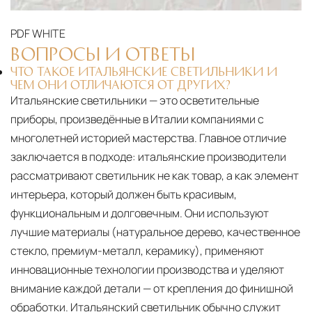
поставки застрахованы в соответствии с
международными стандартами. Клиенты могут
PDF
WHITE
выбрать дополнительное страхование для
ВОПРОСЫ И ОТВЕТЫ
критичных партий товара.
ЧТО ТАКОЕ ИТАЛЬЯНСКИЕ СВЕТИЛЬНИКИ И
ЧЕМ ОНИ ОТЛИЧАЮТСЯ ОТ ДРУГИХ?
Итальянские светильники — это осветительные
приборы, произведённые в Италии компаниями с
многолетней историей мастерства. Главное отличие
заключается в подходе: итальянские производители
рассматривают светильник не как товар, а как элемент
интерьера, который должен быть красивым,
функциональным и долговечным. Они используют
лучшие материалы (натуральное дерево, качественное
стекло, премиум-металл, керамику), применяют
инновационные технологии производства и уделяют
внимание каждой детали — от крепления до финишной
обработки. Итальянский светильник обычно служит