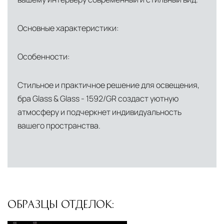
сохранностью продукции.
Глобальная сеть распределительных
Основные характеристики:
центров
Помимо Москвы, мы располагаем
Особенности:
логистическими узлами в ключевых
международных хабах:
Стильное и практичное решение для освещения,
бра Glass & Glass - 1592/GR создаст уютную
Дубай, ОАЭ
— региональный центр для
атмосферу и подчеркнет индивидуальность
Ближнего Востока и Азии
вашего пространства.
Кипр
— распределительная база для
Средиземноморского региона
Лондон, Великобритания
—
логистический хаб для европейского рынка
США
— центр доставки для
ОБРАЗЦЫ ОТДЕЛОК:
североамериканского сегмента