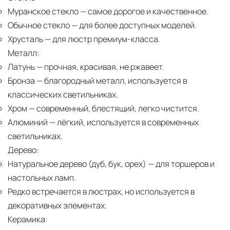
Муранское стекло
— самое дорогое и качественное.
Обычное стекло
— для более доступных моделей.
Хрусталь
— для люстр премиум-класса.
Металл:
Латунь
— прочная, красивая, не ржавеет.
Бронза
— благородный металл, используется в
классических светильниках.
Хром
— современный, блестящий, легко чистится.
Алюминий
— лёгкий, используется в современных
светильниках.
Дерево:
Натуральное дерево (дуб, бук, орех)
— для торшеров и
настольных ламп.
Редко встречается в люстрах, но используется в
декоративных элементах.
Керамика: