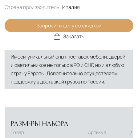
Страна производитель
Италия
Запросить цену со скидкой
Заказать
Имеем уникальный опыт поставок мебели, дверей
и светильников не только в РФ и СНГ, но и в любую
страну Европы. Дополнительно осуществляем
поддержку в доставкой грузов по России.
РАЗМЕРЫ НАБОРА
Товар
Артикул
Дли