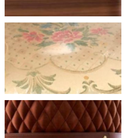
Подъём на этажи
— доставка мебели и
дверных блоков в квартиры и офисы с
использованием лифтов или монтажных
средств
Распаковка и расстановка
— специалисты
распаковывают товар и устанавливают его в
указанное место
Вывоз упаковочного материала
— полная
очистка помещения от тары и упаковки
Гарантийная проверка
— осмотр товара на
предмет повреждений и дефектов при
доставке
Сроки доставки
Стандартная доставка по
Москве осуществляется в течение 3-5 рабочих
дней. Для Московской области сроки зависят