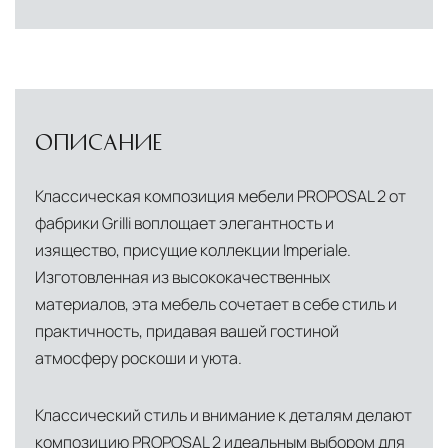
доставки и обеспечить полный контроль над
сохранностью продукции.
Глобальная сеть распределительных
центров
Помимо Москвы, мы располагаем
ОПИСАНИЕ
логистическими узлами в ключевых
международных хабах:
Классическая композиция мебели PROPOSAL 2 от
фабрики Grilli воплощает элегантность и
Дубай, ОАЭ
— региональный центр для
изящество, присущие коллекции Imperiale.
Ближнего Востока и Азии
Изготовленная из высококачественных
Кипр
— распределительная база для
материалов, эта мебель сочетает в себе стиль и
Средиземноморского региона
практичность, придавая вашей гостиной
атмосферу роскоши и уюта.
Лондон, Великобритания
—
логистический хаб для европейского рынка
Классический стиль и внимание к деталям делают
США
— центр доставки для
композицию PROPOSAL 2 идеальным выбором для