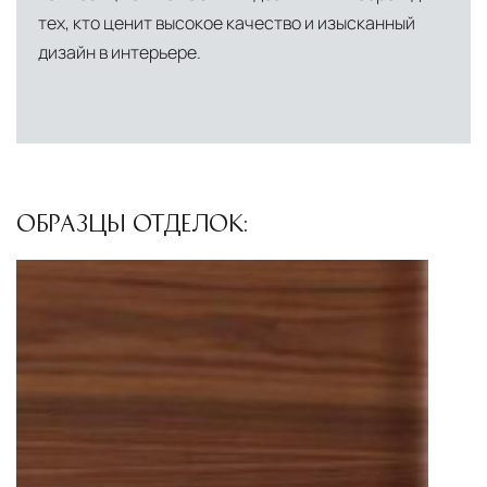
североамериканского сегмента
тех, кто ценит высокое качество и изысканный
Другие страны Европы
— расширенная
дизайн в интерьере.
сеть партнёрских складов
Условия доставки по Москве и Московской
области
Для клиентов Москвы и МО предусмотрены
следующие услуги:
ОБРАЗЦЫ ОТДЕЛОК:
Доставка до адреса
— транспортировка
товара от нашего склада непосредственно к
месту назначения с соблюдением сроков
Профессиональная выгрузка
—
квалифицированные грузчики
осуществляют разгрузку с применением
специального оборудования и техники