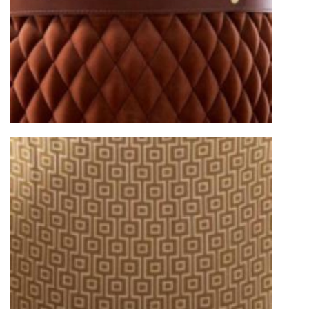
от удалённости объекта и варьируются от 5 до
10 рабочих дней. Возможна срочная доставка
при наличии свободных логистических
ресурсов.
Управление логистикой и контроль
качества
Каждый заказ отслеживается в режиме
реального времени через систему GPS-
мониторинга. Наша команда логистических
специалистов с опытом работы в
международной доставке обеспечивает
полную сохранность груза, соблюдение
температурного режима и защиту от
механических повреждений на всех этапах
маршрута.