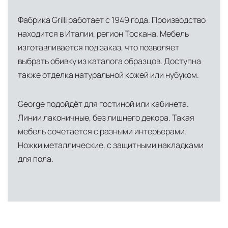
США
— центр доставки для
Фабрика Grilli работает с 1949 года. Производство
североамериканского сегмента
находится в Италии, регион Тоскана. Мебель
Другие страны Европы
— расширенная
изготавливается под заказ, что позволяет
сеть партнёрских складов
выбрать обивку из каталога образцов. Доступна
также отделка натуральной кожей или нубуком.
Условия доставки по Москве и Московской
области
George подойдёт для гостиной или кабинета.
Для клиентов Москвы и МО предусмотрены
Линии лаконичные, без лишнего декора. Такая
следующие услуги:
мебель сочетается с разными интерьерами.
Ножки металлические, с защитными накладками
Доставка до адреса
— транспортировка
для пола.
товара от нашего склада непосредственно к
месту назначения с соблюдением сроков
Профессиональная выгрузка
—
квалифицированные грузчики
осуществляют разгрузку с применением