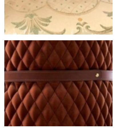
Москве осуществляется в течение 3-5 рабочих
дней. Для Московской области сроки зависят
от удалённости объекта и варьируются от 5 до
10 рабочих дней. Возможна срочная доставка
при наличии свободных логистических
ресурсов.
Управление логистикой и контроль
качества
Каждый заказ отслеживается в режиме
реального времени через систему GPS-
мониторинга. Наша команда логистических
специалистов с опытом работы в
международной доставке обеспечивает
полную сохранность груза, соблюдение
температурного режима и защиту от
механических повреждений на всех этапах