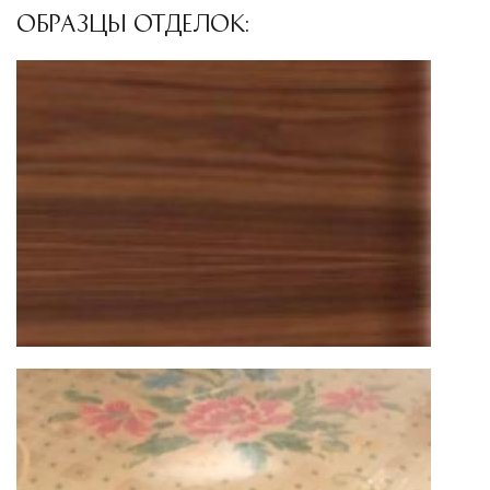
специального оборудования и техники
ОБРАЗЦЫ ОТДЕЛОК:
Подъём на этажи
— доставка мебели и
дверных блоков в квартиры и офисы с
использованием лифтов или монтажных
средств
Распаковка и расстановка
— специалисты
распаковывают товар и устанавливают его в
указанное место
Вывоз упаковочного материала
— полная
очистка помещения от тары и упаковки
Гарантийная проверка
— осмотр товара на
предмет повреждений и дефектов при
доставке
Сроки доставки
Стандартная доставка по