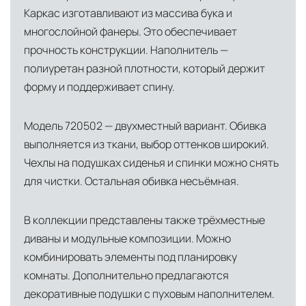
Каркас изготавливают из массива бука и
инфраструктуры позволяет сократить сроки
многослойной фанеры. Это обеспечивает
доставки и обеспечить полный контроль над
прочность конструкции. Наполнитель —
сохранностью продукции.
полиуретан разной плотности, который держит
Глобальная сеть распределительных
форму и поддерживает спину.
центров
Помимо Москвы, мы располагаем
Модель 720502 — двухместный вариант. Обивка
логистическими узлами в ключевых
выполняется из ткани, выбор оттенков широкий.
международных хабах:
Чехлы на подушках сиденья и спинки можно снять
для чистки. Остальная обивка несъёмная.
Дубай, ОАЭ
— региональный центр для
Ближнего Востока и Азии
В коллекции представлены также трёхместные
Кипр
— распределительная база для
диваны и модульные композиции. Можно
Средиземноморского региона
комбинировать элементы под планировку
комнаты. Дополнительно предлагаются
Лондон, Великобритания
—
декоративные подушки с пуховым наполнителем.
логистический хаб для европейского рынка