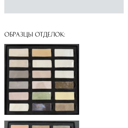
инфраструктуры позволяет сократить сроки
доставки и обеспечить полный контроль над
сохранностью продукции.
ОБРАЗЦЫ ОТДЕЛОК:
Глобальная сеть распределительных
центров
Помимо Москвы, мы располагаем
логистическими узлами в ключевых
международных хабах:
Дубай, ОАЭ
— региональный центр для
Ближнего Востока и Азии
Кипр
— распределительная база для
Средиземноморского региона
Лондон, Великобритания
—
логистический хаб для европейского рынка