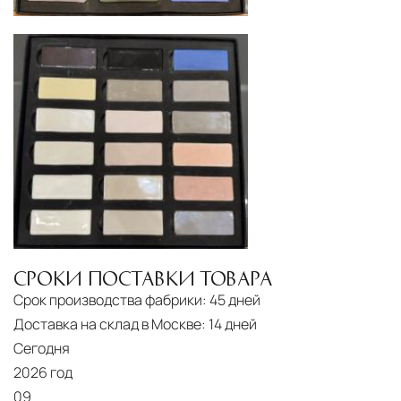
специального оборудования и техники
Подъём на этажи
— доставка мебели и
дверных блоков в квартиры и офисы с
использованием лифтов или монтажных
средств
Распаковка и расстановка
— специалисты
распаковывают товар и устанавливают его в
указанное место
Вывоз упаковочного материала
— полная
очистка помещения от тары и упаковки
СРОКИ ПОСТАВКИ ТОВАРА
Гарантийная проверка
— осмотр товара на
Срок производства фабрики:
45 дней
предмет повреждений и дефектов при
Доставка на склад в Москве:
14 дней
доставке
Сегодня
2026 год
Сроки доставки
Стандартная доставка по
09