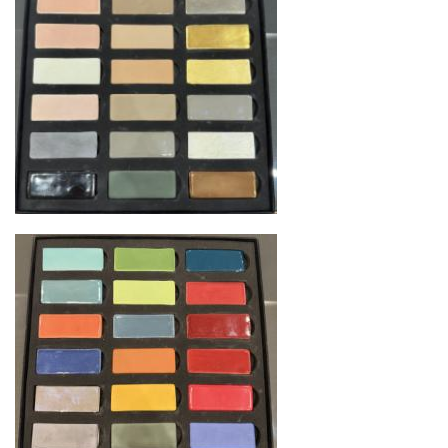
США
— центр доставки для
североамериканского сегмента
Другие страны Европы
— расширенная
сеть партнёрских складов
Условия доставки по Москве и Московской
области
Для клиентов Москвы и МО предусмотрены
следующие услуги:
Доставка до адреса
— транспортировка
товара от нашего склада непосредственно к
месту назначения с соблюдением сроков
Профессиональная выгрузка
—
квалифицированные грузчики
осуществляют разгрузку с применением