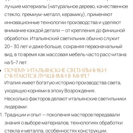
маршрута.
лучшие материалы (натуральное дерево, качественное
стекло, премиум-металл, керамику), применяют
Страхование груза
Все международные
инновационные технологии производства и уделяют
поставки застрахованы в соответствии с
внимание каждой детали — от крепления до финишной
международными стандартами. Клиенты могут
обработки. Итальянский светильник обычно служит
выбрать дополнительное страхование для
20– 30 лет и даже больше, сохраняя первоначальный
критичных партий товара.
вид, в то время как массовая мебель часто рассчитана
на 5–7 лет.
ПОЧЕМУ ИТАЛЬЯНСКИЕ СВЕТИЛЬНИКИ
СЧИТАЮТСЯ ЛУЧШИМИ В МИРЕ?
Италия имеет богатую историю производства света,
уходящую корнями в эпоху Возрождения.
Несколько факторов делают итальянские светильники
лидерами:
Традиции и опыт
— поколения мастеров передавали
знания о выборе материалов, технологиях обработки
стекла и металла, особенностях конструкции.