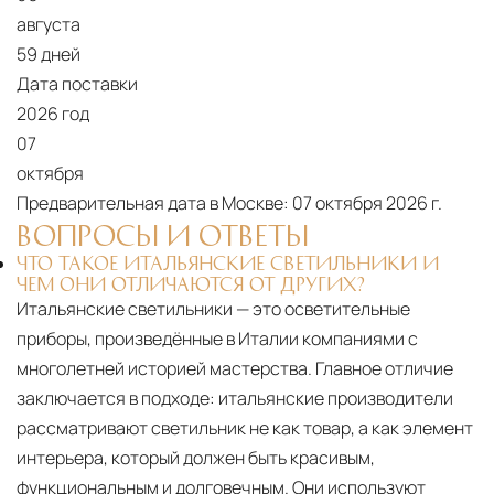
Москве осуществляется в течение 3-5 рабочих
августа
дней. Для Московской области сроки зависят
59 дней
от удалённости объекта и варьируются от 5 до
Дата поставки
10 рабочих дней. Возможна срочная доставка
2026 год
при наличии свободных логистических
07
ресурсов.
октября
Предварительная дата в Москве:
07 октября 2026 г.
Управление логистикой и контроль
ВОПРОСЫ И ОТВЕТЫ
качества
ЧТО ТАКОЕ ИТАЛЬЯНСКИЕ СВЕТИЛЬНИКИ И
Каждый заказ отслеживается в режиме
ЧЕМ ОНИ ОТЛИЧАЮТСЯ ОТ ДРУГИХ?
реального времени через систему GPS-
Итальянские светильники — это осветительные
мониторинга. Наша команда логистических
приборы, произведённые в Италии компаниями с
специалистов с опытом работы в
многолетней историей мастерства. Главное отличие
международной доставке обеспечивает
заключается в подходе: итальянские производители
полную сохранность груза, соблюдение
рассматривают светильник не как товар, а как элемент
температурного режима и защиту от
интерьера, который должен быть красивым,
механических повреждений на всех этапах
функциональным и долговечным. Они используют