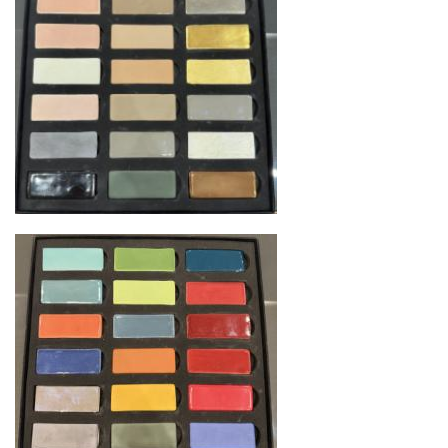
США
— центр доставки для
североамериканского сегмента
Другие страны Европы
— расширенная
сеть партнёрских складов
Условия доставки по Москве и Московской
области
Для клиентов Москвы и МО предусмотрены
следующие услуги:
Доставка до адреса
— транспортировка
товара от нашего склада непосредственно к
месту назначения с соблюдением сроков
Профессиональная выгрузка
—
квалифицированные грузчики
осуществляют разгрузку с применением