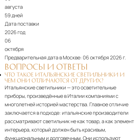
Москве осуществляется в течение 3-5 рабочих
августа
дней. Для Московской области сроки зависят
59 дней
от удалённости объекта и варьируются от 5 до
Дата поставки
10 рабочих дней. Возможна срочная доставка
2026 год
при наличии свободных логистических
06
ресурсов.
октября
Предварительная дата в Москве:
06 октября 2026 г.
Управление логистикой и контроль
ВОПРОСЫ И ОТВЕТЫ
качества
ЧТО ТАКОЕ ИТАЛЬЯНСКИЕ СВЕТИЛЬНИКИ И
Каждый заказ отслеживается в режиме
ЧЕМ ОНИ ОТЛИЧАЮТСЯ ОТ ДРУГИХ?
реального времени через систему GPS-
Итальянские светильники — это осветительные
мониторинга. Наша команда логистических
приборы, произведённые в Италии компаниями с
специалистов с опытом работы в
многолетней историей мастерства. Главное отличие
международной доставке обеспечивает
заключается в подходе: итальянские производители
полную сохранность груза, соблюдение
рассматривают светильник не как товар, а как элемент
температурного режима и защиту от
интерьера, который должен быть красивым,
механических повреждений на всех этапах
функциональным и долговечным. Они используют