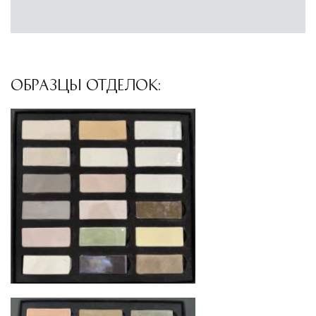
инфраструктуры позволяет сократить сроки
доставки и обеспечить полный контроль над
сохранностью продукции.
ОБРАЗЦЫ ОТДЕЛОК:
Глобальная сеть распределительных
центров
Помимо Москвы, мы располагаем
логистическими узлами в ключевых
международных хабах:
Дубай, ОАЭ
— региональный центр для
Ближнего Востока и Азии
Кипр
— распределительная база для
Средиземноморского региона
Лондон, Великобритания
—
логистический хаб для европейского рынка