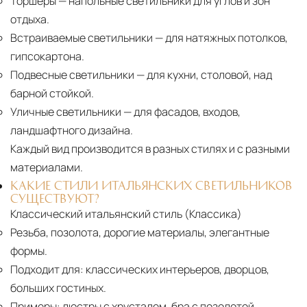
Торшеры
— напольные светильники для углов и зон
отдыха.
Встраиваемые светильники
— для натяжных потолков,
гипсокартона.
Подвесные светильники
— для кухни, столовой, над
барной стойкой.
Уличные светильники
— для фасадов, входов,
ландшафтного дизайна.
Каждый вид производится в разных стилях и с разными
материалами.
КАКИЕ СТИЛИ ИТАЛЬЯНСКИХ СВЕТИЛЬНИКОВ
СУЩЕСТВУЮТ?
Классический итальянский стиль (Классика)
Резьба, позолота, дорогие материалы, элегантные
формы.
Подходит для:
классических интерьеров, дворцов,
больших гостиных.
Примеры:
люстры с хрусталем, бра с позолотой,