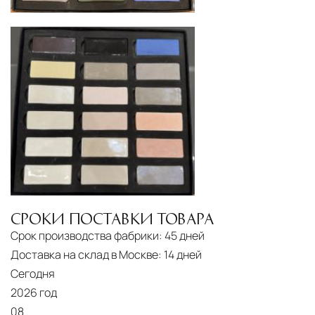
специального оборудования и техники
Подъём на этажи
— доставка мебели и
дверных блоков в квартиры и офисы с
использованием лифтов или монтажных
средств
Распаковка и расстановка
— специалисты
распаковывают товар и устанавливают его в
указанное место
Вывоз упаковочного материала
— полная
очистка помещения от тары и упаковки
СРОКИ ПОСТАВКИ ТОВАРА
Гарантийная проверка
— осмотр товара на
Срок производства фабрики:
45 дней
предмет повреждений и дефектов при
Доставка на склад в Москве:
14 дней
доставке
Сегодня
2026 год
Сроки доставки
Стандартная доставка по
08