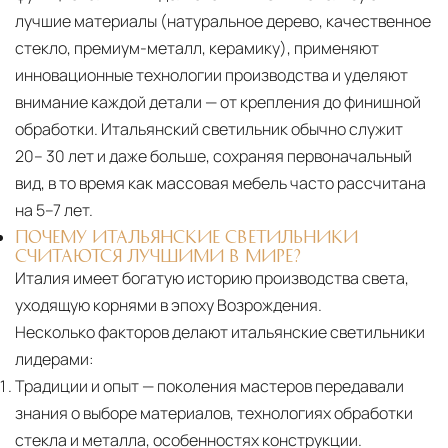
маршрута.
лучшие материалы (натуральное дерево, качественное
стекло, премиум-металл, керамику), применяют
Страхование груза
Все международные
инновационные технологии производства и уделяют
поставки застрахованы в соответствии с
внимание каждой детали — от крепления до финишной
международными стандартами. Клиенты могут
обработки. Итальянский светильник обычно служит
выбрать дополнительное страхование для
20– 30 лет и даже больше, сохраняя первоначальный
критичных партий товара.
вид, в то время как массовая мебель часто рассчитана
на 5–7 лет.
ПОЧЕМУ ИТАЛЬЯНСКИЕ СВЕТИЛЬНИКИ
СЧИТАЮТСЯ ЛУЧШИМИ В МИРЕ?
Италия имеет богатую историю производства света,
уходящую корнями в эпоху Возрождения.
Несколько факторов делают итальянские светильники
лидерами:
Традиции и опыт
— поколения мастеров передавали
знания о выборе материалов, технологиях обработки
стекла и металла, особенностях конструкции.