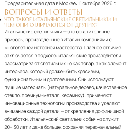
США
— центр доставки для
Предварительная дата в Москве:
11 октября 2026 г.
североамериканского сегмента
ВОПРОСЫ И ОТВЕТЫ
ЧТО ТАКОЕ ИТАЛЬЯНСКИЕ СВЕТИЛЬНИКИ И
Другие страны Европы
— расширенная
ЧЕМ ОНИ ОТЛИЧАЮТСЯ ОТ ДРУГИХ?
сеть партнёрских складов
Итальянские светильники — это осветительные
приборы, произведённые в Италии компаниями с
Условия доставки по Москве и Московской
многолетней историей мастерства. Главное отличие
области
заключается в подходе: итальянские производители
Для клиентов Москвы и МО предусмотрены
рассматривают светильник не как товар, а как элемент
следующие услуги:
интерьера, который должен быть красивым,
функциональным и долговечным. Они используют
Доставка до адреса
— транспортировка
лучшие материалы (натуральное дерево, качественное
товара от нашего склада непосредственно к
стекло, премиум-металл, керамику), применяют
месту назначения с соблюдением сроков
инновационные технологии производства и уделяют
Профессиональная выгрузка
—
внимание каждой детали — от крепления до финишной
квалифицированные грузчики
обработки. Итальянский светильник обычно служит
осуществляют разгрузку с применением
20– 30 лет и даже больше, сохраняя первоначальный
специального оборудования и техники