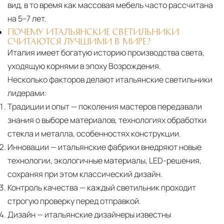
вид, в то время как массовая мебель часто рассчитана
Подъём на этажи
— доставка мебели и
на 5–7 лет.
дверных блоков в квартиры и офисы с
ПОЧЕМУ ИТАЛЬЯНСКИЕ СВЕТИЛЬНИКИ
СЧИТАЮТСЯ ЛУЧШИМИ В МИРЕ?
использованием лифтов или монтажных
Италия имеет богатую историю производства света,
средств
уходящую корнями в эпоху Возрождения.
Распаковка и расстановка
— специалисты
Несколько факторов делают итальянские светильники
распаковывают товар и устанавливают его в
лидерами:
указанное место
Традиции и опыт
— поколения мастеров передавали
знания о выборе материалов, технологиях обработки
Вывоз упаковочного материала
— полная
стекла и металла, особенностях конструкции.
очистка помещения от тары и упаковки
Инновации
— итальянские фабрики внедряют новые
Гарантийная проверка
— осмотр товара на
технологии, экологичные материалы, LED-решения,
предмет повреждений и дефектов при
сохраняя при этом классический дизайн.
доставке
Контроль качества
— каждый светильник проходит
строгую проверку перед отправкой.
Сроки доставки
Стандартная доставка по
Дизайн
— итальянские дизайнеры известны
Москве осуществляется в течение 3-5 рабочих