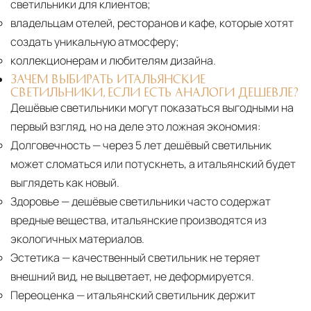
светильники для клиентов;
владельцам отелей, ресторанов и кафе, которые хотят
Страхование груза
Все международные
создать уникальную атмосферу;
поставки застрахованы в соответствии с
коллекционерам и любителям дизайна.
международными стандартами. Клиенты могут
ЗАЧЕМ ВЫБИРАТЬ ИТАЛЬЯНСКИЕ
выбрать дополнительное страхование для
СВЕТИЛЬНИКИ, ЕСЛИ ЕСТЬ АНАЛОГИ ДЕШЕВЛЕ?
Дешёвые светильники могут показаться выгодными на
критичных партий товара.
первый взгляд, но на деле это ложная экономия:
Долговечность
— через 5 лет дешёвый светильник
может сломаться или потускнеть, а итальянский будет
выглядеть как новый.
Здоровье
— дешёвые светильники часто содержат
вредные вещества, итальянские производятся из
экологичных материалов.
Эстетика
— качественный светильник не теряет
внешний вид, не выцветает, не деформируется.
Переоценка
— итальянский светильник держит