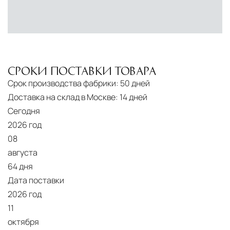
инфраструктуры позволяет сократить сроки
доставки и обеспечить полный контроль над
сохранностью продукции.
Глобальная сеть распределительных
центров
СРОКИ ПОСТАВКИ ТОВАРА
Помимо Москвы, мы располагаем
Срок производства фабрики:
50 дней
логистическими узлами в ключевых
Доставка на склад в Москве:
14 дней
международных хабах:
Сегодня
2026 год
Дубай, ОАЭ
— региональный центр для
08
Ближнего Востока и Азии
августа
Кипр
— распределительная база для
64 дня
Средиземноморского региона
Дата поставки
2026 год
Лондон, Великобритания
—
11
логистический хаб для европейского рынка
октября