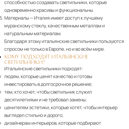
способностью создавать светильники, которые
дней. Для Московской области сроки зависят
одновременно красивы и функциональны.
от удалённости объекта и варьируются от 5 до
Материалы
— Италия имеет доступ к лучшему
10 рабочих дней. Возможна срочная доставка
муранскому стеклу, качественным металлам и
при наличии свободных логистических
натуральным материалам.
ресурсов.
Благодаря этому итальянские светильники пользуются
спросом не только в Европе, но и во всём мире.
Управление логистикой и контроль
КОМУ ПОДХОДЯТ ИТАЛЬЯНСКИЕ
качества
СВЕТИЛЬНИКИ?
Каждый заказ отслеживается в режиме
Итальянские светильники подходят:
реального времени через систему GPS-
людям, которые ценят качество и готовы
мониторинга. Наша команда логистических
инвестировать в долгосрочное решение;
специалистов с опытом работы в
тем, кто хочет, чтобы светильник служил
международной доставке обеспечивает
десятилетиями и не требовал замены;
полную сохранность груза, соблюдение
ценителям эстетики, которые хотят, чтобы интерьер
температурного режима и защиту от
выглядел стильно и дорого;
механических повреждений на всех этапах
дизайнерам интерьеров, которые подбирают
маршрута.