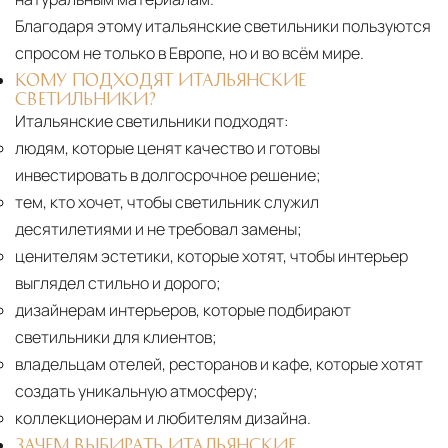
Благодаря этому итальянские светильники пользуются
от удалённости объекта и варьируются от 5 до
спросом не только в Европе, но и во всём мире.
10 рабочих дней. Возможна срочная доставка
при наличии свободных логистических
КОМУ ПОДХОДЯТ ИТАЛЬЯНСКИЕ
СВЕТИЛЬНИКИ?
ресурсов.
Итальянские светильники подходят:
людям, которые ценят качество и готовы
Управление логистикой и контроль
качества
инвестировать в долгосрочное решение;
тем, кто хочет, чтобы светильник служил
Каждый заказ отслеживается в режиме
десятилетиями и не требовал замены;
реального времени через систему GPS-
ценителям эстетики, которые хотят, чтобы интерьер
мониторинга. Наша команда логистических
выглядел стильно и дорого;
специалистов с опытом работы в
дизайнерам интерьеров, которые подбирают
международной доставке обеспечивает
светильники для клиентов;
полную сохранность груза, соблюдение
владельцам отелей, ресторанов и кафе, которые хотят
температурного режима и защиту от
создать уникальную атмосферу;
механических повреждений на всех этапах
коллекционерам и любителям дизайна.
маршрута.
ЗАЧЕМ ВЫБИРАТЬ ИТАЛЬЯНСКИЕ