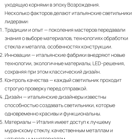
Подъём на этажи
— доставка мебели и
уходящую корнями в эпоху Возрождения.
дверных блоков в квартиры и офисы с
Несколько факторов делают итальянские светильники
использованием лифтов или монтажных
лидерами:
средств
Традиции и опыт
— поколения мастеров передавали
знания о выборе материалов, технологиях обработки
Распаковка и расстановка
— специалисты
стекла и металла, особенностях конструкции.
распаковывают товар и устанавливают его в
Инновации
— итальянские фабрики внедряют новые
указанное место
технологии, экологичные материалы, LED-решения,
Вывоз упаковочного материала
— полная
сохраняя при этом классический дизайн.
очистка помещения от тары и упаковки
Контроль качества
— каждый светильник проходит
строгую проверку перед отправкой.
Гарантийная проверка
— осмотр товара на
Дизайн
— итальянские дизайнеры известны
предмет повреждений и дефектов при
способностью создавать светильники, которые
доставке
одновременно красивы и функциональны.
Сроки доставки
Стандартная доставка по
Материалы
— Италия имеет доступ к лучшему
муранскому стеклу, качественным металлам и
Москве осуществляется в течение 3-5 рабочих
натуральным материалам.
дней. Для Московской области сроки зависят