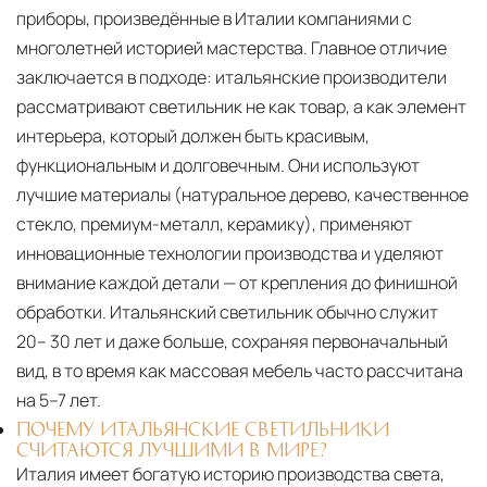
североамериканского сегмента
приборы, произведённые в Италии компаниями с
Другие страны Европы
— расширенная
многолетней историей мастерства. Главное отличие
заключается в подходе: итальянские производители
сеть партнёрских складов
рассматривают светильник не как товар, а как элемент
Условия доставки по Москве и Московской
интерьера, который должен быть красивым,
области
функциональным и долговечным. Они используют
Для клиентов Москвы и МО предусмотрены
лучшие материалы (натуральное дерево, качественное
следующие услуги:
стекло, премиум-металл, керамику), применяют
инновационные технологии производства и уделяют
Доставка до адреса
— транспортировка
внимание каждой детали — от крепления до финишной
товара от нашего склада непосредственно к
обработки. Итальянский светильник обычно служит
месту назначения с соблюдением сроков
20– 30 лет и даже больше, сохраняя первоначальный
Профессиональная выгрузка
—
вид, в то время как массовая мебель часто рассчитана
квалифицированные грузчики
на 5–7 лет.
осуществляют разгрузку с применением
ПОЧЕМУ ИТАЛЬЯНСКИЕ СВЕТИЛЬНИКИ
СЧИТАЮТСЯ ЛУЧШИМИ В МИРЕ?
специального оборудования и техники
Италия имеет богатую историю производства света,