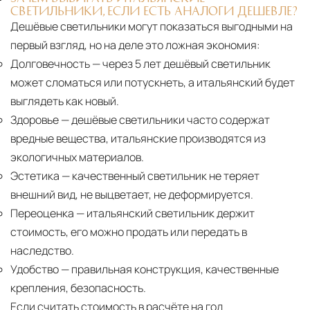
СВЕТИЛЬНИКИ, ЕСЛИ ЕСТЬ АНАЛОГИ ДЕШЕВЛЕ?
Страхование груза
Все международные
Дешёвые светильники могут показаться выгодными на
поставки застрахованы в соответствии с
первый взгляд, но на деле это ложная экономия:
международными стандартами. Клиенты могут
Долговечность
— через 5 лет дешёвый светильник
выбрать дополнительное страхование для
может сломаться или потускнеть, а итальянский будет
критичных партий товара.
выглядеть как новый.
Здоровье
— дешёвые светильники часто содержат
вредные вещества, итальянские производятся из
экологичных материалов.
Эстетика
— качественный светильник не теряет
внешний вид, не выцветает, не деформируется.
Переоценка
— итальянский светильник держит
стоимость, его можно продать или передать в
наследство.
Удобство
— правильная конструкция, качественные
крепления, безопасность.
Если считать стоимость в расчёте на год