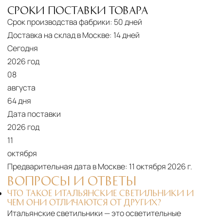
доставки и обеспечить полный контроль над
СРОКИ ПОСТАВКИ ТОВАРА
сохранностью продукции.
Срок производства фабрики:
50 дней
Доставка на склад в Москве:
14 дней
Глобальная сеть распределительных
центров
Сегодня
2026 год
Помимо Москвы, мы располагаем
08
логистическими узлами в ключевых
августа
международных хабах:
64 дня
Дубай, ОАЭ
— региональный центр для
Дата поставки
Ближнего Востока и Азии
2026 год
11
Кипр
— распределительная база для
октября
Средиземноморского региона
Предварительная дата в Москве:
11 октября 2026 г.
Лондон, Великобритания
—
ВОПРОСЫ И ОТВЕТЫ
логистический хаб для европейского рынка
ЧТО ТАКОЕ ИТАЛЬЯНСКИЕ СВЕТИЛЬНИКИ И
ЧЕМ ОНИ ОТЛИЧАЮТСЯ ОТ ДРУГИХ?
США
— центр доставки для
Итальянские светильники — это осветительные