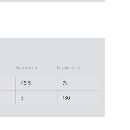
Высота, см
Глубина, см
45,5
74
3
130