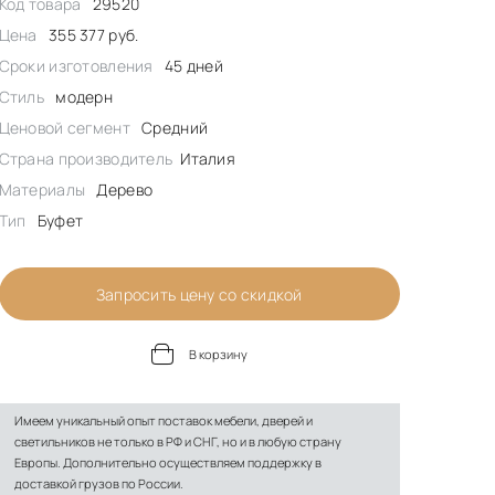
Код товара
29520
Цена
355 377 руб.
Сроки изготовления
45 дней
Стиль
модерн
Ценовой сегмент
Средний
Страна производитель
Италия
Материалы
Дерево
Тип
Буфет
Запросить цену со скидкой
В корзину
Имеем уникальный опыт поставок мебели, дверей и
светильников не только в РФ и СНГ, но и в любую страну
Европы. Дополнительно осуществляем поддержку в
доставкой грузов по России.