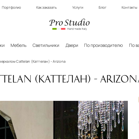
Портфолио
Как заказать
Услуги
Блог
Контакты
ки
Мебель
Светильники
Двери
По производителю
По в
зеркалом Cattelan (Каттелан) - Arizona
TELAN (КАТТЕЛАН) - ARIZON