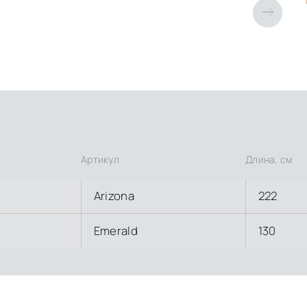
Артикул
Длина, см
Arizona
222
Emerald
130