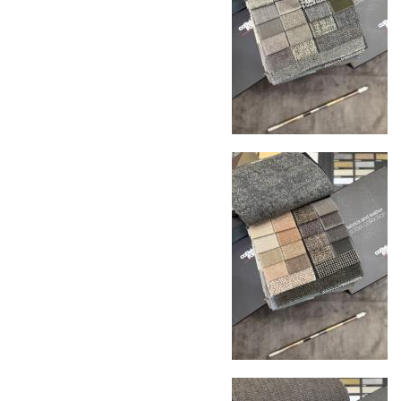
международной доставке обеспечивает
полную сохранность груза, соблюдение
температурного режима и защиту от
механических повреждений на всех этапах
маршрута.
Страхование груза
Все международные
поставки застрахованы в соответствии с
международными стандартами. Клиенты могут
выбрать дополнительное страхование для
критичных партий товара.