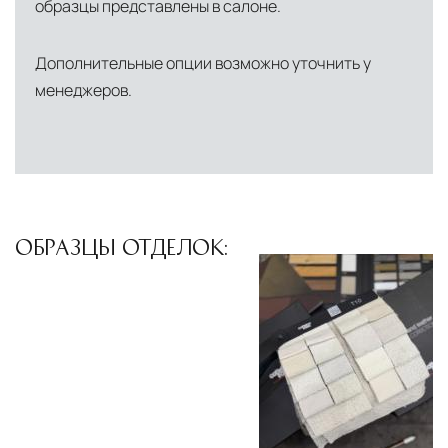
образцы представлены в салоне.
Средиземноморского региона
Лондон, Великобритания
—
Дополнительные опции возможно уточнить у
логистический хаб для европейского рынка
менеджеров.
США
— центр доставки для
североамериканского сегмента
Другие страны Европы
— расширенная
сеть партнёрских складов
ОБРАЗЦЫ ОТДЕЛОК:
Условия доставки по Москве и Московской
области
Для клиентов Москвы и МО предусмотрены
следующие услуги:
Доставка до адреса
— транспортировка
товара от нашего склада непосредственно к
месту назначения с соблюдением сроков