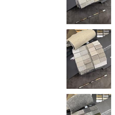
предмет повреждений и дефектов при
доставке
Сроки доставки
Стандартная доставка по
Москве осуществляется в течение 3-5 рабочих
дней. Для Московской области сроки зависят
от удалённости объекта и варьируются от 5 до
10 рабочих дней. Возможна срочная доставка
при наличии свободных логистических
ресурсов.
Управление логистикой и контроль
качества
Каждый заказ отслеживается в режиме
реального времени через систему GPS-
мониторинга. Наша команда логистических
специалистов с опытом работы в