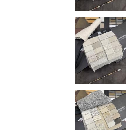
Профессиональная выгрузка
—
квалифицированные грузчики
осуществляют разгрузку с применением
специального оборудования и техники
Подъём на этажи
— доставка мебели и
дверных блоков в квартиры и офисы с
использованием лифтов или монтажных
средств
Распаковка и расстановка
— специалисты
распаковывают товар и устанавливают его в
указанное место
Вывоз упаковочного материала
— полная
очистка помещения от тары и упаковки
Гарантийная проверка
— осмотр товара на