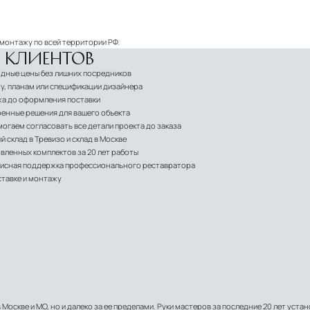
 монтажу по всей территории РФ.
 КЛИЕНТОВ
годные цены без лишних посредников
у, планам или спецификации дизайнера
жа до оформления поставки
роенные решения для вашего объекта
огаем согласовать все детали проекта до заказа
склад в Тревизо и склад в Москве
овленных комплектов за 20 лет работы
рвисная поддержка профессионального реставратора
ставке и монтажу
Москве и МО, но и далеко за ее пределами. Руки мастеров за последние 20 лет устан