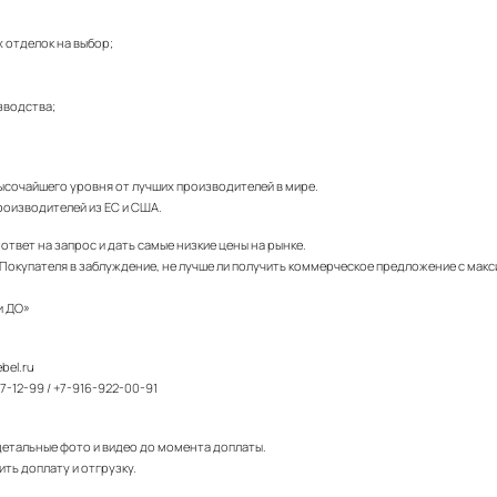
х отделок на выбор;
зводства;
ысочайшего уровня от лучших производителей в мире.
роизводителей из ЕС и США.
твет на запрос и дать самые низкие цены на рынке.
Покупателя в заблуждение, не лучше ли получить коммерческое предложение с макс
и ДО»
ebel.ru
7-12-99
/
+7-916-922-00-91
детальные фото и видео до момента доплаты.
ть доплату и отгрузку.