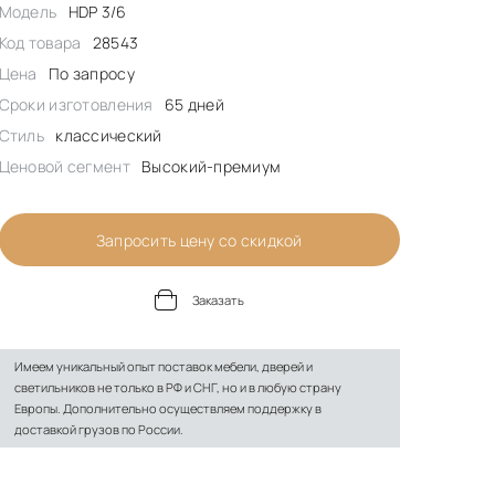
Модель
HDP 3/6
Код товара
28543
Цена
По запросу
Сроки изготовления
65 дней
Стиль
классический
Ценовой сегмент
Высокий-премиум
Запросить цену со скидкой
Заказать
Имеем уникальный опыт поставок мебели, дверей и
светильников не только в РФ и СНГ, но и в любую страну
Европы. Дополнительно осуществляем поддержку в
доставкой грузов по России.