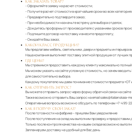
КАК ЗАКАЗАТЬ ТОВАР?
- Оформляйте заявку на расчет стоимости;
- Получите расчет стоимости в кратчайшие сроки во всех категория
- Предварительно подтвердите заказ;
- При необходимости назначьте встречу для выбора отделок;
- Дождитесь проформы от производителя с указанием сроков прои
- Подпишите договор на поставку и внесите предоплату;
- Ожидайте Ваш заказ;
КАКОЙ КЛАСС ПРОДУКЦИИ?
Мы предлагаем мебель, светильники, двери и предметы интерьера в
Наша компания выполняет поставку элитной продукции от лучших п
ГДЕ ЦЕНЫ?
Мы стремимся предоставить каждому клиенту максимально полный о
Мы можем указать на сайте условную стоимость, но зачем вводить 
для самостоятельно выбора.
Каждому покупателю мы даем понимание стоимости предмета «ОТ 
КАК ОТПРАВИТЬ ЗАПРОС?
Вы можете отправить запрос через форму обратной связи на сайте
Также возможно отправить Ваш запрос на email
sales@italianskaia-m
Оперативные вопросы возможно обсудить по телефонам
+7-495-22
КАК Я ПОЛУЧУ СВОЙ ЗАКАЗ?
После готовности на фабрике – пришлем Вам уведомление
После поступления на склад мы выполним проверку и предоставим 
Только после контроля качества на нашем складе возможно выполни
Запланируем доставку на удобный для Вас день