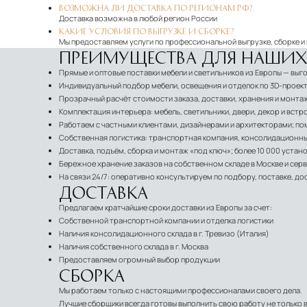
ВОЗМОЖНА ЛИ ДОСТАВКА ПО РЕГИОНАМ РФ?
Доставка возможна в любой регион России
КАКИЕ УСЛОВИЯ ПО ВЫГРУЗКЕ И СБОРКЕ?
Мы предоставляем услуги по профессиональной выгрузке, сборке и
ПРЕИМУЩЕСТВА ДЛЯ НАШИХ
Прямые и оптовые поставки мебели и светильников из Европы — вы
Индивидуальный подбор мебели, освещения и отделок по 3D-проект
Прозрачный расчёт стоимости заказа, доставки, хранения и монта
Комплектация интерьера: мебель, светильники, двери, декор и вст
Работаем с частными клиентами, дизайнерами и архитекторами; пом
Собственная логистика: транспортная компания, консолидационный 
Доставка, подъём, сборка и монтаж «под ключ»; более 10 000 устан
Бережное хранение заказов на собственном складе в Москве и се
На связи 24/7: оперативно консультируем по подбору, поставке, до
ДОСТАВКА
Предлагаем кратчайшие сроки доставки из Европы за счет:
Собственной транспортной компании и отделка логистики
Наличия консолидационного склада в г. Тревизо (Италия)
Наличия собственного склада в г. Москва
Предоставляем огромный выбор продукции
СБОРКА
Мы работаем только с настоящими профессионалами своего дела.
Лучшие сборщики всегда готовы выполнить свою работу не только в 