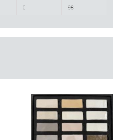
0
98
ти объекта и варьируются от 5 до 10 рабочих дней. Возможна
манда логистических специалистов с опытом работы в
 всех этапах маршрута.