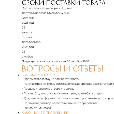
СРОКИ ПОСТАВКИ ТОВАРА
Срок производства фабрики:
45 дней
Доставка на склад в Москве:
14 дней
Сегодня
2026 год
08
августа
59 дней
Дата поставки
2026 год
06
октября
Предварительная дата в Москве:
06 октября 2026 г.
ВОПРОСЫ И ОТВЕТЫ
КАК ЗАКАЗАТЬ ТОВАР?
- Оформляйте заявку на расчет стоимости;
- Получите расчет стоимости в кратчайшие сроки во всех категория
- Предварительно подтвердите заказ;
- При необходимости назначьте встречу для выбора отделок;
- Дождитесь проформы от производителя с указанием сроков прои
- Подпишите договор на поставку и внесите предоплату;
- Ожидайте Ваш заказ;
КАКОЙ КЛАСС ПРОДУКЦИИ?