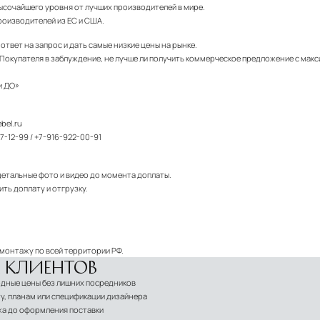
ысочайшего уровня от лучших производителей в мире.
роизводителей из ЕС и США.
твет на запрос и дать самые низкие цены на рынке.
Покупателя в заблуждение, не лучше ли получить коммерческое предложение с макс
и ДО»
ebel.ru
7-12-99
/
+7-916-922-00-91
детальные фото и видео до момента доплаты.
ть доплату и отгрузку.
 монтажу по всей территории РФ.
 КЛИЕНТОВ
годные цены без лишних посредников
у, планам или спецификации дизайнера
жа до оформления поставки