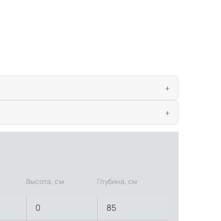
ью, дверными конструкциями и осветительными приборами. Это
иматических условиях. Наличие собственной инфраструктуры
Высота, см
Глубина, см
0
85