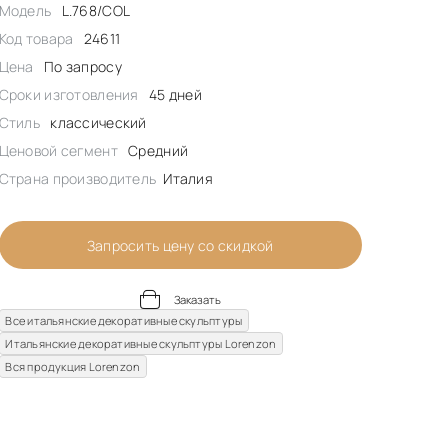
Модель
L.768/COL
Код товара
24611
Цена
По запросу
Сроки изготовления
45 дней
Стиль
классический
Ценовой сегмент
Средний
Страна производитель
Италия
Запросить цену со скидкой
Заказать
Все итальянские декоративные скульптуры
Итальянские декоративные скульптуры Lorenzon
Вся продукция Lorenzon