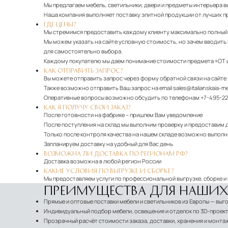
Мы предлагаем мебель, светильники, двери и предметы интерьера в
Наша компания выполняет поставку элитной продукции от лучших п
ГДЕ ЦЕНЫ?
Мы стремимся предоставить каждому клиенту максимально полный о
Мы можем указать на сайте условную стоимость, но зачем вводить 
для самостоятельно выбора.
Каждому покупателю мы даем понимание стоимости предмета «ОТ 
КАК ОТПРАВИТЬ ЗАПРОС?
Вы можете отправить запрос через форму обратной связи на сайте
Также возможно отправить Ваш запрос на email
sales@italianskaia-m
Оперативные вопросы возможно обсудить по телефонам
+7-495-22
КАК Я ПОЛУЧУ СВОЙ ЗАКАЗ?
После готовности на фабрике – пришлем Вам уведомление
После поступления на склад мы выполним проверку и предоставим 
Только после контроля качества на нашем складе возможно выполни
Запланируем доставку на удобный для Вас день
ВОЗМОЖНА ЛИ ДОСТАВКА ПО РЕГИОНАМ РФ?
Доставка возможна в любой регион России
КАКИЕ УСЛОВИЯ ПО ВЫГРУЗКЕ И СБОРКЕ?
Мы предоставляем услуги по профессиональной выгрузке, сборке и
ПРЕИМУЩЕСТВА ДЛЯ НАШИХ
Прямые и оптовые поставки мебели и светильников из Европы — вы
Индивидуальный подбор мебели, освещения и отделок по 3D-проект
Прозрачный расчёт стоимости заказа, доставки, хранения и монта