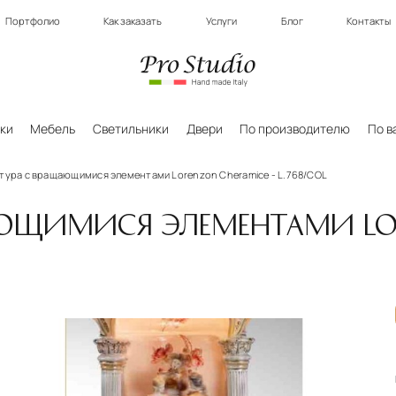
Портфолио
Как заказать
Услуги
Блог
Контакты
ки
Мебель
Светильники
Двери
По производителю
По в
тура с вращающимися элементами Lorenzon Cheramice - L.768/COL
АЮЩИМИСЯ ЭЛЕМЕНТАМИ LOR