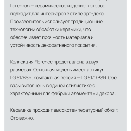
Lorenzon — керамическое изделие, которое
доставки и обеспечить полный контроль над
подходит для интерьеров в стиле арт-деко.
сохранностью продукции.
Производитель использует традиционные
Глобальная сеть распределительных
технологии обработки керамики, что
центров
обеспечивает прочность материала и
Помимо Москвы, мы располагаем
устойчивость декоративного покрытия.
логистическими узлами в ключевых
международных хабах:
Коллекция Florence представлена в двух
размерах. Основная модель имеет артикул
Дубай, ОАЭ
— региональный центр для
LG.51/BSR, компактная версия — LG.51/1/BSR. Обе
Ближнего Востока и Азии
вазы выполнены в единой стилистике с
Кипр
— распределительная база для
характерными для фабрики элементами декора.
Средиземноморского региона
Керамика проходит высокотемпературный обжиг.
Лондон, Великобритания
—
Это важно.
логистический хаб для европейского рынка
США
— центр доставки для