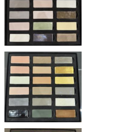
дней. Для Московской области сроки зависят
от удалённости объекта и варьируются от 5 до
10 рабочих дней. Возможна срочная доставка
при наличии свободных логистических
ресурсов.
Управление логистикой и контроль
качества
Каждый заказ отслеживается в режиме
реального времени через систему GPS-
мониторинга. Наша команда логистических
специалистов с опытом работы в
международной доставке обеспечивает
полную сохранность груза, соблюдение
температурного режима и защиту от
механических повреждений на всех этапах
маршрута.