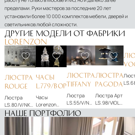
пределами. Руки мастеров за последние 20 лет
установили более 10 000 комплектов мебели, дверей и
светильников любой сложности.
ДРУГИЕ МОДЕЛИ ОТ ФАБРИКИ
LORENZON
ЛЮ
VO
ЛЮСТРА
ЛЮСТРА
Люс
ЧАСЫ
ЛЮСТРА
LS.6
TIFFANY
PAGODA
L.779/BOP
ROUGE
Vogu
Люстра
Люстра Арт
фаб
Часы
Люстра
LS.55/V/NK
LS.98/VIOLA
Lore
Lorenzon
LS.80/V/NKSL
Tiffany от
Pagoda от
Cheramice -
Rouge от
НАШЕ ПОРТФОЛИО
фабрики
Lorenzon
L.779/BOP
фабрики
Lorenzon
Lorenzon