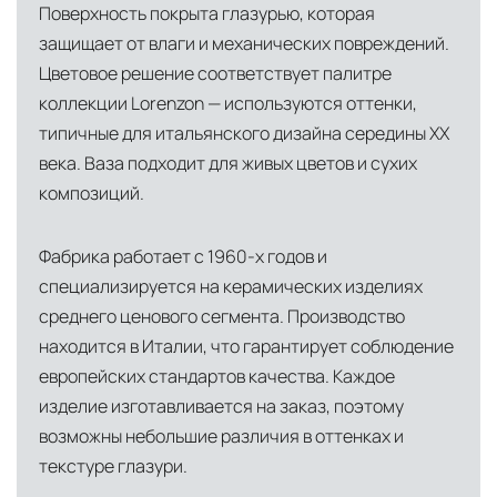
Поверхность покрыта глазурью, которая
североамериканского сегмента
защищает от влаги и механических повреждений.
Другие страны Европы
— расширенная
Цветовое решение соответствует палитре
сеть партнёрских складов
коллекции Lorenzon — используются оттенки,
типичные для итальянского дизайна середины XX
Условия доставки по Москве и Московской
века. Ваза подходит для живых цветов и сухих
области
композиций.
Для клиентов Москвы и МО предусмотрены
следующие услуги:
Фабрика работает с 1960-х годов и
специализируется на керамических изделиях
Доставка до адреса
— транспортировка
среднего ценового сегмента. Производство
товара от нашего склада непосредственно к
находится в Италии, что гарантирует соблюдение
месту назначения с соблюдением сроков
европейских стандартов качества. Каждое
Профессиональная выгрузка
—
изделие изготавливается на заказ, поэтому
квалифицированные грузчики
возможны небольшие различия в оттенках и
осуществляют разгрузку с применением
текстуре глазури.
специального оборудования и техники