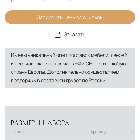
Запросить цену со скидкой
Заказать
Имеем уникальный опыт поставок мебели, дверей
и светильников не только в РФ и СНГ, но и в любую
страну Европы. Дополнительно осуществляем
поддержку в доставкой грузов по России.
РАЗМЕРЫ НАБОРА
Товар
Артикул
Дли