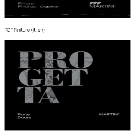
PDF
Finiture (it, en)‎