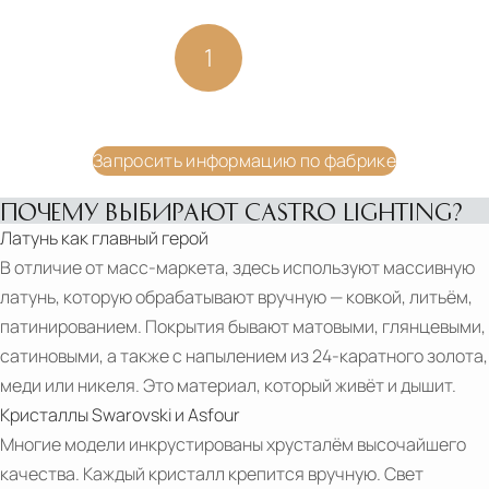
Стиль
Стиль
арт-деко
арт-деко
1
2
Материалы
Материалы
Металл, мрамор
Кристаллы, металл
Подробнее
Подробнее
𝐂𝐚𝐬𝐭𝐫𝐨
В корзину
В корзину
Запросить информацию по фабрике
𝐋𝐢𝐠𝐡𝐭𝐢𝐧𝐠
𝐱
ПОЧЕМУ ВЫБИРАЮТ CASTRO LIGHTING?
𝐆𝐢𝐚
Латунь как главный герой
𝐌𝐢𝐧𝐡
В отличие от масс‑маркета, здесь используют массивную
𝐂𝐨𝐫𝐩
латунь, которую обрабатывают вручную — ковкой, литьём,
CASTRO
патинированием. Покрытия бывают матовыми, глянцевыми,
SESSIONS
сатиновыми, а также с напылением из 24‑каратного золота,
|
меди или никеля. Это материал, который живёт и дышит.
A
Кристаллы Swarovski и Asfour
LIVE
Многие модели инкрустированы хрусталём высочайшего
CONVERSATION
качества. Каждый кристалл крепится вручную. Свет
PDF