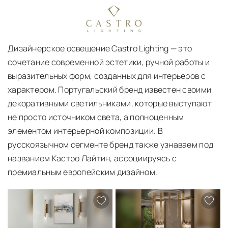
О ПРОИЗВОДИТЕЛЕ CASTRO LIGHTING
Дизайнерское освещение Castro Lighting — это
сочетание современной эстетики, ручной работы и
выразительных форм, созданных для интерьеров с
характером. Португальский бренд известен своими
декоративными светильниками, которые выступают
не просто источником света, а полноценным
элементом интерьерной композиции. В
русскоязычном сегменте бренд также узнаваем под
названием Кастро Лайтин, ассоциируясь с
премиальным европейским дизайном.