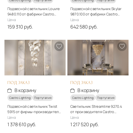
Подвесной светильник Louvre
Подвесной светильник Skylar
9480.110 от фабрики Castro
9870.100 от фабрики Castro
Lighting
Lighting
Цена
Цена
159 310 руб.
642 580 руб.
Стиль
Стиль
арт-деко
арт-деко
Материалы
Материалы
Металл
Металл, стекло
Подробнее
Подробнее
В корзину
В корзину
ПОД ЗАКАЗ
ПОД ЗАКАЗ
В корзину
В корзину
Castro Lighting
Португалия
Castro Lighting
Португалия
Подвесной светильник Twist
Светильник Streamline 9270.4
5915 от фирмы-производителя
от производителя Castro
Castro Lighting
Lighting
Цена
Цена
1 378 610 руб.
1 217 520 руб.
Стиль
Стиль