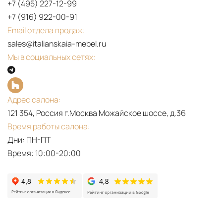
+7 (495) 227-12-99
CHAIR
+7 (916) 922-00-91
|
Email отдела продаж:
PINK
sales@italianskaia-mebel.ru
BAR
Мы в социальных сетях:
CHAIR
DESIGN
FOR
Адрес салона:
SOPHISTICATED
121 354, Россия г.Москва Можайское шоссе, д.36
MODERN
Время работы салона:
BARS
Дни: ПН-ПТ
MARIE
Время: 10:00-20:00
CONSOLE
|
MODERN
CONSOLE
DESIGN
FOR