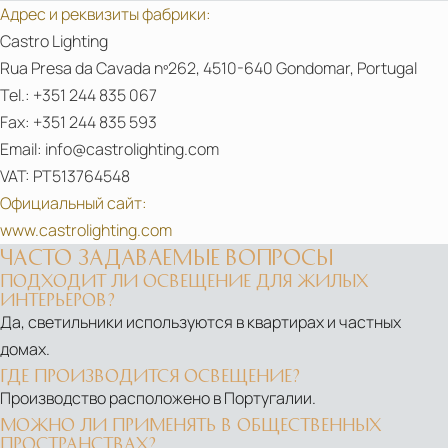
Адрес и реквизиты фабрики:
SUPERSALONE
Castro Lighting
2021
Rua Presa da Cavada nº262, 4510-640 Gondomar, Portugal
|
Tel.: +351 244 835 067
CASTRO
Fax: +351 244 835 593
LIGHTING
Email: info@castrolighting.com
PRESENTS
VAT: PT513764548
THE
Официальный сайт:
LATEST
www.castrolighting.com
COLLECTIONS
ЧАСТО ЗАДАВАЕМЫЕ ВОПРОСЫ
-
ПОДХОДИТ ЛИ ОСВЕЩЕНИЕ ДЛЯ ЖИЛЫХ
INTERIORS
ИНТЕРЬЕРОВ?
MADE
Да, светильники используются в квартирах и частных
ICONIC
домах.
RAINFOREST
ГДЕ ПРОИЗВОДИТСЯ ОСВЕЩЕНИЕ?
Новость
Производство расположено в Португалии.
WALL
ГАРМОНИЯ
МОЖНО ЛИ ПРИМЕНЯТЬ В ОБЩЕСТВЕННЫХ
LIGHT
СВЕТА
ПРОСТРАНСТВАХ?
С