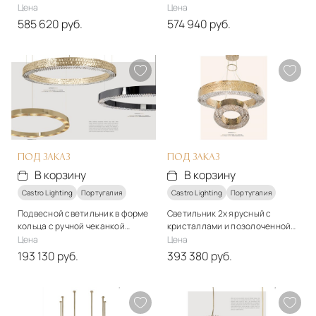
Castro Lighting
Цена
Цена
585 620 руб.
574 940 руб.
Стиль
Стиль
арт-деко
арт-деко
Материалы
Материалы
Кристаллы, металл
Стекло, металл
Подробнее
Подробнее
В корзину
В корзину
ПОД ЗАКАЗ
ПОД ЗАКАЗ
В корзину
В корзину
Castro Lighting
Португалия
Castro Lighting
Португалия
Подвесной светильник в форме
Светильник 2х ярусный с
кольца с ручной чеканкой
кристаллами и позолоченной
Castro lighting - Metis
латунной структурой Castro
Цена
Цена
lighting - Maeve
193 130 руб.
393 380 руб.
Стиль
Стиль
арт-деко
арт-деко
Материалы
Материалы