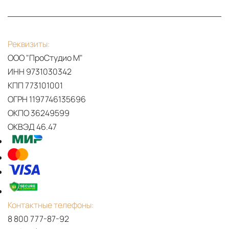
SUSPENSION
|
HANDMADE
Реквизиты:
CHANDELIER
ООО "ПроСтудио М"
FOR
ИНН 9731030342
HOTEL
КПП 773101001
LOBBY
ОГРН 1197746135696
SAFI
ОКПО 36249599
SUSPENSION
ОКВЭД 46.47
(CUSTOM)
|
MODERN
CLASSIC
LUXURIOUS
CHANDELIER
Контактные телефоны:
SEDERE
8 800 777-87-92
BAR