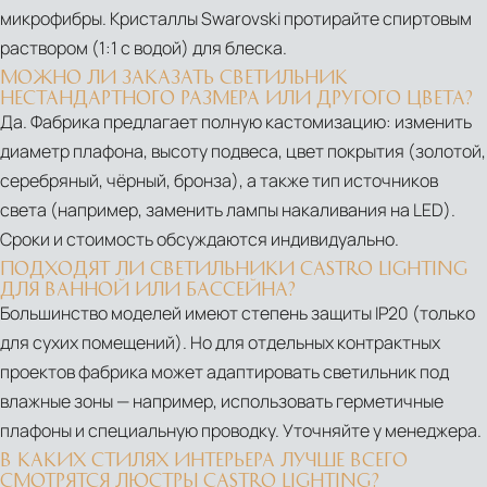
микрофибры. Кристаллы Swarovski протирайте спиртовым
LIGHTING
раствором (1:1 с водой) для блеска.
INVITES
YOU
МОЖНО ЛИ ЗАКАЗАТЬ СВЕТИЛЬНИК
НЕСТАНДАРТНОГО РАЗМЕРА ИЛИ ДРУГОГО ЦВЕТА?
TO
Да. Фабрика предлагает полную кастомизацию: изменить
SUPERSALONE
диаметр плафона, высоту подвеса, цвет покрытия (золотой,
MILANO
серебряный, чёрный, бронза), а также тип источников
2021
света (например, заменить лампы накаливания на LED).
ARCADE
Сроки и стоимость обсуждаются индивидуально.
FLOOR
ПОДХОДЯТ ЛИ СВЕТИЛЬНИКИ CASTRO LIGHTING
LAMP
ДЛЯ ВАННОЙ ИЛИ БАССЕЙНА?
|
Большинство моделей имеют степень защиты IP20 (только
HANDMADE
для сухих помещений). Но для отдельных контрактных
LUXURIOUS
проектов фабрика может адаптировать светильник под
FLOOR
влажные зоны — например, использовать герметичные
LAMP
плафоны и специальную проводку. Уточняйте у менеджера.
LEVIEV
В КАКИХ СТИЛЯХ ИНТЕРЬЕРА ЛУЧШЕ ВСЕГО
СМОТРЯТСЯ ЛЮСТРЫ CASTRO LIGHTING?
OVAL