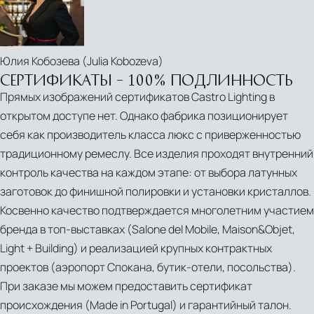
DESIGN
&
ARCHITECTURE
Юлия Кобозева (Julia Kobozeva)
AWARD
СЕРТИФИКАТЫ – 100% ПОДЛИННОСТЬ
PROJECT
Прямых изображений сертификатов Castro Lighting в
BY
открытом доступе нет. Однако фабрика позиционирует
CLÉ
себя как производитель класса люкс с приверженностью
DE
традиционному ремеслу. Все изделия проходят внутренний
MAISON
контроль качества на каждом этапе: от выбора латунных
CASTRO
заготовок до финишной полировки и установки кристаллов.
SPECIALS
Косвенно качество подтверждается многолетним участием
|
бренда в топ‑выставках (Salone del Mobile, Maison&Objet,
ONE-
Light + Building) и реализацией крупных контрактных
OF-
проектов (аэропорт Спокана, бутик‑отели, посольства).
A-
При заказе мы можем предоставить сертификат
KIND
происхождения (Made in Portugal) и гарантийный талон.
STORY