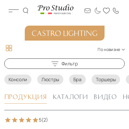
CASTRO LIGHTING
По новизне
По новизне
Фильтр
По цене по возрастанию
По цене по убыванию
Консоли
Люстры
Бра
Торшеры
ПРОДУКЦИЯ
КАТАЛОГИ
ВИДЕО
Н
5
(2)