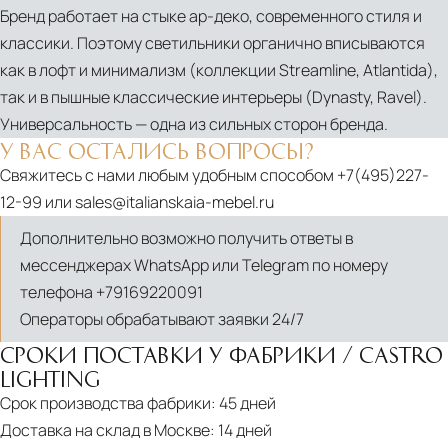
Бренд работает на стыке ар‑деко, современного стиля и
SUSPENSION
классики. Поэтому светильники органично вписываются
|
как в лофт и минимализм (коллекции Streamline, Atlantida),
LUXURIOUS
так и в пышные классические интерьеры (Dynasty, Ravel).
CRYSTAL
Универсальность — одна из сильных сторон бренда.
CHANDELIER
У ВАС ОСТАЛИСЬ ВОПРОСЫ?
GALAXY
Свяжитесь с нами любым удобным способом
+7(495)227-
SUSPENSION
12-99
или
sales@italianskaia-mebel.ru
|
Дополнительно возможно получить ответы в
HANDMADE
мессенджерах WhatsApp или Telegram по номеру
MODERN
телефона
+79169220091
CHANDELIER
Операторы обрабатывают заявки 24/7
MASTERY
WALL
СРОКИ ПОСТАВКИ У ФАБРИКИ / CASTRO
LIGHTING
LIGHT
Срок производства фабрики:
45 дней
|
Доставка на склад в Москве:
14 дней
HANDMADE