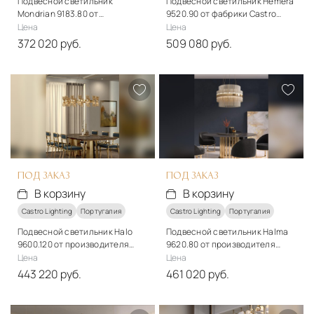
Подвесной светильник
Подвесной светильник Hemera
Mondrian 9183.80 от
9520.90 от фабрики Castro
производителя Castro Lighting
Lighting
Цена
Цена
372 020 руб.
509 080 руб.
Стиль
Стиль
арт-деко
арт-деко
Материалы
Материалы
Металл, кристаллы
Металл
Подробнее
Подробнее
В корзину
В корзину
ПОД ЗАКАЗ
ПОД ЗАКАЗ
В корзину
В корзину
Castro Lighting
Португалия
Castro Lighting
Португалия
Подвесной светильник Halo
Подвесной светильник Halma
9600.120 от производителя
9620.80 от производителя
Castro Lighting
Castro Lighting
Цена
Цена
443 220 руб.
461 020 руб.
Стиль
Стиль
арт-деко
арт-деко