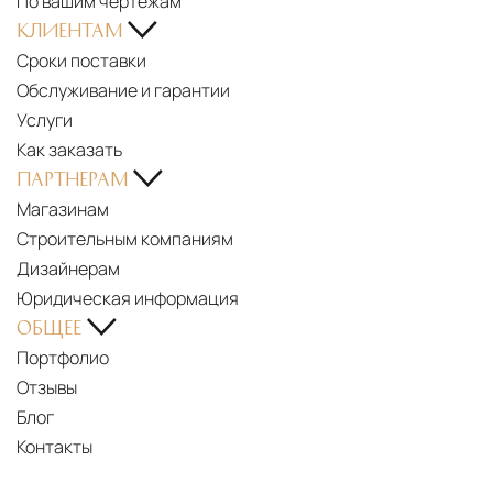
По вашим чертежам
|
КЛИЕНТАМ
LUXURY
Сроки поставки
HANDMADE
Обслуживание и гарантии
LIGHTING
Услуги
FOR
Как заказать
KITCHEN
ПАРТНЕРАМ
ISLANDS
Магазинам
BLOSSOM
Строительным компаниям
STOOL
Дизайнерам
|
Юридическая информация
HANDMADE
ОБЩЕЕ
FURNITURE
Портфолио
FOR
Отзывы
CONCEPTUAL
Блог
BEDROOM
Контакты
INTENSE