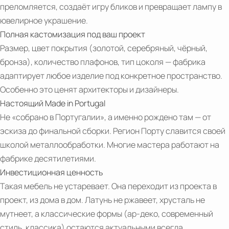
WITH
преломляется, создаёт игру бликов и превращает лампу в
CASTRO
AWARD-
ювелирное украшение.
INTERIORS
WINNING
Полная кастомизация под ваш проект
INTERIOR
Размер, цвет покрытия (золотой, серебряный, чёрный,
DESIGNER
бронза), количество плафонов, тип цоколя — фабрика
MARINA
адаптирует любое изделие под конкретное пространство.
HUGHES
Особенно это ценят архитекторы и дизайнеры.
CASTRO
Настоящий Made in Portugal
LIGHTING:
Не «собрано в Португалии», а именно рождено там — от
45
эскиза до финальной сборки. Регион Порту славится своей
YEARS
школой металлообработки. Многие мастера работают на
CREATING
фабрике десятилетиями.
A
Инвестиционная ценность
LEGACY
Такая мебель не устаревает. Она переходит из проекта в
PDF
IN
проект, из дома в дом. Латунь не ржавеет, хрусталь не
Castro
LUXURY
мутнеет, а классические формы (ар‑деко, современный
Lighting
INTERIOR
стиль, классика) остаются актуальными всегда.