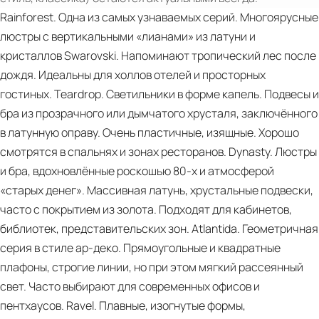
Catalogue
DESIGN
Rainforest. Одна из самых узнаваемых серий. Многоярусные
2024
MARIE
люстры с вертикальными «лианами» из латуни и
COLLECTION
кристаллов Swarovski. Напоминают тропический лес после
GLAMOROUS
дождя. Идеальны для холлов отелей и просторных
BUCHAREST
гостиных. Teardrop. Светильники в форме капель. Подвесы и
MODERN
бра из прозрачного или дымчатого хрусталя, заключённого
PENTHOUSE
в латунную оправу. Очень пластичные, изящные. Хорошо
BY
смотрятся в спальнях и зонах ресторанов. Dynasty. Люстры
LEMON
и бра, вдохновлённые роскошью 80‑х и атмосферой
INTERIOR
«старых денег». Массивная латунь, хрустальные подвески,
DESIGN
часто с покрытием из золота. Подходят для кабинетов,
THE
библиотек, представительских зон. Atlantida. Геометричная
HOUSE
серия в стиле ар‑деко. Прямоугольные и квадратные
OF
PDF
плафоны, строгие линии, но при этом мягкий рассеянный
CASTRO
New
свет. Часто выбирают для современных офисов и
NAUTILUS
Collections
пентхаусов. Ravel. Плавные, изогнутые формы,
SIDEBOARD