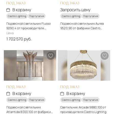
ПОД ЗАКАЗ
ПОД ЗАКАЗ
В корзину
Запросить цену
Castro Lighting
Португалия
Castro Lighting
Португалия
Подвесной светильник Flusso
Подвесной светильник Aurea
9290.4 от производителя
9520.90 от фабрики Castro
Castro Lighting
Lighting
Цена
Стиль
1 702 570 руб.
арт-деко
Стиль
Материалы
арт-деко
Металл
Материалы
Подробнее
Металл
Запросить цену
Подробнее
В корзину
ПОД ЗАКАЗ
ПОД ЗАКАЗ
В корзину
В корзину
Castro Lighting
Португалия
Castro Lighting
Португалия
Подвесной светильник
Светильник Arcade 9880.100 от
Atlantida 8000.100 от фабрики
производителя Castro Lighting