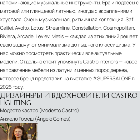
2026
напоминающие музыкальные инструменты. Бра и подвесы с
|
матовой или глянцевой латунью, иногда с вкраплениями
BESPOKE
хрусталя. Очень музыкальная, ритмичная коллекция. Safi,
CONTEMPORARY
Galilei, Avolto, Lotus, Streamline, Constellation, Cosmopolitan,
SIDEBOARDS
Riviera, Arcade, Leviev, Metis — каждая из этих линий решает
CHIARA
свою задачу: от минимализма до пышного классицизма. У
ARMCHAIR
нас можно посмотреть практически все актуальные
|
модели. Отдельно стоит упомянуть Castro Interiors — новое
HANDMADE
направление мебели из латуни и ценных пород дерева,
MODERN
которое бренд представил на выставке #SUPERSALONE в
ARMCHAIR
2025 году.
FOR
ДИЗАЙНЕРЫ И ВДОХНОВИТЕЛИ CASTRO
LARGE
LIGHTING
LIVING
Модесто Кастро (Modesto Castro)
ROOMS
Анжело Гомеш (Ângelo Gomes)
AN
INTERNATIONAL