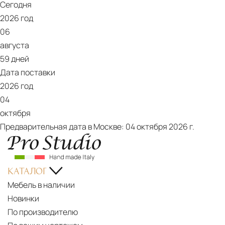
Сегодня
WALL
2026 год
SCONCES
06
FOR
августа
MODERN
59 дней
INTERIOR
Дата поставки
DESIGN
2026 год
PROJECTS
04
GOLDEN
октября
EYE
Предварительная дата в Москве:
04 октября 2026 г.
MIRROR
|
OXIDIZED
HANDMADE
КАТАЛОГ
MIRROR
Мебель в наличии
FURNITURE
Новинки
HALMA
По производителю
PENDANT