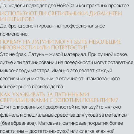
|
Да, модели подходят для HoReCa и контрактных проектов.
ПОДВЕСНЫМ
LUXURIOUS
СВЕТИЛЬНИКОМ
ИСПОЛЬЗУЮТ ЛИ СВЕТИЛЬНИКИ ДИЗАЙНЕРЫ
FLOW
WALL
ИНТЕРЬЕРОВ?
SNOOKER
Да, бренд ориентирован на профессиональное
LIGHT
16
применение.
DESIGN
ИЮЛЯ
RAINFOREST
ПОЧЕМУ НА ЛАТУНИ МОГУТ БЫТЬ НЕБОЛЬШИЕ
2026
НЕРОВНОСТИ ИЛИ ПОТЁРТОСТИ?
FLOOR
Это не брак. Латунь — живой материал. При ручной ковке,
LAMP
литье или патинировании на поверхности могут оставаться
|
микро‑следы мастера. Именно это делает каждый
CONCEPTUAL
светильник уникальным, в отличие от штампованного
FLOOR
конвейерного производства.
LAMP
КАК УХАЖИВАТЬ ЗА ЛАТУННЫМИ
FOR
СВЕТИЛЬНИКАМИ С ЗОЛОТЫМ ПОКРЫТИЕМ?
Для полированных поверхностей используйте мягкую
VIBRANT
фланель и специальные средства для ухода за металлом
LIVING
(без абразивов). Матовые и сатиновые покрытия более
ROOMS
практичны — достаточно сухой или слегка влажной
CASTRO