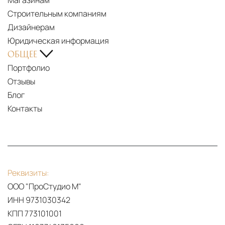
Магазинам
Строительным компаниям
Дизайнерам
Юридическая информация
ОБЩЕЕ
PDF
Портфолио
Line
Отзывы
Блог
Контакты
Реквизиты:
ООО "ПроСтудио М"
ИНН 9731030342
КПП 773101001