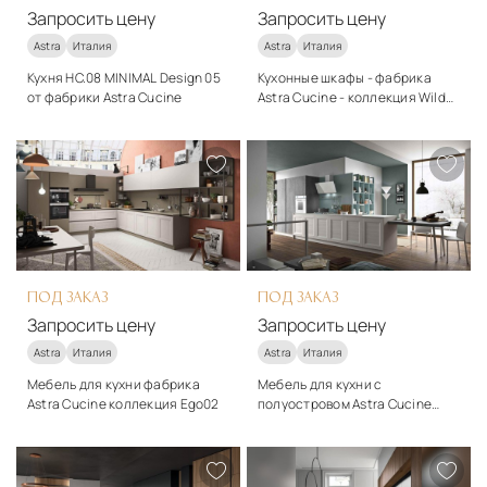
Запросить цену
Запросить цену
Astra
Италия
Astra
Италия
Кухня HC.08 MINIMAL Design 05
Кухонные шкафы - фабрика
от фабрики Astra Cucine
Astra Cucine - коллекция Wild
Brown
Стиль
Стиль
модерн
модерн
Подробнее
Подробнее
Запросить цену
Запросить цену
ПОД ЗАКАЗ
ПОД ЗАКАЗ
Запросить цену
Запросить цену
Astra
Италия
Astra
Италия
Мебель для кухни фабрика
Мебель для кухни с
Astra Cucine коллекция Ego02
полуостровом Astra Cucine
Ego04
Стиль
Стиль
модерн
модерн