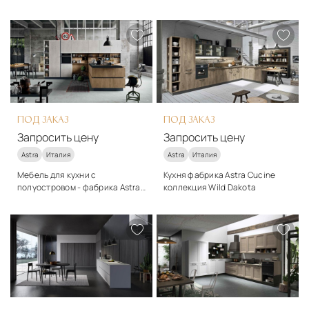
Стиль
Стиль
модерн
модерн
Подробнее
Подробнее
Запросить цену
Запросить цену
ПОД ЗАКАЗ
ПОД ЗАКАЗ
Запросить цену
Запросить цену
Astra
Италия
Astra
Италия
Мебель для кухни с
Кухня фабрика Astra Cucine
полуостровом - фабрика Astra
коллекция Wild Dakota
Cucine - коллекция Wild
Стиль
Стиль
Lousiana
модерн
модерн
Подробнее
Подробнее
Запросить цену
Запросить цену