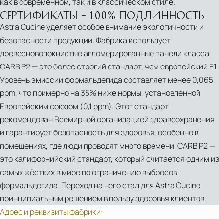
как в современном, так и в классическом стиле.
Minimal
СЕРТИФИКАТЫ – 100% ПОДЛИННОСТЬ
Astra Cucine уделяет особое внимание экологичности и
безопасности продукции. Фабрика использует
древесноволокнистые агломерированные панели класса
CARB P2 — это более строгий стандарт, чем европейский Е1.
Уровень эмиссии формальдегида составляет менее 0,065
ppm, что примерно на 35% ниже нормы, установленной
Европейским союзом (0,1 ppm). Этот стандарт
рекомендован Всемирной организацией здравоохранения
и гарантирует безопасность для здоровья, особенно в
помещениях, где люди проводят много времени. CARB P2 —
это калифорнийский стандарт, который считается одним из
PDF
самых жёстких в мире по ограничению выбросов
HC08
формальдегида. Переход на него стал для Astra Cucine
/
принципиальным решением в пользу здоровья клиентов.
HIGH
Адрес и реквизиты фабрики: