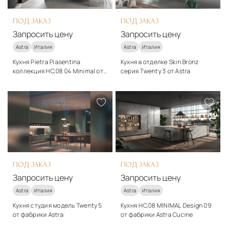
ПОД ЗАКАЗ
ПОД ЗАКАЗ
Запросить цену
Запросить цену
Astra
Италия
Astra
Италия
Кухня Pietra Piasentina
Кухня в отделке Skin Bronz
коллекция HC.08 04 Minimal от
серия Twenty 3 от Astra
фабрики Astra
Стиль
Стиль
модерн
модерн
Подробнее
Подробнее
Запросить цену
Запросить цену
ПОД ЗАКАЗ
ПОД ЗАКАЗ
Запросить цену
Запросить цену
Astra
Италия
Astra
Италия
Кухня студия модель Twenty 5
Кухня HC.08 MINIMAL Design 09
от фабрики Astra
от фабрики Astra Cucine
Стиль
Стиль