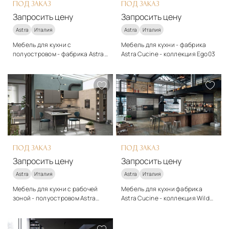
ПОД ЗАКАЗ
ПОД ЗАКАЗ
Запросить цену
Запросить цену
Astra
Италия
Astra
Италия
Мебель для кухни с
Мебель для кухни - фабрика
полуостровом - фабрика Astra
Astra Cucine - коллекция Ego03
Cucine - коллекция Zen
Стиль
Стиль
модерн
модерн
Подробнее
Подробнее
Запросить цену
Запросить цену
ПОД ЗАКАЗ
ПОД ЗАКАЗ
Запросить цену
Запросить цену
Astra
Италия
Astra
Италия
Мебель для кухни с рабочей
Мебель для кухни фабрика
зоной - полуостровом Astra
Astra Cucine - коллекция Wild
Ego01
Brown
Стиль
Стиль
модерн
модерн