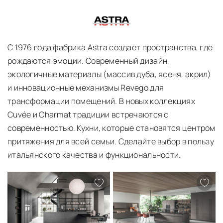
О ПРОИЗВОДИТЕЛЕ ASTRA
С 1976 года фабрика
Astra
создает пространства, где
рождаются эмоции. Современный дизайн,
экологичные материалы (массив дуба, ясеня, акрил)
и инновационные механизмы Revego для
трансформации помещений. В новых коллекциях
Cuvée и Charmat традиции встречаются с
современностью. Кухни, которые становятся центром
притяжения для всей семьи. Сделайте выбор в пользу
итальянского качества и функциональности.