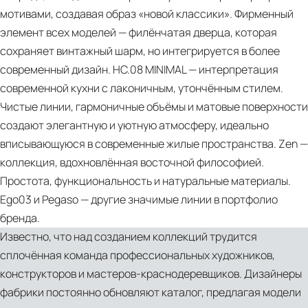
PDF
мотивами, создавая образ «новой классики». Фирменный
Book
элемент всех моделей — филёнчатая дверца, которая
Showroom
сохраняет винтажный шарм, но интегрируется в более
современный дизайн. HC.08 MINIMAL — интерпретация
современной кухни с лаконичным, утончённым стилем.
Чистые линии, гармоничные объёмы и матовые поверхности
создают элегантную и уютную атмосферу, идеально
вписывающуюся в современные жилые пространства. Zen —
коллекция, вдохновлённая восточной философией.
Простота, функциональность и натуральные материалы.
Ego03 и Pegaso — другие значимые линии в портфолио
бренда.
Известно, что над созданием коллекций трудится
сплочённая команда профессиональных художников,
конструкторов и мастеров-краснодеревщиков. Дизайнеры
PDF
фабрики постоянно обновляют каталог, предлагая модели
HC08