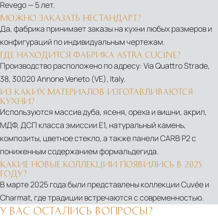
Revego — 5 лет.
МОЖНО ЗАКАЗАТЬ НЕСТАНДАРТ?
Да, фабрика принимает заказы на кухни любых размеров и
конфигураций по индивидуальным чертежам.
ГДЕ НАХОДИТСЯ ФАБРИКА ASTRA CUCINE?
Производство расположено по адресу: Via Quattro Strade,
38, 30020 Annone Veneto (VE), Italy.
ИЗ КАКИХ МАТЕРИАЛОВ ИЗГОТАВЛИВАЮТСЯ
КУХНИ?
Используются массив дуба, ясеня, ореха и вишни, акрил,
МДФ, ДСП класса эмиссии Е1, натуральный камень,
композиты, цветное стекло, а также панели CARB P2 с
PDF
пониженным содержанием формальдегида.
Atelier
КАКИЕ НОВЫЕ КОЛЛЕКЦИИ ПОЯВИЛИСЬ В 2025
ГОДУ?
&
В марте 2025 года были представлены коллекции Cuvée и
Brio
Charmat, где традиции встречаются с современностью.
У ВАС ОСТАЛИСЬ ВОПРОСЫ?