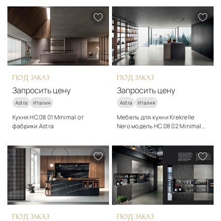
модерн
модерн
Подробнее
Подробнее
Запросить цену
Запросить цену
ПОД ЗАКАЗ
ПОД ЗАКАЗ
Запросить цену
Запросить цену
Astra
Италия
Astra
Италия
Кухня HC.08 01 Minimal от
Мебель для кухни Krekrelle
фабрики Astra
Nero модель HC.08 02 Minimal
от Astra
Стиль
Стиль
модерн
модерн
Подробнее
Подробнее
Запросить цену
Запросить цену
ПОД ЗАКАЗ
ПОД ЗАКАЗ