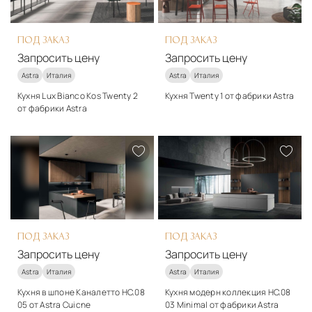
ПОД ЗАКАЗ
ПОД ЗАКАЗ
Запросить цену
Запросить цену
Astra
Италия
Astra
Италия
Кухня Lux Bianco Kos Twenty 2
Кухня Twenty 1 от фабрики Astra
от фабрики Astra
Стиль
Стиль
модерн
модерн
Подробнее
Подробнее
Запросить цену
Запросить цену
ПОД ЗАКАЗ
ПОД ЗАКАЗ
Запросить цену
Запросить цену
Astra
Италия
Astra
Италия
Кухня в шпоне Каналетто HC.08
Кухня модерн коллекция HC.08
05 от Astra Cuicne
03 Minimal от фабрики Astra