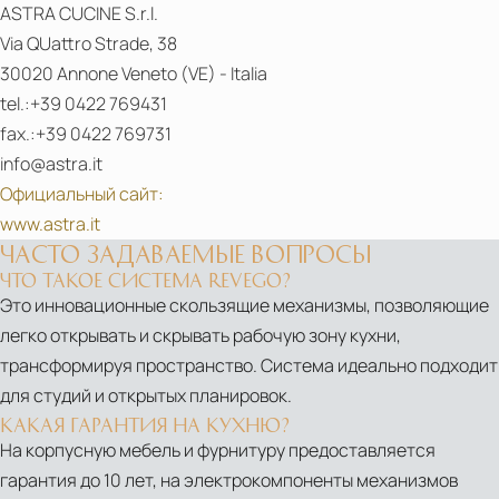
Kitchen
ASTRA CUCINE S.r.l.
Collection
Via QUattro Strade, 38
30020 Annone Veneto (VE) - Italia
tel.:+39 0422 769431
fax.:+39 0422 769731
info@astra.it
Официальный сайт:
www.astra.it
ЧАСТО ЗАДАВАЕМЫЕ ВОПРОСЫ
ЧТО ТАКОЕ СИСТЕМА REVEGO?
Это инновационные скользящие механизмы, позволяющие
легко открывать и скрывать рабочую зону кухни,
трансформируя пространство. Система идеально подходит
для студий и открытых планировок.
PDF
КАКАЯ ГАРАНТИЯ НА КУХНЮ?
Industrial
На корпусную мебель и фурнитуру предоставляется
Kitchen
гарантия до 10 лет, на электрокомпоненты механизмов