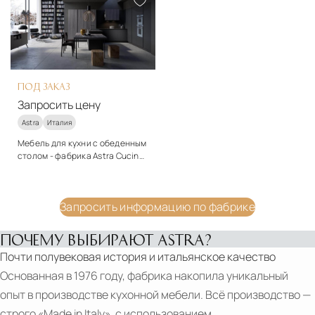
Подробнее
Подробнее
Запросить цену
Запросить цену
ПОД ЗАКАЗ
Запросить цену
Astra
Италия
Мебель для кухни с обеденным
столом - фабрика Astra Cucine
- коллекция Zen
Стиль
модерн
Запросить информацию по фабрике
Подробнее
Запросить цену
ПОЧЕМУ ВЫБИРАЮТ ASTRA?
Почти полувековая история и итальянское качество
Основанная в 1976 году, фабрика накопила уникальный
опыт в производстве кухонной мебели. Всё производство —
строго «Made in Italy», с использованием