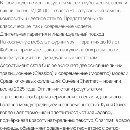
В производстве используются массив дуба, ясеня, ореха и
вишни, акрил, МДФ, ДСП класса Е1, натуральный камень,
композиты и цветное стекло. Представлены как
классические, так и современные модели.
PDF
Длительная гарантия и индивидуальный подход
Twenty
На корпусную мебель и фурнитуру — гарантия до 10 лет.
Фабрика принимает заказы на кухни любых размеров и
конфигураций по индивидуальным чертежам.
Ассортимент Astra Cucine включает две основные линии:
традиционные (Classico) и современные (Moderno) модели.
Среди ключевых коллекций: Cuvée и Charmat — новинки
весны 2025 года. Эти линии стали результатом
тщательного отбора материалов и отделки, идеального
баланса между традицией и современностью. Кухня Cuvée
воплощает гармонию и элегантность стиля Japandi,
подчёркивая красоту натуральных текстур. Charmat, в свою
очередь, объединяет современную геометрию с ретро-