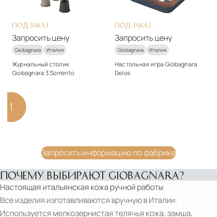
В корзину
ПОД ЗАКАЗ
ПОД ЗАКАЗ
Запросить цену
Запросить цену
Giobagnara
Италия
Giobagnara
Италия
Журнальный столик
Настольная игра Giobagnara
Giobagnara 3 Sorrento
Delos
Стиль
Стиль
арт-деко
арт-деко
1
2
3
4
5
6
7
Материалы
Материалы
Натуральная кожа
Натуральная кожа
Подробнее
Подробнее
Запросить цену
Запросить цену
Запросить информацию по фабрике
ПОЧЕМУ ВЫБИРАЮТ GIOBAGNARA?
Настоящая итальянская кожа ручной работы
Все изделия изготавливаются вручную в Италии.
Используется мелкозернистая телячья кожа, замша,