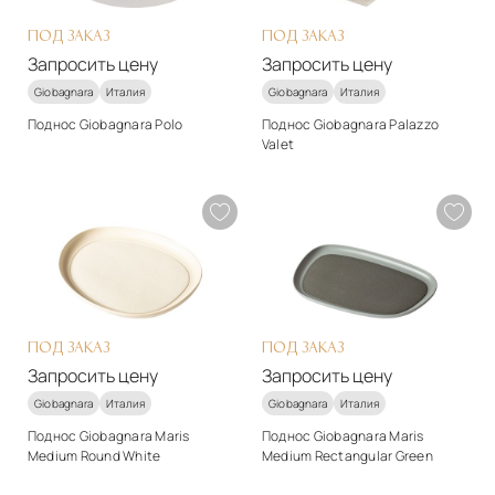
Запросить цену
ПОД ЗАКАЗ
ПОД ЗАКАЗ
Запросить цену
Запросить цену
Giobagnara
Италия
Giobagnara
Италия
Поднос Giobagnara Polo
Поднос Giobagnara Palazzo
Valet
Стиль
Стиль
арт-деко
арт-деко
Материалы
Материалы
Натуральная кожа
Натуральная кожа
Подробнее
Подробнее
Запросить цену
Запросить цену
ПОД ЗАКАЗ
ПОД ЗАКАЗ
Запросить цену
Запросить цену
Giobagnara
Италия
Giobagnara
Италия
Поднос Giobagnara Maris
Поднос Giobagnara Maris
Medium Round White
Medium Rectangular Green
Стиль
Стиль