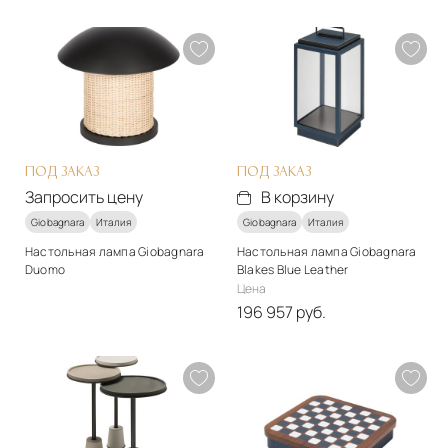
Стиль
Стиль
арт-деко
арт-деко
Материалы
Материалы
Натуральная кожа
Натуральная кожа
Подробнее
Подробнее
В корзину
В корзину
ПОД ЗАКАЗ
ПОД ЗАКАЗ
Запросить цену
В корзину
Giobagnara
Италия
Giobagnara
Италия
Настольная лампа Giobagnara
Настольная лампа Giobagnara
Duomo
Blakes Blue Leather
Стиль
Цена
арт-деко
196 957 руб.
Материалы
Стиль
Металл
арт-деко
Материалы
Подробнее
Натуральная кожа
Запросить цену
Подробнее