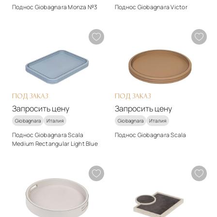
Поднос Giobagnara Monza №3
Поднос Giobagnara Victor
Стиль
Стиль
арт-деко
арт-деко
Материалы
Материалы
Мрамор
Натуральная кожа
Подробнее
Подробнее
Запросить цену
Запросить цену
ПОД ЗАКАЗ
ПОД ЗАКАЗ
Запросить цену
Запросить цену
Giobagnara
Италия
Giobagnara
Италия
Поднос Giobagnara Scala
Поднос Giobagnara Scala
Medium Rectangular Light Blue
Стиль
Стиль
арт-деко
арт-деко
Материалы
Материалы
Натуральная кожа
Натуральная кожа
Подробнее
Подробнее
Запросить цену