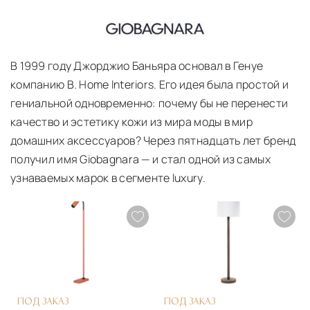
О ПРОИЗВОДИТЕЛЕ GIOBAGNARA
В 1999 году Джорджио Баньяра основал в Генуе
компанию B. Home Interiors. Его идея была простой и
гениальной одновременно: почему бы не перенести
качество и эстетику кожи из мира моды в мир
домашних аксессуаров? Через пятнадцать лет бренд
получил имя Giobagnara — и стал одной из самых
узнаваемых марок в сегменте luxury.
ПОД ЗАКАЗ
ПОД ЗАКАЗ