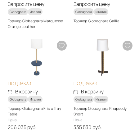
Запросить цену
Запросить цену
Giobagnara
Италия
Giobagnara
Италия
Торшер Giobagnara Marquesse
Торшер Giobagnara Gallia
Orange Leather
Стиль
Стиль
арт-деко
арт-деко
Материалы
Материалы
Натуральная кожа
Натуральная кожа
Подробнее
Подробнее
Запросить цену
Запросить цену
ПОД ЗАКАЗ
ПОД ЗАКАЗ
В корзину
В корзину
Giobagnara
Италия
Giobagnara
Италия
Торшер Giobagnara Frisio Tray
Торшер Giobagnara Rhapsody
Table
Short
Цена
Цена
206 035 руб.
335 530 руб.
Стиль
Стиль