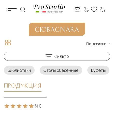
GIOBAGNARA
По новизне
По новизне
Фильтр
По цене по возрастанию
По цене по убыванию
Библиотеки
Столы обеденные
Буфеты
ПРОДУКЦИЯ
5
(1)