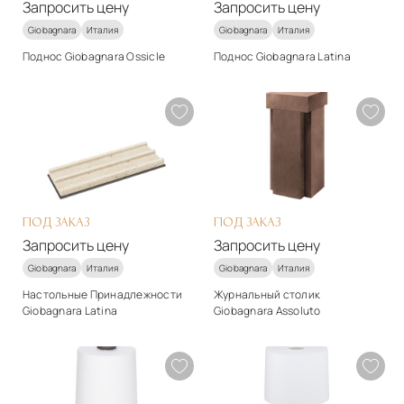
Запросить цену
Запросить цену
Giobagnara
Италия
Giobagnara
Италия
Поднос Giobagnara Ossicle
Поднос Giobagnara Latina
Стиль
Стиль
арт-деко
арт-деко
Материалы
Материалы
Мрамор
Натуральная кожа
Подробнее
Подробнее
Запросить цену
Запросить цену
ПОД ЗАКАЗ
ПОД ЗАКАЗ
Запросить цену
Запросить цену
Giobagnara
Италия
Giobagnara
Италия
Настольные Принадлежности
Журнальный столик
Giobagnara Latina
Giobagnara Assoluto
Стиль
Стиль
арт-деко
арт-деко
Материалы
Материалы
Мрамор
Натуральная кожа