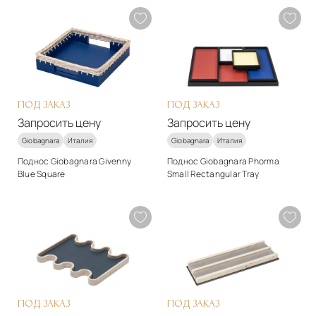
арт-деко
арт-деко
Материалы
Материалы
Металл
Металл
Подробнее
Подробнее
Запросить цену
Запросить цену
ПОД ЗАКАЗ
ПОД ЗАКАЗ
Запросить цену
Запросить цену
Giobagnara
Италия
Giobagnara
Италия
Поднос Giobagnara Givenny
Поднос Giobagnara Phorma
Blue Square
Small Rectangular Tray
Стиль
Стиль
арт-деко
арт-деко
Материалы
Материалы
Натуральная кожа
Натуральная кожа
Подробнее
Подробнее
Запросить цену
Запросить цену
ПОД ЗАКАЗ
ПОД ЗАКАЗ