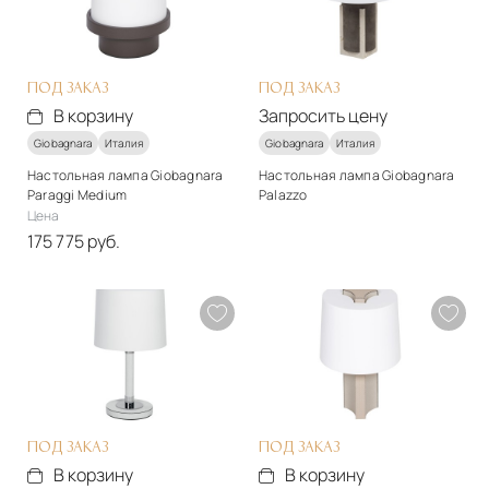
Подробнее
Подробнее
Запросить цену
Запросить цену
ПОД ЗАКАЗ
ПОД ЗАКАЗ
В корзину
Запросить цену
Giobagnara
Италия
Giobagnara
Италия
Настольная лампа Giobagnara
Настольная лампа Giobagnara
Paraggi Medium
Palazzo
Цена
Стиль
175 775 руб.
арт-деко
Стиль
Материалы
арт-деко
Натуральная кожа
Материалы
Подробнее
Натуральная кожа
Запросить цену
Подробнее
В корзину
ПОД ЗАКАЗ
ПОД ЗАКАЗ
В корзину
В корзину