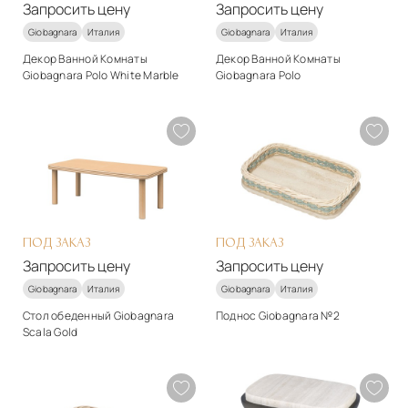
Запросить цену
Запросить цену
Giobagnara
Италия
Giobagnara
Италия
Декор Ванной Комнаты
Декор Ванной Комнаты
Giobagnara Polo White Marble
Giobagnara Polo
Стиль
Стиль
арт-деко
арт-деко
Материалы
Материалы
Мрамор
Мрамор
Подробнее
Подробнее
Запросить цену
Запросить цену
ПОД ЗАКАЗ
ПОД ЗАКАЗ
Запросить цену
Запросить цену
Giobagnara
Италия
Giobagnara
Италия
Стол обеденный Giobagnara
Поднос Giobagnara №2
Scala Gold
Стиль
Стиль
арт-деко
арт-деко
Материалы
Материалы
Мрамор