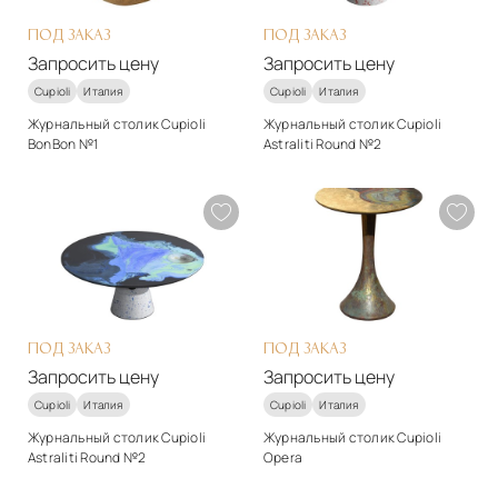
Запросить цену
Запросить цену
ПОД ЗАКАЗ
ПОД ЗАКАЗ
Запросить цену
Запросить цену
Cupioli
Италия
Cupioli
Италия
Журнальный столик Cupioli
Журнальный столик Cupioli
BonBon №1
Astraliti Round №2
Стиль
Стиль
арт-деко
арт-деко
Материалы
Материалы
Гипс
Другое
Подробнее
Подробнее
Запросить цену
Запросить цену
ПОД ЗАКАЗ
ПОД ЗАКАЗ
Запросить цену
Запросить цену
Cupioli
Италия
Cupioli
Италия
Журнальный столик Cupioli
Журнальный столик Cupioli
Astraliti Round №2
Opera
Стиль
Стиль