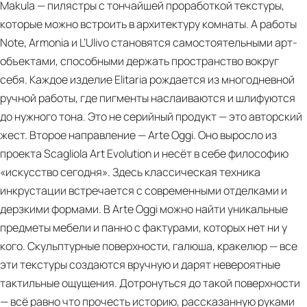
Makula — пилястры с тончайшей проработкой текстуры,
которые можно встроить в архитектуру комнаты. А работы
Note, Armonia и L’Ulivo становятся самостоятельными арт-
объектами, способными держать пространство вокруг
себя. Каждое изделие Elitaria рождается из многодневной
ручной работы, где пигменты наслаиваются и шлифуются
до нужного тона. Это не серийный продукт — это авторский
жест. Второе направление — Arte Oggi. Оно выросло из
проекта Scagliola Art Evolution и несёт в себе философию
«искусство сегодня». Здесь классическая техника
инкрустации встречается с современными отделками и
дерзкими формами. В Arte Oggi можно найти уникальные
предметы мебели и панно с фактурами, которых нет ни у
кого. Скульптурные поверхности, галюша, кракелюр — все
эти текстуры создаются вручную и дарят невероятные
тактильные ощущения. Дотронуться до такой поверхности
— всё равно что прочесть историю, рассказанную руками