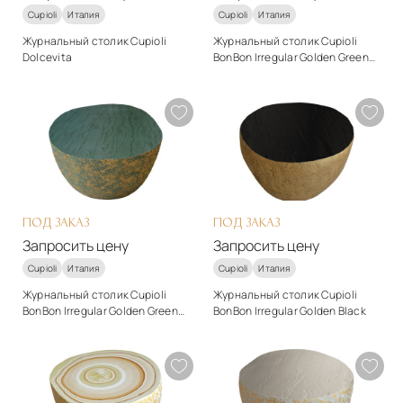
Cupioli
Италия
Cupioli
Италия
Журнальный столик Cupioli
Журнальный столик Cupioli
Dolcevita
BonBon Irregular Golden Green
№2
Стиль
Стиль
арт-деко
арт-деко
Материалы
Материалы
Керамика
Гипс
Подробнее
Подробнее
Запросить цену
Запросить цену
ПОД ЗАКАЗ
ПОД ЗАКАЗ
Запросить цену
Запросить цену
Cupioli
Италия
Cupioli
Италия
Журнальный столик Cupioli
Журнальный столик Cupioli
BonBon Irregular Golden Green
BonBon Irregular Golden Black
#1
Стиль
Стиль
арт-деко
арт-деко
Материалы
Материалы
Гипс
Гипс