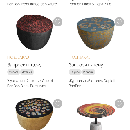
BonBon Irregular Golden Azure
BonBon Black & Light Blue
Стиль
Стиль
арт-деко
арт-деко
Материалы
Материалы
Гипс
Массив дерева
Подробнее
Подробнее
Запросить цену
Запросить цену
ПОД ЗАКАЗ
ПОД ЗАКАЗ
Запросить цену
Запросить цену
Cupioli
Италия
Cupioli
Италия
Журнальный столик Cupioli
Журнальный столик Cupioli
BonBon Black Burgundy
BonBon
Стиль
Стиль
арт-деко
арт-деко
Материалы
Материалы
Массив дерева
Гипс
Подробнее
Подробнее