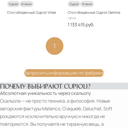
Cupioli
Италия
Cupioli
Италия
Стол обеденный Cupioli Vitae
Стол обеденный Cupioli Gemma
Стиль
Цена
арт-деко
1 133 415 руб.
Материалы
Стиль
Массив дерева
арт-деко
1
2
Материалы
Подробнее
Массив дерева
Запросить цену
Подробнее
CUPIOLI
В корзину
Запросить информацию по фабрике
ARTE
OGGI
ПОЧЕМУ ВЫБИРАЮТ CUPIOLI?
Абсолютная уникальность через скальолу
Скальола — не просто техника, а философия. Новые
авторские фактуры Materico, Craquelé, Galuchat, Soft
рождаются исключительно вручную и никогда не
повторяются. Вы получаете не тиражную вещь, а