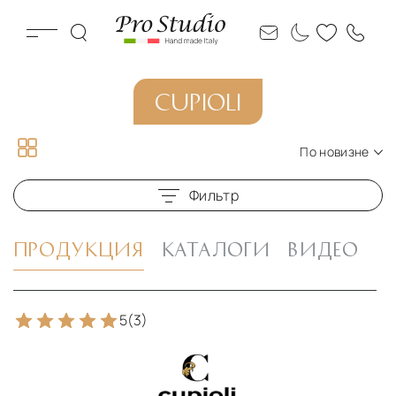
CUPIOLI
По новизне
По новизне
Фильтр
По цене по возрастанию
По цене по убыванию
ПРОДУКЦИЯ
КАТАЛОГИ
ВИДЕО
5
(3)