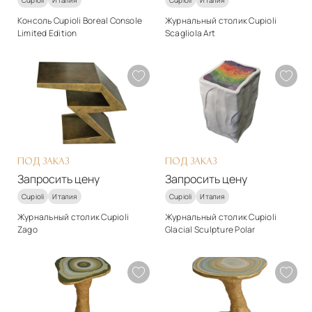
Консоль Cupioli Boreal Console
Журнальный столик Cupioli
Limited Edition
Scagliola Art
Стиль
Стиль
арт-деко
арт-деко
Материалы
Материалы
смола
Массив дерева
Подробнее
Подробнее
Запросить цену
Запросить цену
ПОД ЗАКАЗ
ПОД ЗАКАЗ
Запросить цену
Запросить цену
Cupioli
Италия
Cupioli
Италия
Журнальный столик Cupioli
Журнальный столик Cupioli
Zago
Glacial Sculpture Polar
Стиль
Стиль
арт-деко
арт-деко
Материалы
Материалы
Массив дерева
смола