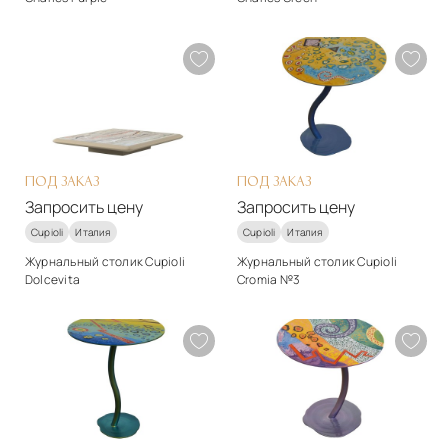
Стиль
Стиль
арт-деко
арт-деко
Материалы
Материалы
Массив дерева
Массив дерева
Подробнее
Подробнее
Запросить цену
Запросить цену
ПОД ЗАКАЗ
ПОД ЗАКАЗ
Запросить цену
Запросить цену
Cupioli
Италия
Cupioli
Италия
Журнальный столик Cupioli
Журнальный столик Cupioli
Dolcevita
Cromia №3
Стиль
Стиль
арт-деко
арт-деко
Материалы
Материалы
Керамика
железо
Подробнее
Подробнее
Запросить цену
Запросить цену