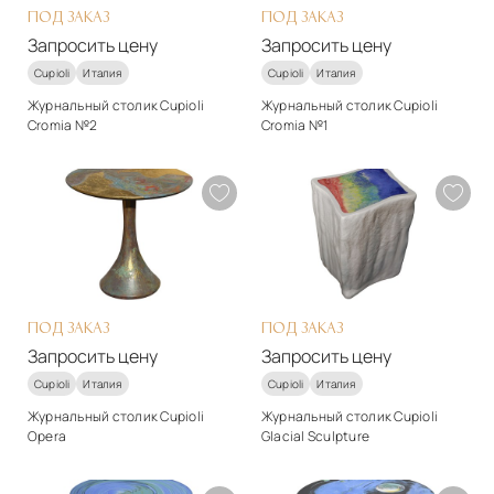
ПОД ЗАКАЗ
ПОД ЗАКАЗ
Запросить цену
Запросить цену
Cupioli
Италия
Cupioli
Италия
Журнальный столик Cupioli
Журнальный столик Cupioli
Cromia №2
Cromia №1
Стиль
Стиль
арт-деко
арт-деко
Материалы
Материалы
железо
железо
Подробнее
Подробнее
Запросить цену
Запросить цену
ПОД ЗАКАЗ
ПОД ЗАКАЗ
Запросить цену
Запросить цену
Cupioli
Италия
Cupioli
Италия
Журнальный столик Cupioli
Журнальный столик Cupioli
Opera
Glacial Sculpture
Стиль
Стиль
арт-деко
арт-деко