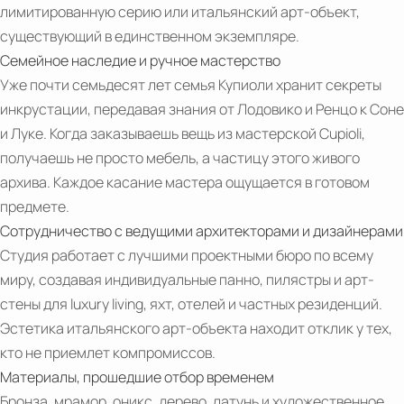
лимитированную серию или итальянский арт-объект,
существующий в единственном экземпляре.
Семейное наследие и ручное мастерство
Уже почти семьдесят лет семья Купиоли хранит секреты
PDF
инкрустации, передавая знания от Лодовико и Ренцо к Соне
CUPIOLI
и Луке. Когда заказываешь вещь из мастерской Cupioli,
ARTE
получаешь не просто мебель, а частицу этого живого
OGGI
архива. Каждое касание мастера ощущается в готовом
предмете.
Сотрудничество с ведущими архитекторами и дизайнерами
Студия работает с лучшими проектными бюро по всему
миру, создавая индивидуальные панно, пилястры и арт-
стены для luxury living, яхт, отелей и частных резиденций.
Эстетика итальянского арт-объекта находит отклик у тех,
кто не приемлет компромиссов.
Материалы, прошедшие отбор временем
Бронза, мрамор, оникс, дерево, латунь и художественное