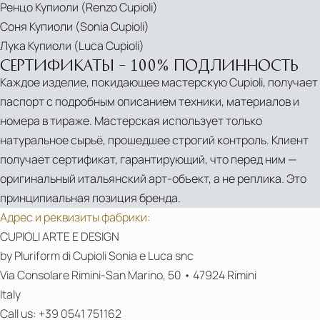
Ренцо Купиоли (Renzo Cupioli)
Соня Купиоли (Sonia Cupioli)
Лука Купиоли (Luca Cupioli)
СЕРТИФИКАТЫ – 100% ПОДЛИННОСТЬ
Каждое изделие, покидающее мастерскую Cupioli, получает
паспорт с подробным описанием техники, материалов и
номера в тираже. Мастерская использует только
натуральное сырьё, прошедшее строгий контроль. Клиент
получает сертификат, гарантирующий, что перед ним —
оригинальный итальянский арт-объект, а не реплика. Это
принципиальная позиция бренда.
Адрес и реквизиты фабрики:
CUPIOLI ARTE E DESIGN
by Pluriform di Cupioli Sonia e Luca snc
Via Consolare Rimini-San Marino, 50 • 47924 Rimini
Italy
Call us: +39 0541 751162