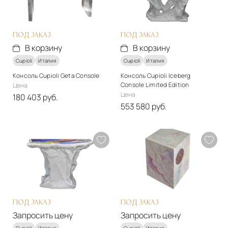
ПОД ЗАКАЗ
ПОД ЗАКАЗ
В корзину
В корзину
Cupioli
Италия
Cupioli
Италия
Консоль Cupioli Geta Console
Консоль Cupioli Iceberg
Console Limited Edition
Цена
Цена
180 403 руб.
553 580 руб.
Стиль
Стиль
арт-деко
арт-деко
Материалы
Материалы
Массив дерева
смола
Подробнее
Подробнее
В корзину
В корзину
ПОД ЗАКАЗ
ПОД ЗАКАЗ
Запросить цену
Запросить цену
Cupioli
Италия
Cupioli
Италия