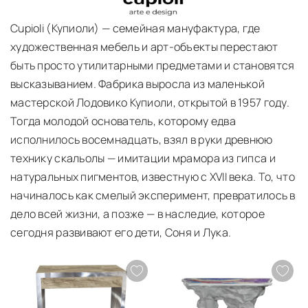
О ПРОИЗВОДИТЕЛЕ CUPIOLI
Cupioli (Купиоли) — семейная мануфактура, где
художественная мебель и арт-объекты перестают
быть просто утилитарными предметами и становятся
высказыванием. Фабрика выросла из маленькой
мастерской Лодовико Купиоли, открытой в 1957 году.
Тогда молодой основатель, которому едва
исполнилось восемнадцать, взял в руки древнюю
технику скальолы — имитации мрамора из гипса и
натуральных пигментов, известную с XVII века. То, что
начиналось как смелый эксперимент, превратилось в
дело всей жизни, а позже — в наследие, которое
сегодня развивают его дети, Соня и Лука.