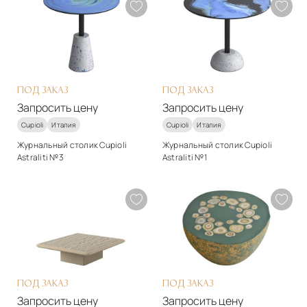
Материалы
Материалы
Другое
смола
Подробнее
Подробнее
Запросить цену
Запросить цену
ПОД ЗАКАЗ
ПОД ЗАКАЗ
Запросить цену
Запросить цену
Cupioli
Италия
Cupioli
Италия
Журнальный столик Cupioli
Журнальный столик Cupioli
Astraliti №3
Astraliti №1
Стиль
Стиль
арт-деко
арт-деко
Материалы
Материалы
Другое
Другое
Подробнее
Подробнее
Запросить цену
Запросить цену
ПОД ЗАКАЗ
ПОД ЗАКАЗ
Запросить цену
Запросить цену