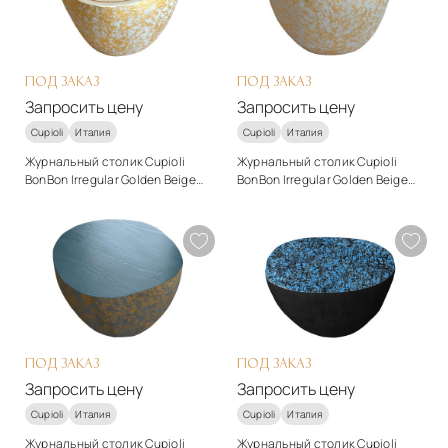
Подробнее
Подробнее
Запросить цену
Запросить цену
ПОД ЗАКАЗ
ПОД ЗАКАЗ
Запросить цену
Запросить цену
Cupioli
Италия
Cupioli
Италия
Журнальный столик Cupioli
Журнальный столик Cupioli
BonBon Irregular Golden Beige
BonBon Irregular Golden Beige
#2
#1
Стиль
Стиль
арт-деко
арт-деко
Материалы
Материалы
Гипс
Гипс
Подробнее
Подробнее
Запросить цену
Запросить цену
ПОД ЗАКАЗ
ПОД ЗАКАЗ
Запросить цену
Запросить цену
Cupioli
Италия
Cupioli
Италия
Журнальный столик Cupioli
Журнальный столик Cupioli