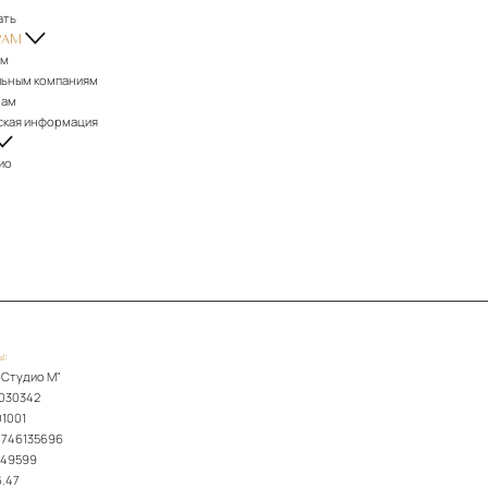
ать
РАМ
ам
льным компаниям
рам
ская информация
ио
ы:
Студио М"
030342
01001
7746135696
249599
.47