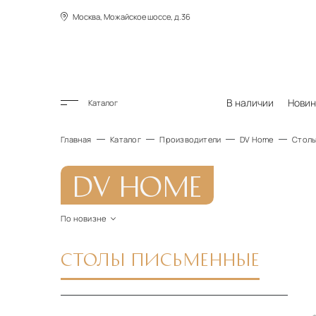
Москва, Можайское шоссе, д.36
В наличии
Новин
Каталог
Главная
Каталог
Производители
DV Home
Столы
DV HOME
По новизне
По новизне
По цене по возрастанию
СТОЛЫ ПИСЬМЕННЫЕ
По цене по убыванию