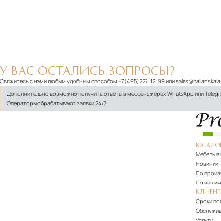
Подробнее
В корзину
У ВАС ОСТАЛИСЬ ВОПРОСЫ?
Свяжитесь с нами любым удобным способом
+7(495)227-12-99
или
sales@italianskai
Дополнительно возможно получить ответы в мессенджерах WhatsApp или Teleg
Операторы обрабатывают заявки 24/7
КАТАЛО
Мебель в
Новинки
По произ
По вашим
КЛИЕН
Сроки по
Обслужив
Услуги