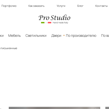
Портфолио
Как заказать
Услуги
Блог
Контакты
ки
Мебель
Светильники
Двери
По производителю
По в
 письменные