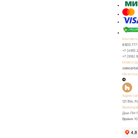
Контактн
8 800 777
+7 (495) 
+7 (916) 
Email отд
sales@ita
Мы в соц
Адрес са
121 354, 
Время ра
Дни: ПН-
Время: 10