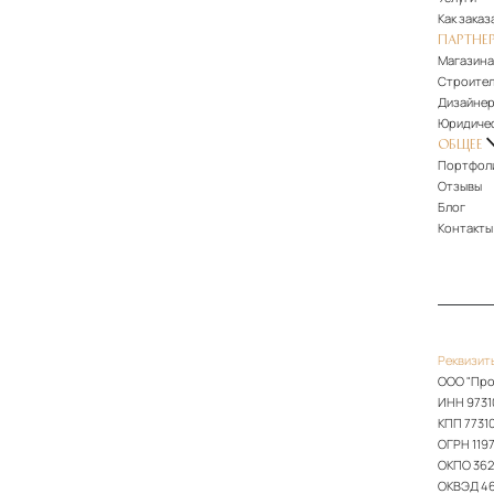
Как заказ
ПАРТНЕ
Магазин
Строите
Дизайне
Юридиче
ОБЩЕЕ
Портфол
Отзывы
Блог
Контакты
Реквизит
ООО "Про
ИНН 9731
КПП 7731
ОГРН 119
ОКПО 36
ОКВЭД 46