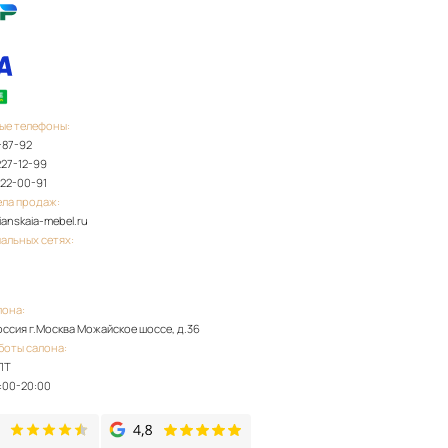
ые телефоны:
-87-92
227-12-99
922-00-91
ела продаж:
lianskaia-mebel.ru
иальных сетях:
лона:
Россия г.Москва Можайское шоссе, д.36
боты салона:
ПТ
:00-20:00