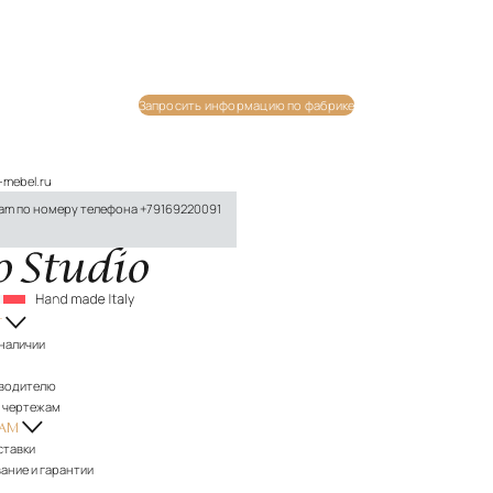
Запросить информацию по фабрике
a-mebel.ru
ram по номеру телефона
+79169220091
Г
 наличии
водителю
 чертежам
ТАМ
ставки
ание и гарантии