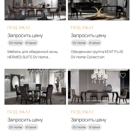
Запросить цену
Запросить цену
ПОД ЗАКАЗ
ПОД ЗАКАЗ
Запросить цену
Запросить цену
DV Home
Италия
DV Home
Италия
Мебель для обеденной зоны
Обеденная группа KENT PLUS
HERMES SUITE DV Home
DV Home Collection
Collection
Материалы
Материалы
Ткань, дерево, металл
Дерево
Подробнее
Подробнее
Запросить цену
Запросить цену
ПОД ЗАКАЗ
ПОД ЗАКАЗ
Запросить цену
Запросить цену
DV Home
Италия
DV Home
Италия