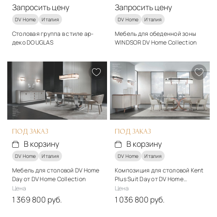
Запросить цену
Запросить цену
DV Home
Италия
DV Home
Италия
Столовая группа в стиле ар-
Мебель для обеденной зоны
деко DOUGLAS
WINDSOR DV Home Collection
Подробнее
Подробнее
Запросить цену
Запросить цену
ПОД ЗАКАЗ
ПОД ЗАКАЗ
В корзину
В корзину
DV Home
Италия
DV Home
Италия
Мебель для столовой DV Home
Композиция для столовой Kent
Day от DV Home Collection
Plus Suit Day от DV Home
Collection
Цена
Цена
1 369 800 руб.
1 036 800 руб.
Материалы
Материалы