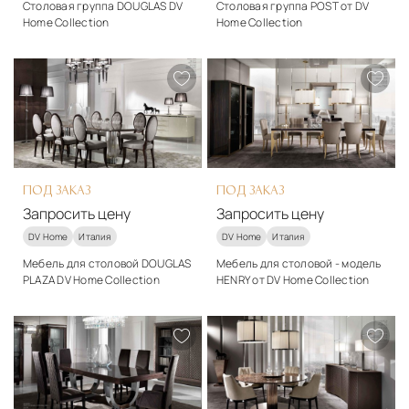
Столовая группа DOUGLAS DV
Столовая группа POST от DV
Home Collection
Home Collection
Материалы
Материалы
Дерево
Ткань, дерево, металл
Подробнее
Подробнее
Запросить цену
Запросить цену
ПОД ЗАКАЗ
ПОД ЗАКАЗ
Запросить цену
Запросить цену
DV Home
Италия
DV Home
Италия
Мебель для столовой DOUGLAS
Мебель для столовой - модель
PLAZA DV Home Collection
HENRY от DV Home Collection
Материалы
Материалы
Дерево
Дерево
Подробнее
Подробнее
Запросить цену
Запросить цену