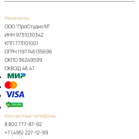
Реквизиты:
ООО "ПроСтудио М"
ИНН 9731030342
КПП 773101001
ОГРН 1197746135696
ОКПО 36249599
ОКВЭД 46.47
Контактные телефоны:
8 800 777-87-92
+7 (495) 227-12-99