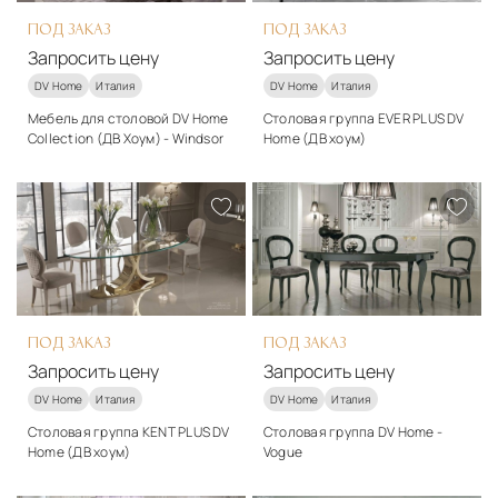
ПОД ЗАКАЗ
ПОД ЗАКАЗ
Запросить цену
Запросить цену
DV Home
Италия
DV Home
Италия
Мебель для столовой DV Home
Столовая группа EVER PLUS DV
Collection (ДВ Хоум) - Windsor
Home (ДВ хоум)
Материалы
Материалы
Дерево
Ткань, дерево, металл,
стекло
Подробнее
Подробнее
Запросить цену
Запросить цену
ПОД ЗАКАЗ
ПОД ЗАКАЗ
Запросить цену
Запросить цену
DV Home
Италия
DV Home
Италия
Столовая группа KENT PLUS DV
Столовая группа DV Home -
Home (ДВ хоум)
Vogue
Материалы
Материалы