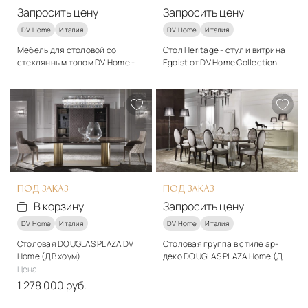
Запросить цену
Запросить цену
DV Home
Италия
DV Home
Италия
Мебель для столовой со
Стол Heritage - стул и витрина
стеклянным топом DV Home -
Egoist от DV Home Collection
Stanley
Материалы
Материалы
Ткань, дерево, металл
Ткань, дерево, металл
Подробнее
Подробнее
Запросить цену
Запросить цену
ПОД ЗАКАЗ
ПОД ЗАКАЗ
В корзину
Запросить цену
DV Home
Италия
DV Home
Италия
Столовая DOUGLAS PLAZA DV
Столовая группа в стиле ар-
Home (ДВ хоум)
деко DOUGLAS PLAZA Home (ДВ
хоум)
Цена
Подробнее
1 278 000 руб.
Запросить цену
Материалы