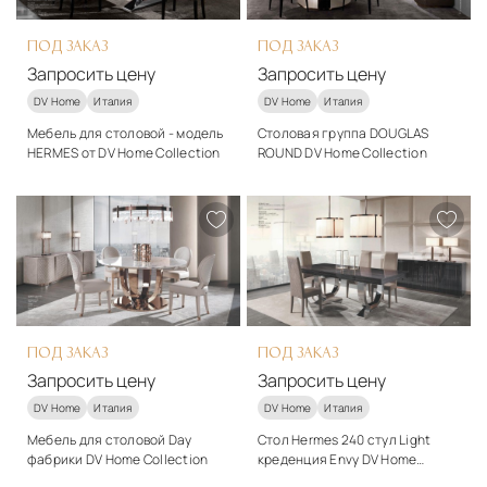
ПОД ЗАКАЗ
ПОД ЗАКАЗ
Запросить цену
Запросить цену
DV Home
Италия
DV Home
Италия
Мебель для столовой - модель
Столовая группа DOUGLAS
HERMES от DV Home Collection
ROUND DV Home Collection
Материалы
Материалы
Ткань, дерево, металл
Дерево
Подробнее
Подробнее
Запросить цену
Запросить цену
ПОД ЗАКАЗ
ПОД ЗАКАЗ
Запросить цену
Запросить цену
DV Home
Италия
DV Home
Италия
Мебель для столовой Day
Стол Hermes 240 стул Light
фабрики DV Home Collection
креденция Envy DV Home
Collection
Материалы
Материалы