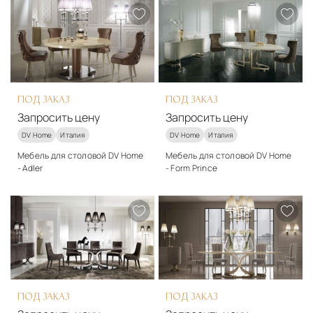
Ткань, дерево, металл,
Дерево
стекло
Подробнее
Подробнее
Запросить цену
Запросить цену
ПОД ЗАКАЗ
ПОД ЗАКАЗ
Запросить цену
Запросить цену
DV Home
Италия
DV Home
Италия
Мебель для столовой DV Home
Мебель для столовой DV Home
- Adler
- Form Prince
Материалы
Материалы
Дерево
Дерево
Подробнее
Подробнее
Запросить цену
Запросить цену
ПОД ЗАКАЗ
ПОД ЗАКАЗ