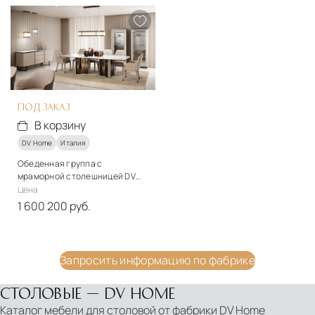
Мрамор, металл
Стекло, металл
Подробнее
Подробнее
В корзину
В корзину
ПОД ЗАКАЗ
В корзину
DV Home
Италия
Обеденная группа с
мраморной столешницей DV
Home Manhattan
Цена
1 600 200 руб.
Материалы
Мрамор, дерево, металл
Запросить информацию по фабрике
Подробнее
В корзину
СТОЛОВЫЕ — DV HOME
Каталог мебели для столовой от фабрики DV Home