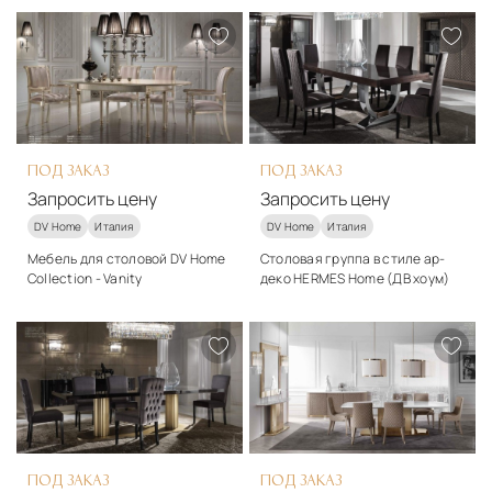
Мрамор, металл
Подробнее
В корзину
ПОД ЗАКАЗ
ПОД ЗАКАЗ
Запросить цену
Запросить цену
DV Home
Италия
DV Home
Италия
Мебель для столовой DV Home
Столовая группа в стиле ар-
Collection - Vanity
деко HERMES Home (ДВ хоум)
Подробнее
Подробнее
Запросить цену
Запросить цену
ПОД ЗАКАЗ
ПОД ЗАКАЗ