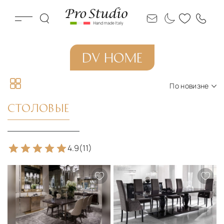
DV HOME
По новизне
По новизне
СТОЛОВЫЕ
По цене по возрастанию
По цене по убыванию
4.9
(11)