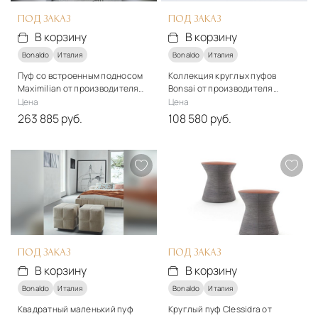
ПОД ЗАКАЗ
ПОД ЗАКАЗ
В корзину
В корзину
Bonaldo
Италия
Bonaldo
Италия
Пуф со встроенным подносом
Коллекция круглых пуфов
Maximilian от производителя
Bonsai от производителя
Bonaldo
Bonaldo
Цена
Цена
263 885 руб.
108 580 руб.
Материалы
Подробнее
Дерево, ткань
В корзину
Подробнее
В корзину
ПОД ЗАКАЗ
ПОД ЗАКАЗ
В корзину
В корзину
Bonaldo
Италия
Bonaldo
Италия
Квадратный маленький пуф
Круглый пуф Clessidra от