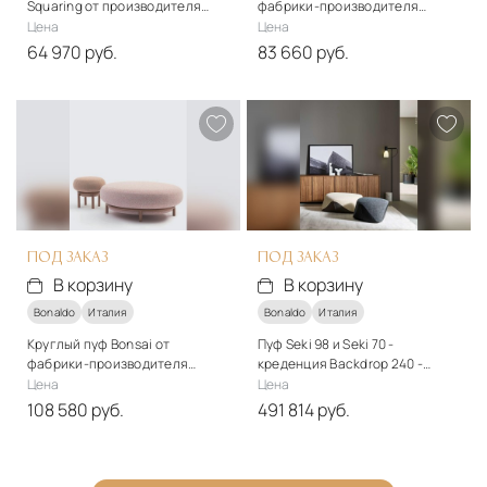
Squaring от производителя
фабрики-производителя
Bonaldo
Bonaldo
Цена
Цена
64 970 руб.
83 660 руб.
Материалы
Материалы
Ткань
Ткань
Подробнее
Подробнее
В корзину
В корзину
ПОД ЗАКАЗ
ПОД ЗАКАЗ
В корзину
В корзину
Bonaldo
Италия
Bonaldo
Италия
Круглый пуф Bonsai от
Пуф Seki 98 и Seki 70 -
фабрики-производителя
креденция Backdrop 240 -
Bonaldo
напольный светильник
Цена
Цена
Acquerelli от Bonaldo
108 580 руб.
491 814 руб.
Материалы
Подробнее
Дерево, металл
В корзину