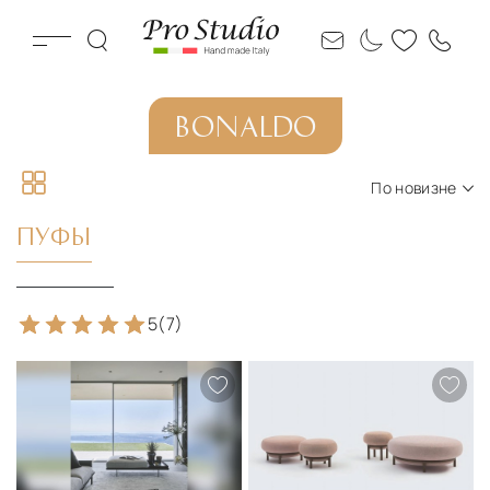
BONALDO
По новизне
По новизне
ПУФЫ
По цене по возрастанию
По цене по убыванию
5
(7)