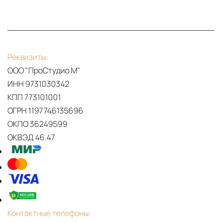
Реквизиты:
ООО "ПроСтудио М"
ИНН 9731030342
КПП 773101001
ОГРН 1197746135696
ОКПО 36249599
ОКВЭД 46.47
Контактные телефоны: