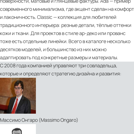
поверхности, матовые и глянцевые фактуры. Ada — пример
Side-
современного минимализма, где акцент сделан на комфорт
Tables-
и лаконичность. Classic — коллекция для любителей
Sevensedie
традиционного интерьера: резные детали, тёплые оттенки
кожи и ткани. Для проектов в стиле ар-деко или прованс
тоже есть отдельные линейки. Всего в каталоге несколько
десятков моделей, и большинство из них можно
адаптировать под конкретные размеры и материалы.
С 2008 года компанией управляют три совладельца,
которые и определяют стратегию дизайна и развития:
Новость
Массимо Онгаро (Massimo Ongaro)
PDF
ЭСТЕТИКА
Catalogue-
ПРОЕКТА