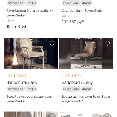
Seven Sedie
Италия
Seven Sedie
Италия
Стул барный Giulia от фабрики
Стул Letizia от Seven Sedie
Seven Sedie
Цена
Цена
102 350 руб.
183 518 руб.
Стиль
Стиль
арт-деко
арт-деко
Материалы
Материалы
Дерево, ткань
Металл, дерево, ткань
Подробнее
Подробнее
В корзину
В корзину
ПОД ЗАКАЗ
ПОД ЗАКАЗ
Запросить цену
Запросить цену
Seven Sedie
Италия
Seven Sedie
Италия
Белый стул с резным декором -
Вращающийся стул SevenSedie
Seven Sedie
модель AMINA
Стиль
Стиль
классический
классический