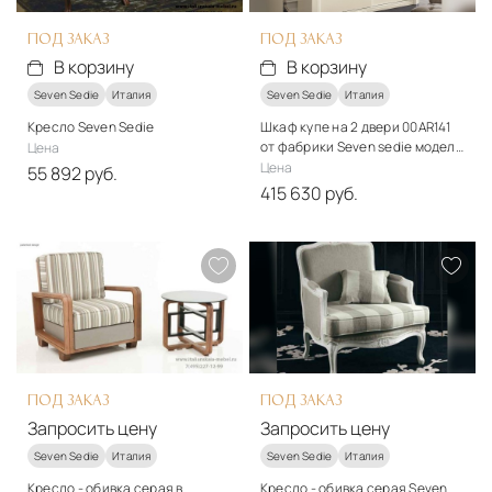
ПОД ЗАКАЗ
ПОД ЗАКАЗ
В корзину
В корзину
Seven Sedie
Италия
Seven Sedie
Италия
Кресло Seven Sedie
Шкаф купе на 2 двери 00AR141
от фабрики Seven sedie модель
Цена
Butterfly
Цена
55 892 руб.
415 630 руб.
Стиль
Стиль
классический
классический
Подробнее
Подробнее
В корзину
В корзину
ПОД ЗАКАЗ
ПОД ЗАКАЗ
Запросить цену
Запросить цену
Seven Sedie
Италия
Seven Sedie
Италия
Кресло - обивка серая в
Кресло - обивка серая Seven