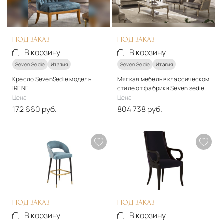
В корзину
В корзину
ПОД ЗАКАЗ
ПОД ЗАКАЗ
В корзину
В корзину
Seven Sedie
Италия
Seven Sedie
Италия
Кресло SevenSedie модель
Мягкая мебель в классическом
IRENE
стиле от фабрики Seven sedie
модель Butterfly
Цена
Цена
172 660 руб.
804 738 руб.
Стиль
Стиль
классический
классический
Материалы
Материалы
Дерево, ткань
Ткань, дерево
Подробнее
Подробнее
В корзину
В корзину
ПОД ЗАКАЗ
ПОД ЗАКАЗ
В корзину
В корзину