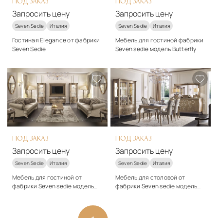
ПОД ЗАКАЗ
ПОД ЗАКАЗ
Запросить цену
Запросить цену
Seven Sedie
Италия
Seven Sedie
Италия
Гостиная Elegance от фабрики
Мебель для гостиной фабрики
Seven Sedie
Seven sedie модель Butterfly
Стиль
Стиль
классический
классический
Подробнее
Подробнее
Запросить цену
Запросить цену
ПОД ЗАКАЗ
ПОД ЗАКАЗ
Запросить цену
Запросить цену
Seven Sedie
Италия
Seven Sedie
Италия
Мебель для гостиной от
Мебель для столовой от
фабрики Seven sedie модель
фабрики Seven sedie модель
Butterfly
Butterfly
Стиль
Стиль
классический
классический