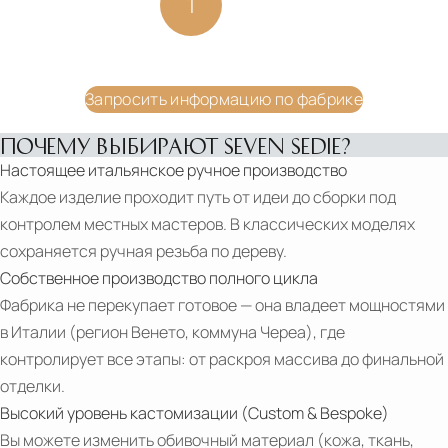
1
2
Подробнее
Подробнее
Запросить цену
Запросить цену
7
Запросить информацию по фабрике
GOOD
REASONS
ПОЧЕМУ ВЫБИРАЮТ SEVEN SEDIE?
TO
Настоящее итальянское ручное производство
CHOOSE
Каждое изделие проходит путь от идеи до сборки под
SEVENSEDIE
контролем местных мастеров. В классических моделях
PEOPLE
сохраняется ручная резьба по дереву.
MATTEO
Собственное производство полного цикла
DE
Фабрика не перекупает готовое — она владеет мощностями
STEFANI
в Италии (регион Венето, коммуна Череа), где
ELEGANCE
контролирует все этапы: от раскроя массива до финальной
отделки.
PDF
Высокий уровень кастомизации (Custom & Bespoke)
SWIVEL-
Вы можете изменить обивочный материал (кожа, ткань,
CHAIRS