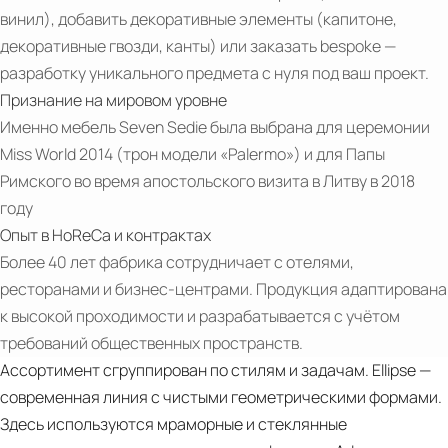
винил), добавить декоративные элементы (капитоне,
декоративные гвозди, канты) или заказать bespoke —
разработку уникального предмета с нуля под ваш проект.
Признание на мировом уровне
Именно мебель Seven Sedie была выбрана для церемонии
Miss World 2014 (трон модели «Palermo») и для Папы
Римского во время апостольского визита в Литву в 2018
году
Опыт в HoReCa и контрактах
Более 40 лет фабрика сотрудничает с отелями,
ресторанами и бизнес-центрами. Продукция адаптирована
к высокой проходимости и разрабатывается с учётом
PDF
требований общественных пространств.
Catalogue-
Ассортимент сгруппирован по стилям и задачам. Ellipse —
Coffee-
современная линия с чистыми геометрическими формами.
Tables-
Здесь используются мраморные и стеклянные
and-