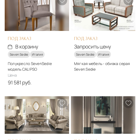
Подробнее
Подробнее
Запросить цену
Запросить цену
ПОД ЗАКАЗ
ПОД ЗАКАЗ
В корзину
Запросить цену
Seven Sedie
Италия
Seven Sedie
Италия
Полукресло SevenSedie
Мягкая мебель - обивка серая
модель CALIPSO
Seven Sedie
Цена
Стиль
91 581 руб.
классический
Стиль
Подробнее
классический
Запросить цену
Подробнее
В корзину