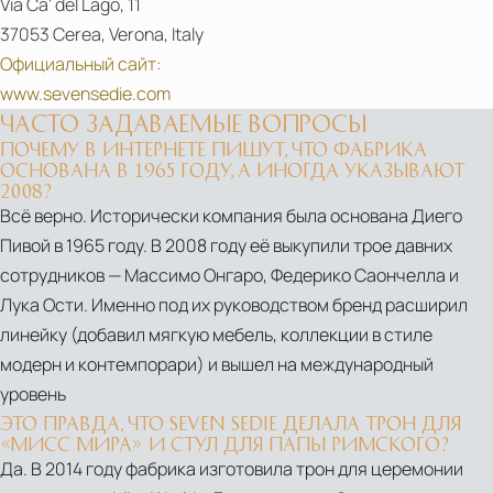
Via Ca' del Lago, 11
BAR-
37053 Cerea, Verona, Italy
COUNTER-
Официальный сайт:
STOOLS
www.sevensedie.com
ЧАСТО ЗАДАВАЕМЫЕ ВОПРОСЫ
ПОЧЕМУ В ИНТЕРНЕТЕ ПИШУТ, ЧТО ФАБРИКА
ОСНОВАНА В 1965 ГОДУ, А ИНОГДА УКАЗЫВАЮТ
2008?
Всё верно. Исторически компания была основана Диего
Пивой в 1965 году. В 2008 году её выкупили трое давних
сотрудников — Массимо Онгаро, Федерико Саончелла и
Лука Ости. Именно под их руководством бренд расширил
линейку (добавил мягкую мебель, коллекции в стиле
модерн и контемпорари) и вышел на международный
уровень
ЭТО ПРАВДА, ЧТО SEVEN SEDIE ДЕЛАЛА ТРОН ДЛЯ
«МИСС МИРА» И СТУЛ ДЛЯ ПАПЫ РИМСКОГО?
Да. В 2014 году фабрика изготовила трон для церемонии