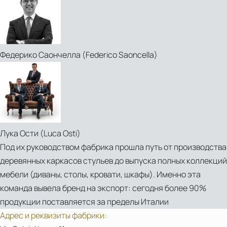
ELEGANCE
Stackable-
ОТ
Restaurant-
SEVEN
Chairs-
SEDIE
6
Sevensedie
Федерико Саончелла (Federico Saoncella)
ИЮЛЯ
2026
Лука Ости (Luca Osti)
Под их руководством фабрика прошла путь от производства
деревянных каркасов стульев до выпуска полных коллекций
мебели (диваны, столы, кровати, шкафы). Именно эта
команда вывела бренд на экспорт: сегодня более 90%
продукции поставляется за пределы Италии
Адрес и реквизиты фабрики:
PDF