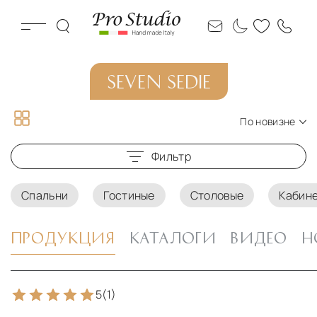
SEVEN SEDIE
По новизне
По новизне
Фильтр
По цене по возрастанию
По цене по убыванию
Спальни
Гостиные
Столовые
Кабин
ПРОДУКЦИЯ
КАТАЛОГИ
ВИДЕО
Н
5
(1)