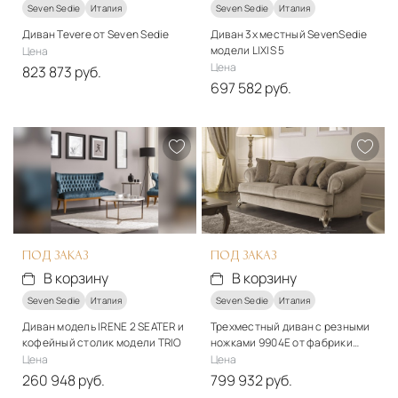
Seven Sedie
Италия
Seven Sedie
Италия
Диван Tevere от Seven Sedie
Диван 3х местный SevenSedie
модели LIXIS 5
Цена
Цена
823 873 руб.
697 582 руб.
Стиль
Стиль
классический
классический
Материалы
Материалы
Кожа
Ткань, дерево
Подробнее
Подробнее
В корзину
В корзину
ПОД ЗАКАЗ
ПОД ЗАКАЗ
В корзину
В корзину
Seven Sedie
Италия
Seven Sedie
Италия
Диван модель IRENE 2 SEATER и
Трехместный диван с резными
кофейный столик модели TRIO
ножками 9904E от фабрики
Seven sedie модель Butterfly
Цена
Цена
260 948 руб.
799 932 руб.