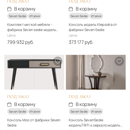
ПОД ЗАКАЗ
ПОД ЗАКАЗ
В корзину
В корзину
Seven Sedie
Италия
Seven Sedie
Италия
Комплект мягкой мебели -
Консоль модель Klepsidra от
фабрика Seven sedie модель
фабрики Seven Sedie
Butterfly
Цена
Цена
799 932 руб.
373 177 руб.
Стиль
Стиль
классический
арт-деко
Материалы
Материалы
Дерево, ткань
Дерево, металл
Подробнее
Подробнее
В корзину
В корзину
ПОД ЗАКАЗ
ПОД ЗАКАЗ
В корзину
В корзину
Seven Sedie
Италия
Seven Sedie
Италия
Консоль Moo от фабрики Seven
Консоль SevenSedie
Sedie
модельTRITI и зеркало модель