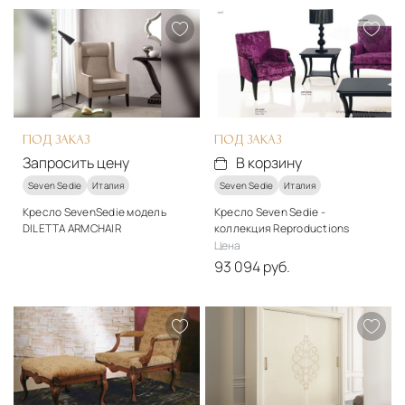
классический
классический
Материалы
Подробнее
Ткань, дерево
В корзину
Подробнее
В корзину
ПОД ЗАКАЗ
ПОД ЗАКАЗ
Запросить цену
В корзину
Seven Sedie
Италия
Seven Sedie
Италия
Кресло SevenSedie модель
Кресло Seven Sedie -
DILETTA ARMCHAIR
коллекция Reproductions
Стиль
Цена
классический
93 094 руб.
Стиль
Подробнее
классический
Запросить цену
Подробнее
В корзину