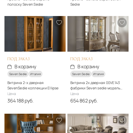
полоску Seven Sedie
Sedie
Стиль
Стиль
классический
классический
Подробнее
Подробнее
Запросить цену
Запросить цену
ПОД ЗАКАЗ
ПОД ЗАКАЗ
В корзину
В корзину
Seven Sedie
Италия
Seven Sedie
Италия
Витрина 2-х дверная
Витрина 2х дверная 00VE143
SevenSedie коллекции Ellipse
фабрики Seven sedie модель
Butterfly
Цена
Цена
364 188 руб.
654 862 руб.
Стиль
Стиль
классический
классический
Подробнее
Подробнее