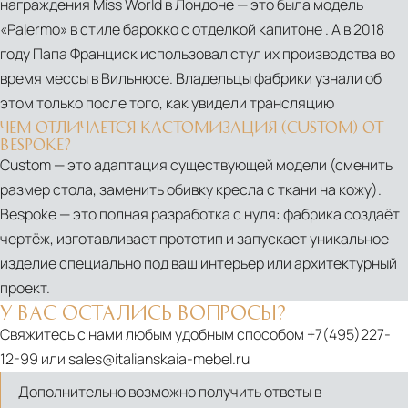
награждения Miss World в Лондоне — это была модель
«Palermo» в стиле барокко с отделкой капитоне . А в 2018
году Папа Франциск использовал стул их производства во
время мессы в Вильнюсе. Владельцы фабрики узнали об
этом только после того, как увидели трансляцию
ЧЕМ ОТЛИЧАЕТСЯ КАСТОМИЗАЦИЯ (CUSTOM) ОТ
BESPOKE?
Custom — это адаптация существующей модели (сменить
размер стола, заменить обивку кресла с ткани на кожу).
Bespoke — это полная разработка с нуля: фабрика создаёт
чертёж, изготавливает прототип и запускает уникальное
изделие специально под ваш интерьер или архитектурный
проект.
У ВАС ОСТАЛИСЬ ВОПРОСЫ?
Свяжитесь с нами любым удобным способом
+7(495)227-
12-99
или
sales@italianskaia-mebel.ru
Дополнительно возможно получить ответы в