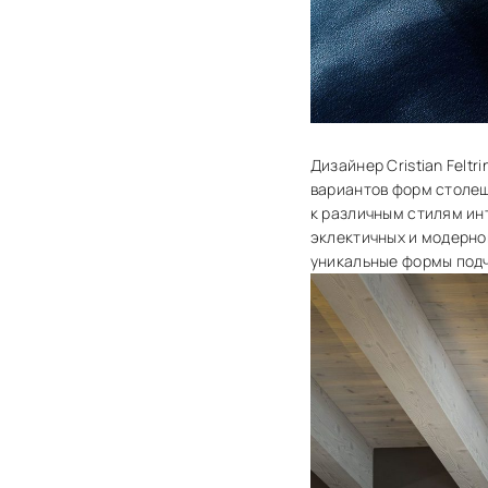
Дизайнер Cristian Felt
вариантов форм столеш
к различным стилям ин
эклектичных и модернов
уникальные формы под