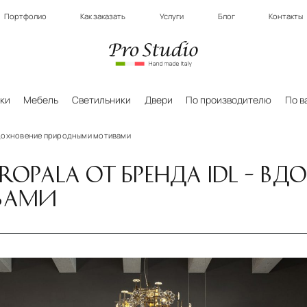
Портфолио
Как заказать
Услуги
Блог
Контакты
ки
Мебель
Светильники
Двери
По производителю
По в
 вдохновение природными мотивами
OPALA ОТ БРЕНДА IDL – ВД
ВАМИ