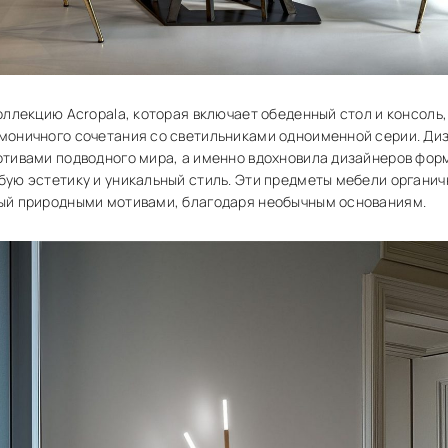
оллекцию Acropala, которая включает обеденный стол и консоль
моничного сочетания со светильниками одноименной серии. Диз
отивами подводного мира, а именно вдохновила дизайнеров форм
бую эстетику и уникальный стиль. Эти предметы мебели органи
ый природными мотивами, благодаря необычным основаниям.