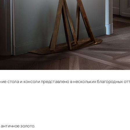
ие стола и консоли представлено в нескольких благородных отт
 античное золото.