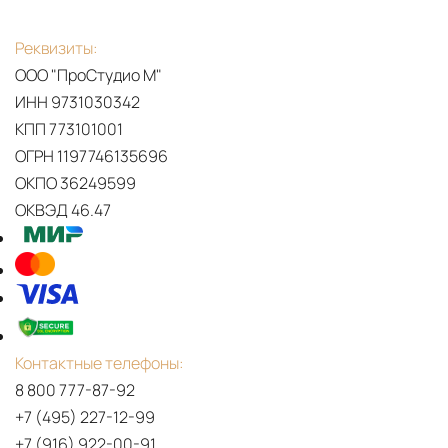
Реквизиты:
ООО "ПроСтудио М"
ИНН 9731030342
КПП 773101001
ОГРН 1197746135696
ОКПО 36249599
ОКВЭД 46.47
Контактные телефоны:
8 800 777-87-92
+7 (495) 227-12-99
+7 (916) 922-00-91