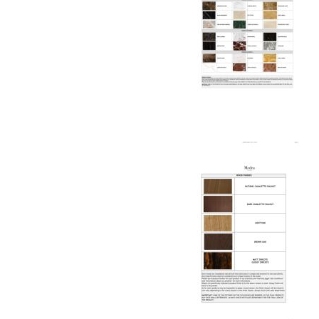
специального оборудования и техники
Подъём на этажи
— доставка мебели и
дверных блоков в квартиры и офисы с
использованием лифтов или монтажных
средств
Распаковка и расстановка
— специалисты
распаковывают товар и устанавливают его в
указанное место
Вывоз упаковочного материала
— полная
очистка помещения от тары и упаковки
Гарантийная проверка
— осмотр товара на
предмет повреждений и дефектов при
доставке
Сроки доставки
Стандартная доставка по