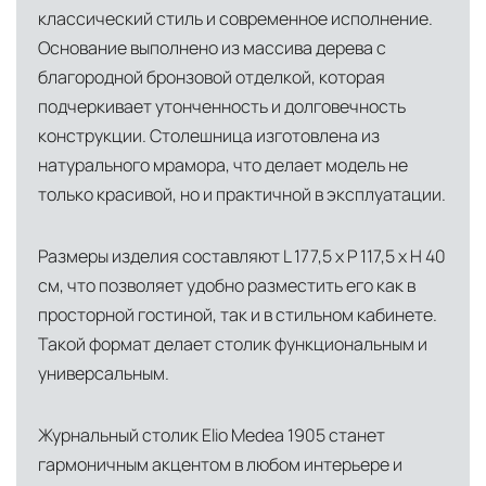
классический стиль и современное исполнение.
инфраструктуры позволяет сократить сроки
Основание выполнено из массива дерева с
доставки и обеспечить полный контроль над
благородной бронзовой отделкой, которая
сохранностью продукции.
подчеркивает утонченность и долговечность
Глобальная сеть распределительных
конструкции. Столешница изготовлена из
центров
натурального мрамора, что делает модель не
Помимо Москвы, мы располагаем
только красивой, но и практичной в эксплуатации.
логистическими узлами в ключевых
международных хабах:
Размеры изделия составляют L 177,5 x P 117,5 x H 40
см, что позволяет удобно разместить его как в
Дубай, ОАЭ
— региональный центр для
просторной гостиной, так и в стильном кабинете.
Ближнего Востока и Азии
Такой формат делает столик функциональным и
Кипр
— распределительная база для
универсальным.
Средиземноморского региона
Журнальный столик Elio Medea 1905 станет
Лондон, Великобритания
—
гармоничным акцентом в любом интерьере и
логистический хаб для европейского рынка