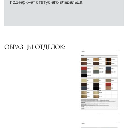
подчеркнет статус его владельца.
США
— центр доставки для
североамериканского сегмента
Другие страны Европы
— расширенная
сеть партнёрских складов
Условия доставки по Москве и Московской
ОБРАЗЦЫ ОТДЕЛОК:
области
Для клиентов Москвы и МО предусмотрены
следующие услуги:
Доставка до адреса
— транспортировка
товара от нашего склада непосредственно к
месту назначения с соблюдением сроков
Профессиональная выгрузка
—
квалифицированные грузчики
осуществляют разгрузку с применением