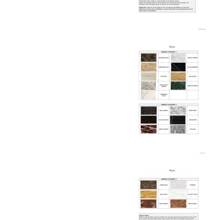
маршрута.
Страхование груза
Все международные
поставки застрахованы в соответствии с
международными стандартами. Клиенты могут
выбрать дополнительное страхование для
критичных партий товара.