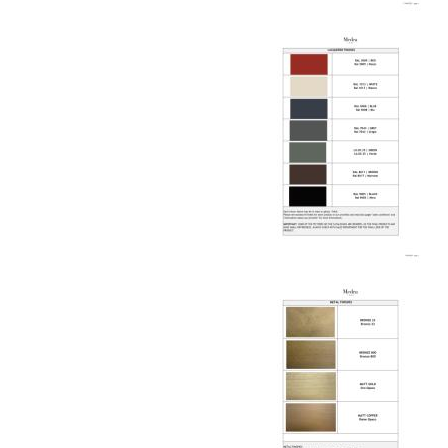
Москве осуществляется в течение 3-5 рабочих
дней. Для Московской области сроки зависят
от удалённости объекта и варьируются от 5 до
10 рабочих дней. Возможна срочная доставка
при наличии свободных логистических
ресурсов.
Управление логистикой и контроль
качества
Каждый заказ отслеживается в режиме
реального времени через систему GPS-
мониторинга. Наша команда логистических
специалистов с опытом работы в
международной доставке обеспечивает
полную сохранность груза, соблюдение
температурного режима и защиту от
механических повреждений на всех этапах