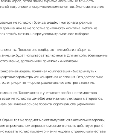
важны короб, петли, замки, скрытые механизмы и точность
ателей, патронов и электрических компонентов. Экономия на этих
зависит не только от бренда, а ещё от материала, режима
о дольше, чем те же полотна при ошибках монтажа. Мебель из
рок службы можно, но при условии грамотного выбора и
 элементы. После этого подбирают тип мебели, габариты,
мание, как будет использоваться комната. Для мягкой мебели важны
, открывание, эргономика и привязка к инженерии.
конкретная модель, понятная комплектация и быстрый путь к
андартные параметры или конкретная коллекция. Это даёт больше
; если приоритет — сроки, рациональнее смотреть наличие.
 помещения. Также часто не учитывают особенности монтажа
 изделия только по цене без анализа комплектации, материалов,
мать решение на основе проекта, образцов, спецификации и
. Один и тот же предмет может выпускаться в нескольких версиях,
ерям в премиальном и проектном сегменте часто действует расчёт
но назвать только после уточнения модели, отделки, количества и