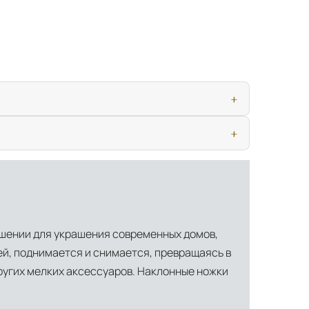
ью, дверными конструкциями и осветительными приборами. Это
иматических условиях. Наличие собственной инфраструктуры
ешении для украшения современных домов,
ей, поднимается и снимается, превращаясь в
ругих мелких аксессуаров. Наклонные ножки