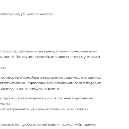
 пластик или ДСП низкого качества.
столовой, гардеробной, а также декоративный и функциональный
помещений. Для коммерческих объектов дополнительно учитывают
ацию.
и неоклассика, и спокойные универсальные решения для смешанных
четает несколько направлений, важно выдержать баланс по форме,
дельности, а в логике одного проекта.
отделки и репутация производителя. Это не всегда означает
рукцию.
 понятная документация, наличие коллекций и возможность
м определяют удобство использования и срок службы изделия.