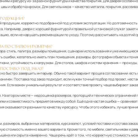
иям и ресурсу из-за разной фурнитуры и качества покрытия. Для дверей особенно 
 швы и обработка кромок. Для светильников — качество металла, покрытия, рассеив
.
ПРОДУКЦИИ?
ой продукции, корректно подобранной под условия эксплуатации. Но долговечность 
жа. Например, двери с хорошей фурнитурой и правильной установкой служат заметн
цию, если не нарушать рекомендации по уходу. Поэтому рассчитывать на долгий с
ЛА ПО СТИЛЮ И РАЗМЕРАМ?
ьера: стиль, палитра, размеры помещения, сценарии использования и уже имеющиеся
ать ошибки, желательно иметь план помещения, размеры, фотографии объекта и пони
ав ткани, устойчивость к нагрузкам. Для столов, шкафов и систем хранения — проходы
ПОСТАВКУ ПОД ЗАКАЗ?
ужно быстро завершить интерьер. Обычно такой вариант проще в согласовании: есть 
раничен. Поставка под заказ подходит, если нужен точный подбор под проект, нест
ния. Если важен уникальный результат и соответствие проекту, чаще выбирают заказ
. На втором месте — недооценка размеров, пропорций и технических ограничений
елки и совместимость предметов между собой. Ещё одна частая ошибка — сравнивать
ия оказываются разными по качеству и ресурсу. Чтобы этого избежать, лучше прини
, размеров, выбранных материалов, курса валют, условий поставки и состава заказа
ную стоимость именно вашего варианта. Кроме того, по мебели, светильникам и дв
вышена или скрыта намеренно. Чаще речь идёт о том, что корректную стоимость мож