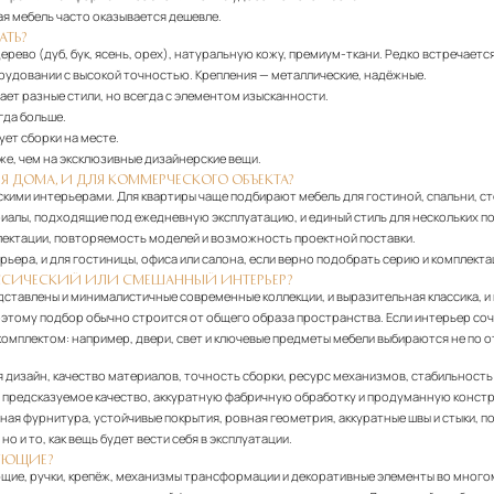
ая мебель часто оказывается дешевле.
АТЬ?
ево (дуб, бук, ясень, орех), натуральную кожу, премиум-ткани. Редко встречается
удовании с высокой точностью. Крепления — металлические, надёжные.
ает разные стили, но всегда с элементом изысканности.
гда больше.
ует сборки на месте.
же, чем на эксклюзивные дизайнерские вещи.
Я ДОМА, И ДЛЯ КОММЕРЧЕСКОГО ОБЪЕКТА?
ческими интерьерами. Для квартиры чаще подбирают мебель для гостиной, спальни, 
риалы, подходящие под ежедневную эксплуатацию, и единый стиль для нескольких 
лектации, повторяемость моделей и возможность проектной поставки.
рьера, и для гостиницы, офиса или салона, если верно подобрать серию и комплект
АССИЧЕСКИЙ ИЛИ СМЕШАННЫЙ ИНТЕРЬЕР?
едставлены и минималистичные современные коллекции, и выразительная классика, 
оэтому подбор обычно строится от общего образа пространства. Если интерьер со
омплектом: например, двери, свет и ключевые предметы мебели выбираются не по от
дизайн, качество материалов, точность сборки, ресурс механизмов, стабильность 
т предсказуемое качество, аккуратную фабричную обработку и продуманную конст
енная фурнитура, устойчивые покрытия, ровная геометрия, аккуратные швы и стыки,
 и то, как вещь будет вести себя в эксплуатации.
ТУЮЩИЕ?
ющие, ручки, крепёж, механизмы трансформации и декоративные элементы во много