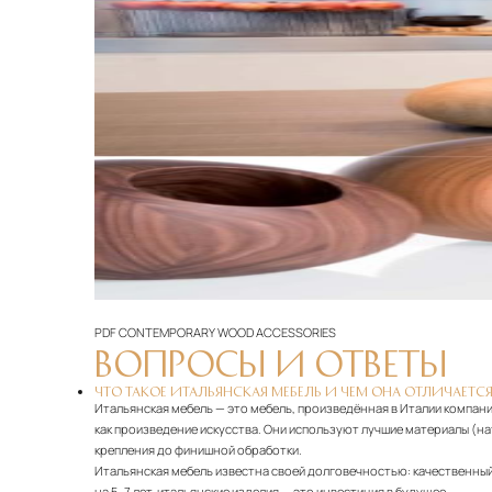
PDF
CONTEMPORARY WOOD ACCESSORIES
ВОПРОСЫ И ОТВЕТЫ
ЧТО ТАКОЕ ИТАЛЬЯНСКАЯ МЕБЕЛЬ И ЧЕМ ОНА ОТЛИЧАЕТСЯ
Итальянская мебель — это мебель, произведённая в Италии компани
как произведение искусства. Они используют лучшие материалы (н
крепления до финишной обработки.
Итальянская мебель известна своей долговечностью: качественный 
на 5–7 лет, итальянские изделия — это инвестиция в будущее.