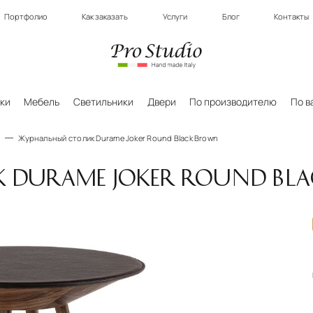
Портфолио
Как заказать
Услуги
Блог
Контакты
ки
Мебель
Светильники
Двери
По производителю
По в
Журнальный столик Durame Joker Round Black Brown
 DURAME JOKER ROUND BL