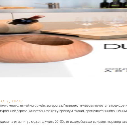
 ОТ ДРУГИХ?
ями с многолетней историей мастерства. Главное отличие заключается в подходе: 
атуральное дерево, качественную кожу, премиум-ткани), применяют инновационные
диван или гарнитур может служить 20–30 лет и даже больше, сохраняя первоначаль