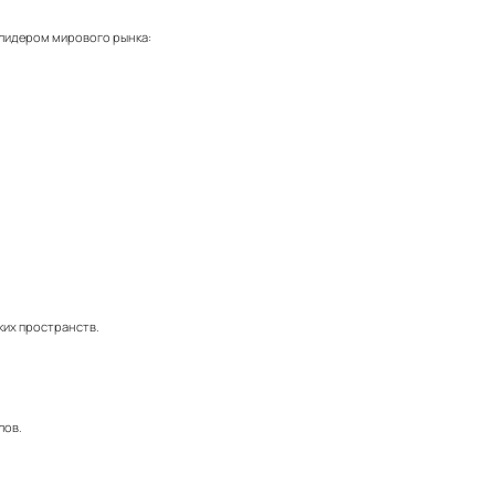
 лидером мирового рынка:
ких пространств.
лов.