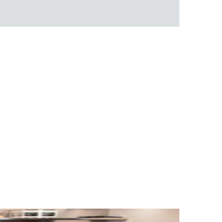
ти объекта и варьируются от 5 до 10 рабочих дней. Возможна
манда логистических специалистов с опытом работы в
 всех этапах маршрута.
льное страхование для критичных партий товара.