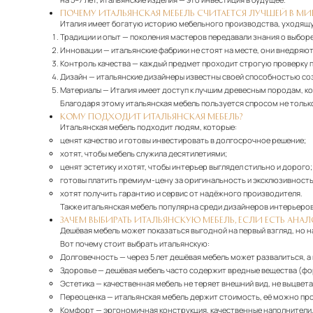
ПОЧЕМУ ИТАЛЬЯНСКАЯ МЕБЕЛЬ СЧИТАЕТСЯ ЛУЧШЕЙ В МИ
Италия имеет богатую историю мебельного производства, уходящу
Традиции и опыт
— поколения мастеров передавали знания о выборе
Инновации
— итальянские фабрики не стоят на месте, они внедряю
Контроль качества
— каждый предмет проходит строгую проверку п
Дизайн
— итальянские дизайнеры известны своей способностью со
Материалы
— Италия имеет доступ к лучшим древесным породам, ко
Благодаря этому итальянская мебель пользуется спросом не только 
КОМУ ПОДХОДИТ ИТАЛЬЯНСКАЯ МЕБЕЛЬ?
Итальянская мебель подходит людям, которые:
ценят качество и готовы инвестировать в долгосрочное решение;
хотят, чтобы мебель служила десятилетиями;
ценят эстетику и хотят, чтобы интерьер выглядел стильно и дорого;
готовы платить премиум-цену за оригинальность и эксклюзивность
хотят получить гарантию и сервис от надёжного производителя.
Также итальянская мебель популярна среди дизайнеров интерьеров
ЗАЧЕМ ВЫБИРАТЬ ИТАЛЬЯНСКУЮ МЕБЕЛЬ, ЕСЛИ ЕСТЬ АНА
Дешёвая мебель может показаться выгодной на первый взгляд, но н
Вот почему стоит выбрать итальянскую:
Долговечность
— через 5 лет дешёвая мебель может развалиться, а 
Здоровье
— дешёвая мебель часто содержит вредные вещества (фор
Эстетика
— качественная мебель не теряет внешний вид, не выцвет
Переоценка
— итальянская мебель держит стоимость, её можно про
Комфорт
— эргономичная конструкция, качественные наполнители, 