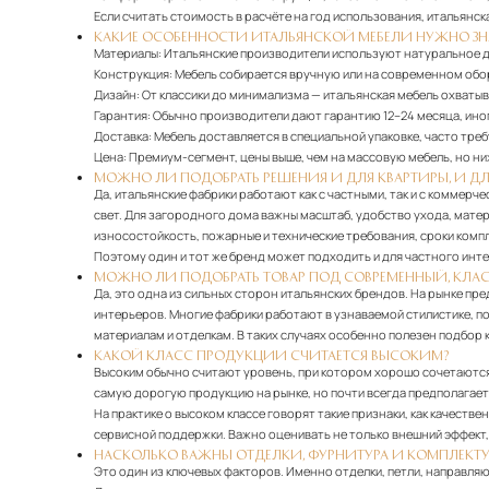
Если считать стоимость в расчёте на год использования, итальянск
КАКИЕ ОСОБЕННОСТИ ИТАЛЬЯНСКОЙ МЕБЕЛИ НУЖНО ЗН
Материалы:
Итальянские производители используют натуральное дер
Конструкция:
Мебель собирается вручную или на современном обор
Дизайн:
От классики до минимализма — итальянская мебель охватыв
Гарантия:
Обычно производители дают гарантию 12–24 месяца, ино
Доставка:
Мебель доставляется в специальной упаковке, часто треб
Цена:
Премиум-сегмент, цены выше, чем на массовую мебель, но ни
МОЖНО ЛИ ПОДОБРАТЬ РЕШЕНИЯ И ДЛЯ КВАРТИРЫ, И ДЛ
Да, итальянские фабрики работают как с частными, так и с коммер
свет. Для загородного дома важны масштаб, удобство ухода, мате
износостойкость, пожарные и технические требования, сроки комп
Поэтому один и тот же бренд может подходить и для частного инте
МОЖНО ЛИ ПОДОБРАТЬ ТОВАР ПОД СОВРЕМЕННЫЙ, КЛ
Да, это одна из сильных сторон итальянских брендов. На рынке пр
интерьеров. Многие фабрики работают в узнаваемой стилистике, п
материалам и отделкам. В таких случаях особенно полезен подбор к
КАКОЙ КЛАСС ПРОДУКЦИИ СЧИТАЕТСЯ ВЫСОКИМ?
Высоким обычно считают уровень, при котором хорошо сочетаются 
самую дорогую продукцию на рынке, но почти всегда предполагае
На практике о высоком классе говорят такие признаки, как качеств
сервисной поддержки. Важно оценивать не только внешний эффект, но
НАСКОЛЬКО ВАЖНЫ ОТДЕЛКИ, ФУРНИТУРА И КОМПЛЕК
Это один из ключевых факторов. Именно отделки, петли, направля