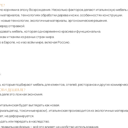
РЕ?
ю корнями в эпоху Возрождения. Несколько факторов делают итальянскую мебель
 материалов, технологиях обработки дерева и кожи, особенностях конструкции.
т новые технологии, экологичные материалы, эргономические решения.
еред отправкой.
здавать мебель, которая одновременно красива и функциональна.
жам и тканям из разных стран мира.
в Европе, но и во всём мире, включая Россию.
;
, которые подбирают мебель для клиентов, отелей, ресторанов и других коммерчес
ЛОГИ ДЕШЕВЛЕ?
а деле это ложная экономия.
итальянская будет выглядеть как новая.
мальдегид, токсичные краски), итальянская производится из экологичных материа
ает, не деформируется.
дать или передать в наследство.
правильная форма — всё это влияет на удобство использования.