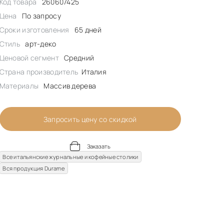
Код товара
260607425
Цена
По запросу
Сроки изготовления
65 дней
Стиль
арт-деко
Ценовой сегмент
Средний
Страна производитель
Италия
Материалы
Массив дерева
Запросить цену со скидкой
Заказать
Все итальянские журнальные и кофейные столики
Вся продукция Durame