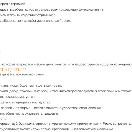
еред отправкой.
здавать мебель, которая одновременно красива и функциональна.
жам и тканям из разных стран мира.
в Европе, но и во всём мире, включая Россию.
;
, которые подбирают мебель для клиентов, отелей, ресторанов и других коммерчес
ЛОГИ ДЕШЕВЛЕ?
а деле это ложная экономия.
итальянская будет выглядеть как новая.
мальдегид, токсичные краски), итальянская производится из экологичных материа
ает, не деформируется.
дать или передать в наследство.
правильная форма — всё это влияет на удобство использования.
ая мебель часто оказывается дешевле.
АТЬ?
ево (дуб, бук, ясень, орех), натуральную кожу, премиум-ткани. Редко встречается
удовании с высокой точностью. Крепления — металлические, надёжные.