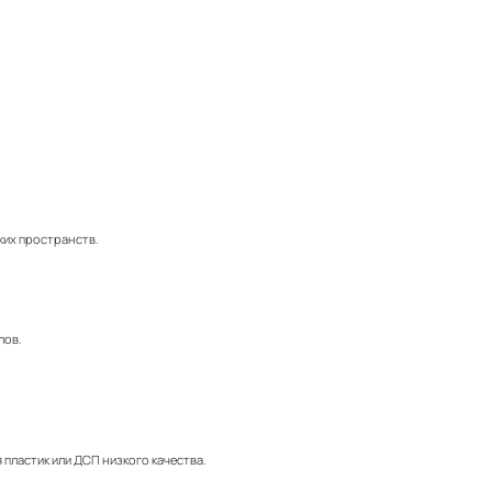
ких пространств.
лов.
 пластик или ДСП низкого качества.