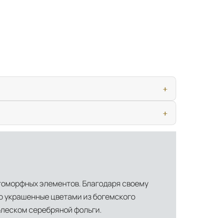
ью, дверными конструкциями и осветительными приборами. Это
иматических условиях. Наличие собственной инфраструктуры
итоморфных элементов. Благодаря своему
о украшенные цветами из богемского
блеском серебряной фольги.