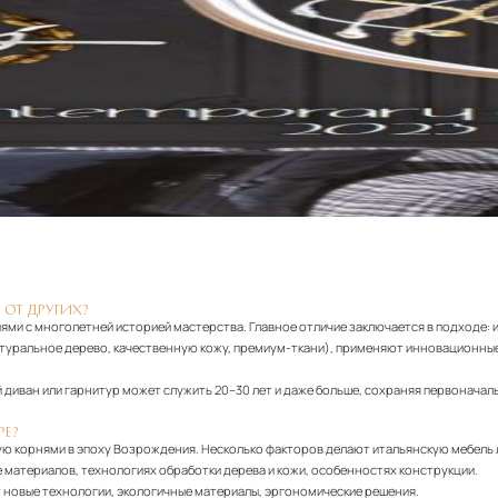
 ОТ ДРУГИХ?
ями с многолетней историей мастерства. Главное отличие заключается в подходе: 
атуральное дерево, качественную кожу, премиум-ткани), применяют инновационные
диван или гарнитур может служить 20–30 лет и даже больше, сохраняя первоначаль
РЕ?
ю корнями в эпоху Возрождения. Несколько факторов делают итальянскую мебель
 материалов, технологиях обработки дерева и кожи, особенностях конструкции.
т новые технологии, экологичные материалы, эргономические решения.