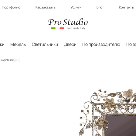
Портфолио
Как заказать
Услуги
Блог
Контакты
ки
Мебель
Светильники
Двери
По производителю
По в
Mechini S-15