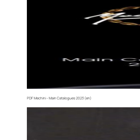
Страхование груза
Все международные поставки застрахованы 
PDF
Mechini - Main Catalogues 2023 (en)‎