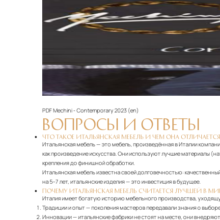
PDF
Mechini - Contemporary 2023 (en)‎
ВОПРОСЫ И ОТВЕТЫ
ЧТО ТАКОЕ ИТАЛЬЯНСКАЯ МЕБЕЛЬ И ЧЕМ ОНА ОТЛИЧАЕТСЯ
Итальянская мебель — это мебель, произведённая в Италии компани
как произведение искусства. Они используют лучшие материалы (н
крепления до финишной обработки.
Итальянская мебель известна своей долговечностью: качественный 
на 5–7 лет, итальянские изделия — это инвестиция в будущее.
ПОЧЕМУ ИТАЛЬЯНСКАЯ МЕБЕЛЬ СЧИТАЕТСЯ ЛУЧШЕЙ В МИ
Италия имеет богатую историю мебельного производства, уходящу
Традиции и опыт
— поколения мастеров передавали знания о выборе
Инновации
— итальянские фабрики не стоят на месте, они внедряю