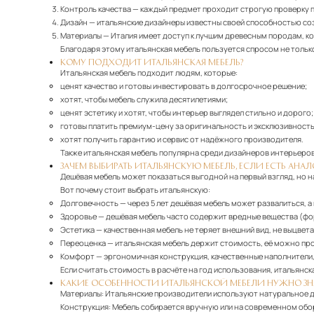
Контроль качества
— каждый предмет проходит строгую проверку п
Дизайн
— итальянские дизайнеры известны своей способностью со
Материалы
— Италия имеет доступ к лучшим древесным породам, ко
Благодаря этому итальянская мебель пользуется спросом не только 
КОМУ ПОДХОДИТ ИТАЛЬЯНСКАЯ МЕБЕЛЬ?
Итальянская мебель подходит людям, которые:
ценят качество и готовы инвестировать в долгосрочное решение;
хотят, чтобы мебель служила десятилетиями;
ценят эстетику и хотят, чтобы интерьер выглядел стильно и дорого;
готовы платить премиум-цену за оригинальность и эксклюзивность
хотят получить гарантию и сервис от надёжного производителя.
Также итальянская мебель популярна среди дизайнеров интерьеров
ЗАЧЕМ ВЫБИРАТЬ ИТАЛЬЯНСКУЮ МЕБЕЛЬ, ЕСЛИ ЕСТЬ АНА
Дешёвая мебель может показаться выгодной на первый взгляд, но н
Вот почему стоит выбрать итальянскую:
Долговечность
— через 5 лет дешёвая мебель может развалиться, а 
Здоровье
— дешёвая мебель часто содержит вредные вещества (фор
Эстетика
— качественная мебель не теряет внешний вид, не выцвет
Переоценка
— итальянская мебель держит стоимость, её можно про
Комфорт
— эргономичная конструкция, качественные наполнители, 
Если считать стоимость в расчёте на год использования, итальянск
КАКИЕ ОСОБЕННОСТИ ИТАЛЬЯНСКОЙ МЕБЕЛИ НУЖНО ЗН
Материалы:
Итальянские производители используют натуральное дер
Конструкция:
Мебель собирается вручную или на современном обор