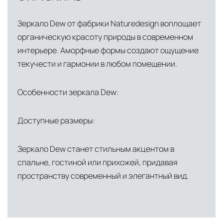
доставки и обеспечить полный контроль над
сохранностью продукции.
Зеркало Dew от фабрики Naturedesign воплощает
органическую красоту природы в современном
Глобальная сеть распределительных
интерьере. Аморфные формы создают ощущение
центров
текучести и гармонии в любом помещении.
Помимо Москвы, мы располагаем
логистическими узлами в ключевых
Особенности зеркала Dew:
международных хабах:
Доступные размеры:
Дубай, ОАЭ
— региональный центр для
Ближнего Востока и Азии
Зеркало Dew станет стильным акцентом в
Кипр
— распределительная база для
спальне, гостиной или прихожей, придавая
Средиземноморского региона
пространству современный и элегантный вид.
Лондон, Великобритания
—
логистический хаб для европейского рынка
США
— центр доставки для