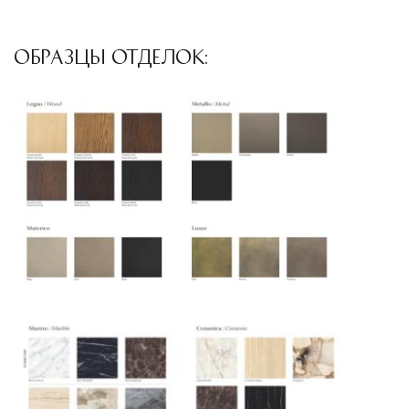
североамериканского сегмента
Другие страны Европы
— расширенная
ОБРАЗЦЫ ОТДЕЛОК:
сеть партнёрских складов
Условия доставки по Москве и Московской
области
Для клиентов Москвы и МО предусмотрены
следующие услуги:
Доставка до адреса
— транспортировка
товара от нашего склада непосредственно к
месту назначения с соблюдением сроков
Профессиональная выгрузка
—
квалифицированные грузчики
осуществляют разгрузку с применением
специального оборудования и техники