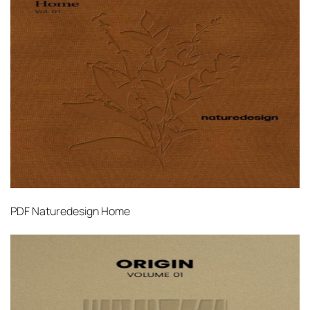
Страхование груза
Все международные
поставки застрахованы в соответствии с
международными стандартами. Клиенты могут
выбрать дополнительное страхование для
критичных партий товара.
PDF
Naturedesign Home