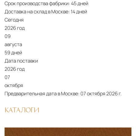
Срок производства фабрики:
45 дней
дней. Для Московской области сроки зависят
Доставка на склад в Москве:
14 дней
от удалённости объекта и варьируются от 5 до
Сегодня
10 рабочих дней. Возможна срочная доставка
2026 год
при наличии свободных логистических
09
ресурсов.
августа
Управление логистикой и контроль
59 дней
качества
Дата поставки
Каждый заказ отслеживается в режиме
2026 год
реального времени через систему GPS-
07
мониторинга. Наша команда логистических
октября
специалистов с опытом работы в
Предварительная дата в Москве:
07 октября 2026 г.
международной доставке обеспечивает
полную сохранность груза, соблюдение
КАТАЛОГИ
температурного режима и защиту от
механических повреждений на всех этапах
маршрута.