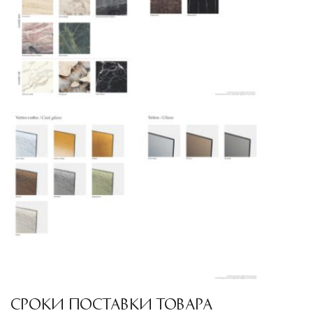
Подъём на этажи
— доставка мебели и
дверных блоков в квартиры и офисы с
использованием лифтов или монтажных
средств
Распаковка и расстановка
— специалисты
распаковывают товар и устанавливают его в
указанное место
Вывоз упаковочного материала
— полная
очистка помещения от тары и упаковки
Гарантийная проверка
— осмотр товара на
предмет повреждений и дефектов при
доставке
Сроки доставки
Стандартная доставка по
СРОКИ ПОСТАВКИ ТОВАРА
Москве осуществляется в течение 3-5 рабочих