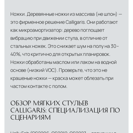
международными стандартами. Клиенты могут
Ножки. Деревянные ножки из массива (не шпон) —
выбрать дополнительное страхование для
это фирменное решение Calligaris. Они работают
критичных партий товара.
как микроамортизатор: дерево поглощает
вибрацию при движении стула, в отличие от
стальных ножек. Это снижает шум на полу на 30–
40%, что критично для открытых планировок.
Ножки обработаны маслом или лаком на водной
основе (низкий VOC). Проверьте, что это не
крашеные ножки — краска может облезать при
частом контакте с полом.
ОБЗОР МЯГКИХ СТУЛЬЕВ
CALLIGARIS: СПЕЦИАЛИЗАЦИЯ ПО
СЦЕНАРИЯМ