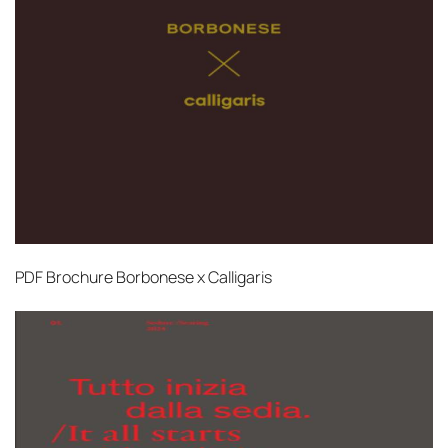
PDF
Brochure Borbonese x Calligaris