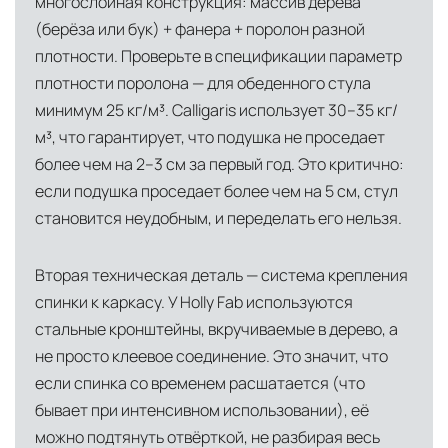
многослойная конструкция: массив дерева
сеть партнёрских складов
(берёза или бук) + фанера + поролон разной
плотности. Проверьте в спецификации параметр
Условия доставки по Москве и Московской
плотности поролона — для обеденного стула
области
минимум 25 кг/м³. Calligaris использует 30–35 кг/
Для клиентов Москвы и МО предусмотрены
м³, что гарантирует, что подушка не проседает
следующие услуги:
более чем на 2–3 см за первый год. Это критично:
Доставка до адреса
— транспортировка
если подушка проседает более чем на 5 см, стул
товара от нашего склада непосредственно к
становится неудобным, и переделать его нельзя.
месту назначения с соблюдением сроков
Вторая техническая деталь — система крепления
Профессиональная выгрузка
—
спинки к каркасу. У Holly Fab используются
квалифицированные грузчики
стальные кронштейны, вкручиваемые в дерево, а
осуществляют разгрузку с применением
не просто клеевое соединение. Это значит, что
специального оборудования и техники
если спинка со временем расшатается (что
Подъём на этажи
— доставка мебели и
бывает при интенсивном использовании), её
дверных блоков в квартиры и офисы с
можно подтянуть отвёрткой, не разбирая весь