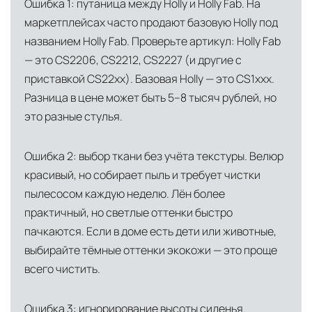
Ошибка 1: путаница между Holly и Holly Fab. На
маркетплейсах часто продают базовую Holly под
названием Holly Fab. Проверьте артикул: Holly Fab
— это CS2206, CS2212, CS2227 (и другие с
приставкой CS22xx). Базовая Holly — это CS1xxx.
Разница в цене может быть 5–8 тысяч рублей, но
это разные стулья.
Ошибка 2: выбор ткани без учёта текстуры. Велюр
красивый, но собирает пыль и требует чистки
пылесосом каждую неделю. Лён более
практичный, но светлые оттенки быстро
пачкаются. Если в доме есть дети или животные,
выбирайте тёмные оттенки экокожи — это проще
всего чистить.
Ошибка 3: игнорирование высоты сиденья.