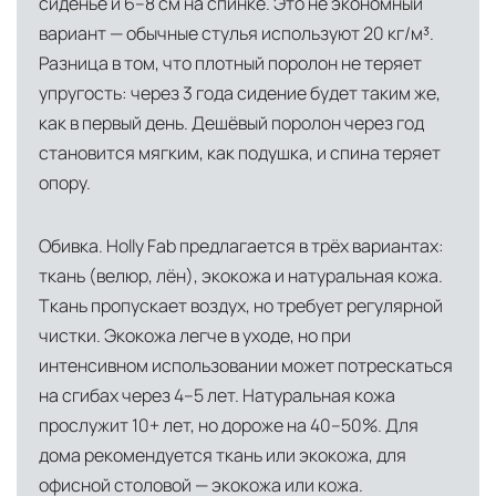
сиденье и 6–8 см на спинке. Это не экономный
при наличии свободных логистических
вариант — обычные стулья используют 20 кг/м³.
ресурсов.
Разница в том, что плотный поролон не теряет
упругость: через 3 года сидение будет таким же,
Управление логистикой и контроль
как в первый день. Дешёвый поролон через год
качества
становится мягким, как подушка, и спина теряет
Каждый заказ отслеживается в режиме
опору.
реального времени через систему GPS-
мониторинга. Наша команда логистических
Обивка. Holly Fab предлагается в трёх вариантах:
специалистов с опытом работы в
ткань (велюр, лён), экокожа и натуральная кожа.
международной доставке обеспечивает
Ткань пропускает воздух, но требует регулярной
полную сохранность груза, соблюдение
чистки. Экокожа легче в уходе, но при
температурного режима и защиту от
интенсивном использовании может потрескаться
механических повреждений на всех этапах
на сгибах через 4–5 лет. Натуральная кожа
маршрута.
прослужит 10+ лет, но дороже на 40–50%. Для
дома рекомендуется ткань или экокожа, для
Страхование груза
Все международные
офисной столовой — экокожа или кожа.
поставки застрахованы в соответствии с