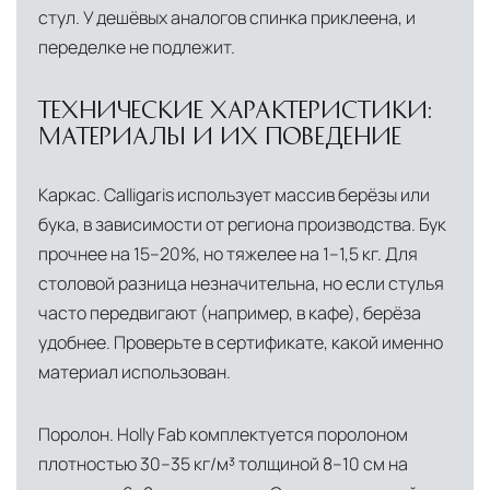
использованием лифтов или монтажных
стул. У дешёвых аналогов спинка приклеена, и
средств
переделке не подлежит.
Распаковка и расстановка
— специалисты
ТЕХНИЧЕСКИЕ ХАРАКТЕРИСТИКИ:
распаковывают товар и устанавливают его в
МАТЕРИАЛЫ И ИХ ПОВЕДЕНИЕ
указанное место
Вывоз упаковочного материала
— полная
Каркас. Calligaris использует массив берёзы или
очистка помещения от тары и упаковки
бука, в зависимости от региона производства. Бук
Гарантийная проверка
— осмотр товара на
прочнее на 15–20%, но тяжелее на 1–1,5 кг. Для
предмет повреждений и дефектов при
столовой разница незначительна, но если стулья
доставке
часто передвигают (например, в кафе), берёза
удобнее. Проверьте в сертификате, какой именно
Сроки доставки
Стандартная доставка по
материал использован.
Москве осуществляется в течение 3-5 рабочих
дней. Для Московской области сроки зависят
Поролон. Holly Fab комплектуется поролоном
от удалённости объекта и варьируются от 5 до
плотностью 30–35 кг/м³ толщиной 8–10 см на
10 рабочих дней. Возможна срочная доставка