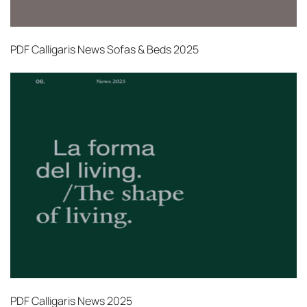
PDF
Calligaris News Sofas & Beds 2025
PDF
Calligaris News 2025