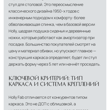
стул для столовой. Это переосмысление
Глобальная сеть распределительных
центров
классического дизайна 1950-х годов с
Помимо Москвы, мы располагаем
инженерным подходом к комфорту: более
логистическими узлами в ключевых
обволакивающая спинка, чем в базовой версии
международных хабах:
Holly, щедрая подушка сиденья и деревянные
ножки, которые работают как амортизатор при
Дубай, ОАЭ
— региональный центр для
посадке. Большинство покупателей смотрят на
Ближнего Востока и Азии
цену и материал обивки, но упускают главное —
конструкция каркаса определяет, будет ли стул
Кипр
— распределительная база для
держать форму через 5 лет или начнёт проседать.
Средиземноморского региона
Лондон, Великобритания
—
КЛЮЧЕВОЙ КРИТЕРИЙ: ТИП
логистический хаб для европейского рынка
КАРКАСА И СИСТЕМА КРЕПЛЕНИЙ
США
— центр доставки для
Holly Fab отличается от конкурентов типом
североамериканского сегмента
каркаса. Это не ДСП с облицовкой, а
Другие страны Европы
— расширенная