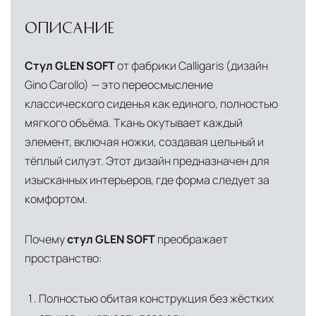
физических и юридических лиц
Прямая доставка из Европы
Наша компания
ОПИСАНИЕ
Дистанционная оплата по QR-коду через
владеет собственной логистической базой в
мобильное приложение банка
Италии, откуда осуществляется прямое
Стул GLEN SOFT
от фабрики Calligaris (дизайн
снабжение мебелью, дверными конструкциями
Индивидуальные условия для крупных
Gino Carollo) — это переосмысление
и осветительными приборами. Это позволяет
проектов, включая оплату по банковской
классического сиденья как единого, полностью
нам гарантировать качество товара на всех
гарантии
мягкого объёма. Ткань окутывает каждый
этапах транспортировки и исключить
элемент, включая ножки, создавая цельный и
посредников.
тёплый силуэт. Этот дизайн предназначен для
изысканных интерьеров, где форма следует за
Собственные складские комплексы
Мы
комфортом.
располагаем принадлежащими нам
складскими объектами в Москве, где хранятся
Почему
стул GLEN SOFT
преображает
товары в надлежащих климатических
пространство:
условиях. Наличие собственной
инфраструктуры позволяет сократить сроки
Полностью обитая конструкция без жёстких
доставки и обеспечить полный контроль над