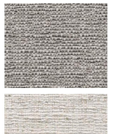
дверных блоков в квартиры и офисы с
использованием лифтов или монтажных
средств
Распаковка и расстановка
— специалисты
распаковывают товар и устанавливают его в
указанное место
Вывоз упаковочного материала
— полная
очистка помещения от тары и упаковки
Гарантийная проверка
— осмотр товара на
предмет повреждений и дефектов при
доставке
Сроки доставки
Стандартная доставка по
Москве осуществляется в течение 3-5 рабочих
дней. Для Московской области сроки зависят