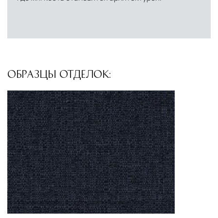
Другие страны Европы
— расширенная
сеть партнёрских складов
Условия доставки по Москве и Московской
области
Для клиентов Москвы и МО предусмотрены
ОБРАЗЦЫ ОТДЕЛОК:
следующие услуги:
Доставка до адреса
— транспортировка
товара от нашего склада непосредственно к
месту назначения с соблюдением сроков
Профессиональная выгрузка
—
квалифицированные грузчики
осуществляют разгрузку с применением
специального оборудования и техники
Подъём на этажи
— доставка мебели и