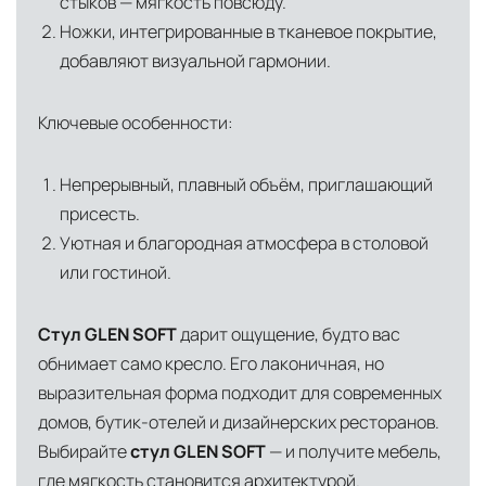
стыков — мягкость повсюду.
сохранностью продукции.
Ножки, интегрированные в тканевое покрытие,
добавляют визуальной гармонии.
Глобальная сеть распределительных
центров
Помимо Москвы, мы располагаем
Ключевые особенности:
логистическими узлами в ключевых
международных хабах:
Непрерывный, плавный объём, приглашающий
присесть.
Дубай, ОАЭ
— региональный центр для
Уютная и благородная атмосфера в столовой
Ближнего Востока и Азии
или гостиной.
Кипр
— распределительная база для
Средиземноморского региона
Стул GLEN SOFT
дарит ощущение, будто вас
обнимает само кресло. Его лаконичная, но
Лондон, Великобритания
—
выразительная форма подходит для современных
логистический хаб для европейского рынка
домов, бутик-отелей и дизайнерских ресторанов.
США
— центр доставки для
Выбирайте
стул GLEN SOFT
— и получите мебель,
североамериканского сегмента
где мягкость становится архитектурой.