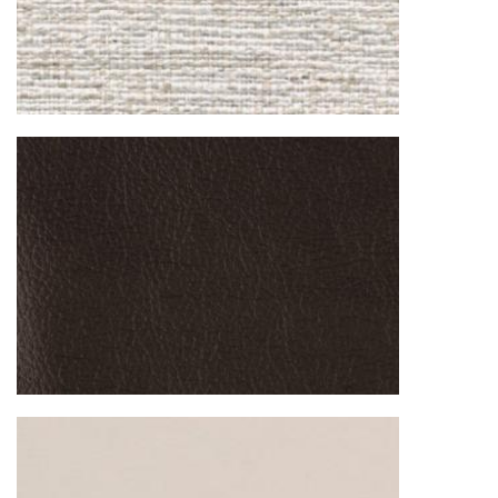
от удалённости объекта и варьируются от 5 до
10 рабочих дней. Возможна срочная доставка
при наличии свободных логистических
ресурсов.
Управление логистикой и контроль
качества
Каждый заказ отслеживается в режиме
реального времени через систему GPS-
мониторинга. Наша команда логистических
специалистов с опытом работы в
международной доставке обеспечивает
полную сохранность груза, соблюдение
температурного режима и защиту от
механических повреждений на всех этапах
маршрута.