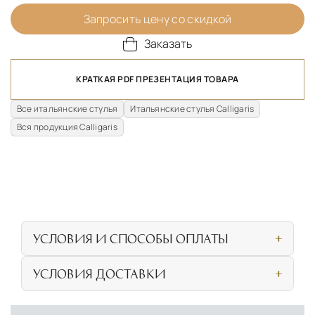
Запросить цену со скидкой
Заказать
КРАТКАЯ PDF ПРЕЗЕНТАЦИЯ ТОВАРА
Все итальянские стулья
Итальянские стулья Calligaris
Вся продукция Calligaris
УСЛОВИЯ И СПОСОБЫ ОПЛАТЫ
Наличными или банковской картой при
УСЛОВИЯ ДОСТАВКИ
личном посещении нашего салона
СОБСТВЕННАЯ ЛОГИСТИЧЕСКАЯ СЕТЬ И
Безналичная оплата по счёту для
УСЛОВИЯ ДОСТАВКИ