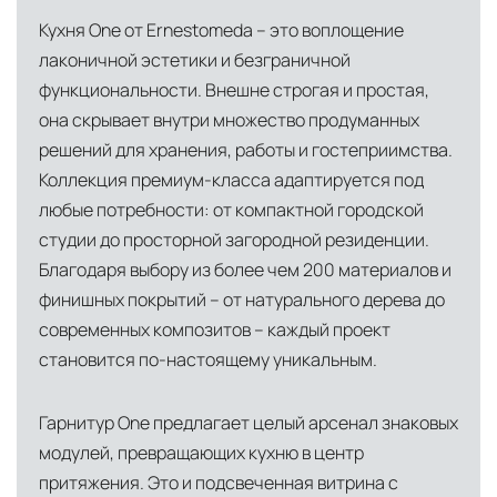
мобильное приложение банка
Италии, откуда осуществляется прямое
Кухня One от Ernestomeda – это воплощение
снабжение мебелью, дверными конструкциями
Индивидуальные условия для крупных
лаконичной эстетики и безграничной
и осветительными приборами. Это позволяет
проектов, включая оплату по банковской
функциональности. Внешне строгая и простая,
нам гарантировать качество товара на всех
гарантии
она скрывает внутри множество продуманных
этапах транспортировки и исключить
решений для хранения, работы и гостеприимства.
посредников.
Коллекция премиум-класса адаптируется под
любые потребности: от компактной городской
Собственные складские комплексы
Мы
студии до просторной загородной резиденции.
располагаем принадлежащими нам
Благодаря выбору из более чем 200 материалов и
складскими объектами в Москве, где хранятся
финишных покрытий – от натурального дерева до
товары в надлежащих климатических
современных композитов – каждый проект
условиях. Наличие собственной
становится по-настоящему уникальным.
инфраструктуры позволяет сократить сроки
доставки и обеспечить полный контроль над
Гарнитур One предлагает целый арсенал знаковых
сохранностью продукции.
модулей, превращающих кухню в центр
притяжения. Это и подсвеченная витрина с
Глобальная сеть распределительных