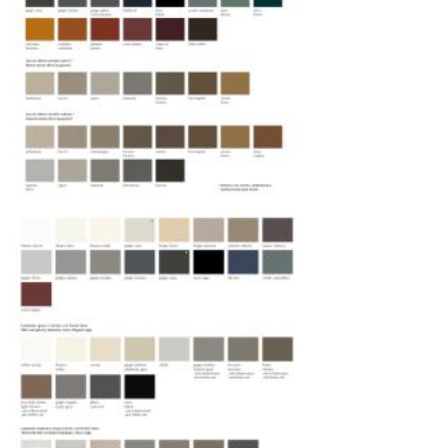
средств
Распаковка и расстановка
— специалисты
распаковывают товар и устанавливают его в
указанное место
Вывоз упаковочного материала
— полная
очистка помещения от тары и упаковки
Гарантийная проверка
— осмотр товара на
предмет повреждений и дефектов при
доставке
Сроки доставки
Стандартная доставка по
Москве осуществляется в течение 3-5 рабочих
дней. Для Московской области сроки зависят
от удалённости объекта и варьируются от 5 до
10 рабочих дней. Возможна срочная доставка
при наличии свободных логистических