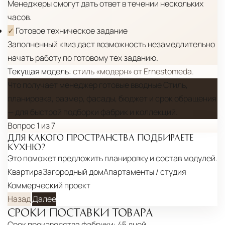
Менеджеры смогут дать ответ в течении нескольких
часов.
✓
Готовое техническое задание
Заполненный квиз даст возможность незамедлительно
начать работу по готовому тех заданию.
Текущая модель:
стиль «модерн» от Ernestomeda.
Что получает менеджер
готовые вводные
Стиль,
планировка, размер, фасады, бюджет и срок обращения
— для быстрой подборки фабрик и коллекций.
Вопрос 1 из 7
ДЛЯ КАКОГО ПРОСТРАНСТВА ПОДБИРАЕТЕ
КУХНЮ?
Это поможет предложить планировку и состав модулей.
Квартира
Загородный дом
Апартаменты / студия
Коммерческий проект
Назад
Далее
СРОКИ ПОСТАВКИ ТОВАРА
Срок производства фабрики:
45 дней