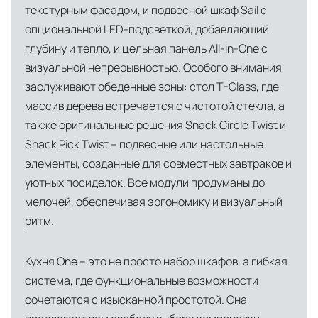
центров
текстурным фасадом, и подвесной шкаф Sail с
опциональной LED-подсветкой, добавляющий
Помимо Москвы, мы располагаем
глубину и тепло, и цельная панель All-in-One с
логистическими узлами в ключевых
визуальной непрерывностью. Особого внимания
международных хабах:
заслуживают обеденные зоны: стол T-Glass, где
Дубай, ОАЭ
— региональный центр для
массив дерева встречается с чистотой стекла, а
Ближнего Востока и Азии
также оригинальные решения Snack Circle Twist и
Snack Pick Twist – подвесные или настольные
Кипр
— распределительная база для
элементы, созданные для совместных завтраков и
Средиземноморского региона
уютных посиделок. Все модули продуманы до
Лондон, Великобритания
—
мелочей, обеспечивая эргономику и визуальный
логистический хаб для европейского рынка
ритм.
США
— центр доставки для
Кухня One – это не просто набор шкафов, а гибкая
североамериканского сегмента
система, где функциональные возможности
Другие страны Европы
— расширенная
сочетаются с изысканной простотой. Она
сеть партнёрских складов