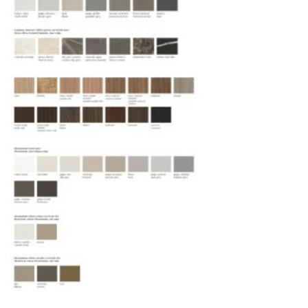
ресурсов.
Управление логистикой и контроль
качества
Каждый заказ отслеживается в режиме
реального времени через систему GPS-
мониторинга. Наша команда логистических
специалистов с опытом работы в
международной доставке обеспечивает
полную сохранность груза, соблюдение
температурного режима и защиту от
механических повреждений на всех этапах
маршрута.
Страхование груза
Все международные
поставки застрахованы в соответствии с
международными стандартами. Клиенты могут