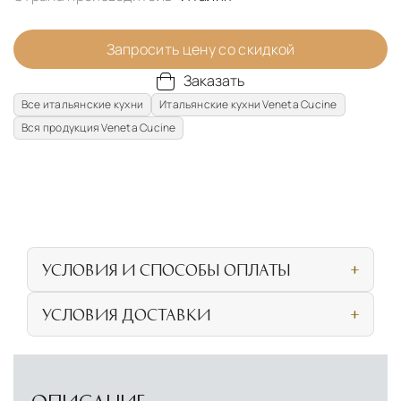
Запросить цену со скидкой
Заказать
Все итальянские кухни
Итальянские кухни Veneta Cucine
Вся продукция Veneta Cucine
УСЛОВИЯ И СПОСОБЫ ОПЛАТЫ
Наличными или банковской картой при
УСЛОВИЯ ДОСТАВКИ
личном посещении нашего салона
СОБСТВЕННАЯ ЛОГИСТИЧЕСКАЯ СЕТЬ И
Безналичная оплата по счёту для
УСЛОВИЯ ДОСТАВКИ
физических и юридических лиц
Прямая доставка из Европы
Наша компания