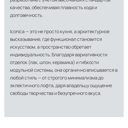
сеть партнёрских складов
качества, обеспечивая плавность хода и
долговечность.
Условия доставки по Москве и Московской
области
Iconica — это не просто кухня, а архитектурное
Для клиентов Москвы и МО предусмотрены
высказывание, где функционал становится
следующие услуги:
искусством, а пространство обретает
Доставка до адреса
— транспортировка
индивидуальность. Благодаря вариативности
товара от нашего склада непосредственно к
отделок (лак, шпон, керамика) и гибкости
месту назначения с соблюдением сроков
модульной системы, она органично вписывается в
любой стиль — от строгого минимализма до
Профессиональная выгрузка
—
эклектичного лофта, даря владельцу ощущение
квалифицированные грузчики
свободы творчества и безупречного вкуса.
осуществляют разгрузку с применением
специального оборудования и техники
Подъём на этажи
— доставка мебели и
дверных блоков в квартиры и офисы с