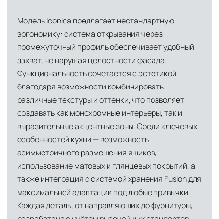
Глобальная сеть распределительных
центров
Модель Iconica предлагает нестандартную
эргономику: система открывания через
Помимо Москвы, мы располагаем
промежуточный профиль обеспечивает удобный
логистическими узлами в ключевых
захват, не нарушая целостности фасада.
международных хабах:
Функциональность сочетается с эстетикой
Дубай, ОАЭ
— региональный центр для
благодаря возможности комбинировать
Ближнего Востока и Азии
различные текстуры и оттенки, что позволяет
создавать как монохромные интерьеры, так и
Кипр
— распределительная база для
выразительные акцентные зоны. Среди ключевых
Средиземноморского региона
особенностей кухни — возможность
Лондон, Великобритания
—
асимметричного размещения ящиков,
логистический хаб для европейского рынка
использование матовых и глянцевых покрытий, а
также интеграция с системой хранения Fusion для
США
— центр доставки для
максимальной адаптации под любые привычки.
североамериканского сегмента
Каждая деталь, от направляющих до фурнитуры,
Другие страны Европы
— расширенная
разработана с учётом высочайших стандартов