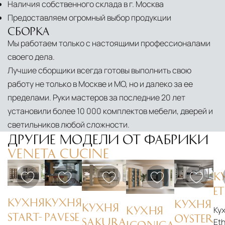
Наличия собственного склада в г. Москва
Предоставляем огромный выбор продукции
СБОРКА
Мы работаем только с настоящими профессионалами
своего дела.
Лучшие сборщики всегда готовы выполнить свою
работу не только в Москве и МО, но и далеко за ее
пределами. Руки мастеров за последние 20 лет
установили более 10 000 комплектов мебели, дверей и
светильников любой сложности.
ДРУГИЕ МОДЕЛИ ОТ ФАБРИКИ
VENETA CUCINE
К
E
КУХНЯ
КУХНЯ
КУХНЯ
КУХНЯ
Ку
КУХНЯ
START-
PAVESE
OYSTER
Eth
SAKURA
ICONICA