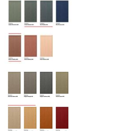
при наличии свободных логистических
ресурсов.
Управление логистикой и контроль
качества
Каждый заказ отслеживается в режиме
реального времени через систему GPS-
мониторинга. Наша команда логистических
специалистов с опытом работы в
международной доставке обеспечивает
полную сохранность груза, соблюдение
температурного режима и защиту от
механических повреждений на всех этапах
маршрута.
Страхование груза
Все международные
поставки застрахованы в соответствии с