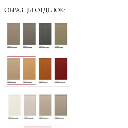
использованием лифтов или монтажных
ОБРАЗЦЫ ОТДЕЛОК:
средств
Распаковка и расстановка
— специалисты
распаковывают товар и устанавливают его в
указанное место
Вывоз упаковочного материала
— полная
очистка помещения от тары и упаковки
Гарантийная проверка
— осмотр товара на
предмет повреждений и дефектов при
доставке
Сроки доставки
Стандартная доставка по
Москве осуществляется в течение 3-5 рабочих
дней. Для Московской области сроки зависят
от удалённости объекта и варьируются от 5 до
10 рабочих дней. Возможна срочная доставка