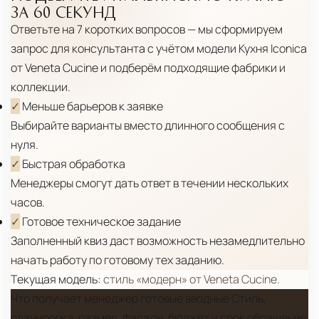
ЗА 60 СЕКУНД
Ответьте на 7 коротких вопросов — мы сформируем
запрос для консультанта с учётом модели
Кухня Iconica
от Veneta Cucine
и подберём подходящие фабрики и
коллекции.
✓
Меньше барьеров к заявке
Выбирайте варианты вместо длинного сообщения с
нуля.
✓
Быстрая обработка
Менеджеры смогут дать ответ в течении нескольких
часов.
✓
Готовое техническое задание
Заполненный квиз даст возможность незамедлительно
начать работу по готовому тех заданию.
Текущая модель:
стиль «модерн» от Veneta Cucine.
Что получает менеджер
готовые вводные
Стиль,
планировка, размер, фасады, бюджет и срок обращения