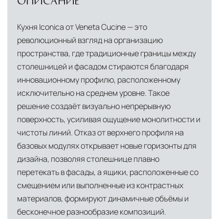
ОПИСАНИЕ
Дистанционная оплата по QR-коду через
владеет собственной логистической базой в
мобильное приложение банка
Италии, откуда осуществляется прямое
Кухня Iconica от Veneta Cucine — это
снабжение мебелью, дверными конструкциями
Индивидуальные условия для крупных
революционный взгляд на организацию
и осветительными приборами. Это позволяет
проектов, включая оплату по банковской
пространства, где традиционные границы между
нам гарантировать качество товара на всех
гарантии
столешницей и фасадом стираются благодаря
этапах транспортировки и исключить
инновационному профилю, расположенному
посредников.
исключительно на среднем уровне. Такое
решение создаёт визуально непрерывную
Собственные складские комплексы
Мы
поверхность, усиливая ощущение монолитности и
располагаем принадлежащими нам
чистоты линий. Отказ от верхнего профиля на
складскими объектами в Москве, где хранятся
базовых модулях открывает новые горизонты для
товары в надлежащих климатических
дизайна, позволяя столешнице плавно
условиях. Наличие собственной
перетекать в фасады, а ящики, расположенные со
инфраструктуры позволяет сократить сроки
смещением или выполненные из контрастных
доставки и обеспечить полный контроль над
материалов, формируют динамичные объёмы и
сохранностью продукции.
бесконечное разнообразие композиций.