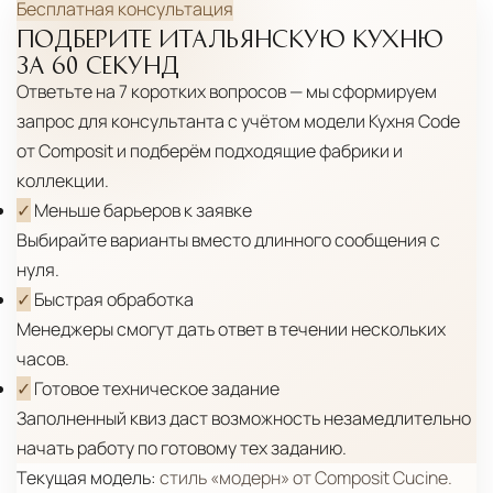
Бесплатная консультация
Распаковка и расстановка
— специалисты
ПОДБЕРИТЕ ИТАЛЬЯНСКУЮ КУХНЮ
распаковывают товар и устанавливают его в
ЗА 60 СЕКУНД
указанное место
Ответьте на 7 коротких вопросов — мы сформируем
Вывоз упаковочного материала
— полная
запрос для консультанта с учётом модели
Кухня Code
от Composit
и подберём подходящие фабрики и
очистка помещения от тары и упаковки
коллекции.
Гарантийная проверка
— осмотр товара на
✓
Меньше барьеров к заявке
предмет повреждений и дефектов при
Выбирайте варианты вместо длинного сообщения с
доставке
нуля.
✓
Быстрая обработка
Сроки доставки
Стандартная доставка по
Менеджеры смогут дать ответ в течении нескольких
Москве осуществляется в течение 3-5 рабочих
часов.
дней. Для Московской области сроки зависят
✓
Готовое техническое задание
от удалённости объекта и варьируются от 5 до
Заполненный квиз даст возможность незамедлительно
10 рабочих дней. Возможна срочная доставка
начать работу по готовому тех заданию.
при наличии свободных логистических
Текущая модель:
стиль «модерн» от Composit Cucine.
ресурсов.