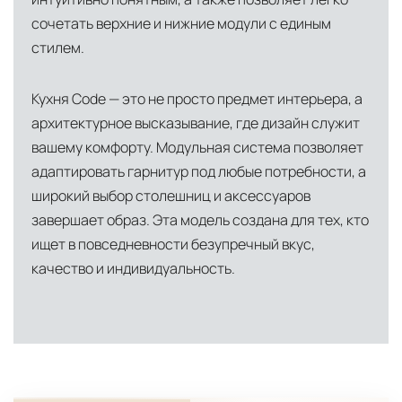
Условия доставки по Москве и Московской
сочетать верхние и нижние модули с единым
области
стилем.
Для клиентов Москвы и МО предусмотрены
следующие услуги:
Кухня Code — это не просто предмет интерьера, а
Доставка до адреса
— транспортировка
архитектурное высказывание, где дизайн служит
товара от нашего склада непосредственно к
вашему комфорту. Модульная система позволяет
месту назначения с соблюдением сроков
адаптировать гарнитур под любые потребности, а
широкий выбор столешниц и аксессуаров
Профессиональная выгрузка
—
завершает образ. Эта модель создана для тех, кто
квалифицированные грузчики
ищет в повседневности безупречный вкус,
осуществляют разгрузку с применением
качество и индивидуальность.
специального оборудования и техники
Подъём на этажи
— доставка мебели и
дверных блоков в квартиры и офисы с
использованием лифтов или монтажных
средств