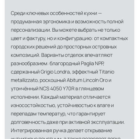
Помимо Москвы, мы располагаем
Среди ключевых особенностей кухни —
логистическими узлами в ключевых
продуманная эргономика и возможность полной
международных хабах:
персонализации. Вы можете выбрать не только
Дубай, ОАЭ
— региональный центр для
цвет и фактуру, но и конфигурацию: от компактных
Ближнего Востока и Азии
городских решений до просторных островных
композиций. Варианты отделок впечатляют
Кипр
— распределительная база для
разнообразием: благородный Paglia NPP,
Средиземноморского региона
сдержанный Grigio Londra, эффектный Titanio
Лондон, Великобритания
—
metallizzato, роскошный Abitum Lincoln Oro и
логистический хаб для европейского рынка
утончённый NCS 4050 Y70R в глянцевом
исполнении. Каждый материал отличается
США
— центр доставки для
износостойкостью, устойчивостью к влаге и
североамериканского сегмента
перепадам температур, что гарантирует
Другие страны Европы
— расширенная
долговечность даже при активной эксплуатации.
сеть партнёрских складов
Интегрированная ручка делает открывание
интуитивно понятным, а также позволяет легко