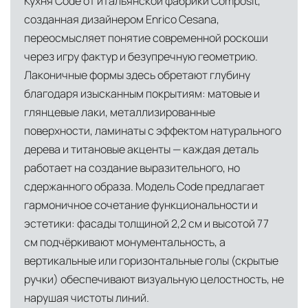
Кухня Code от итальянской фабрики Composit,
снабжение мебелью, дверными конструкциями
Индивидуальные условия для крупных
созданная дизайнером Enrico Cesana,
и осветительными приборами. Это позволяет
проектов, включая оплату по банковской
переосмысляет понятие современной роскоши
нам гарантировать качество товара на всех
гарантии
через игру фактур и безупречную геометрию.
этапах транспортировки и исключить
Лаконичные формы здесь обретают глубину
посредников.
благодаря изысканным покрытиям: матовые и
глянцевые лаки, металлизированные
Собственные складские комплексы
Мы
поверхности, ламинаты с эффектом натурального
располагаем принадлежащими нам
дерева и титановые акценты — каждая деталь
складскими объектами в Москве, где хранятся
работает на создание выразительного, но
товары в надлежащих климатических
сдержанного образа. Модель Code предлагает
условиях. Наличие собственной
гармоничное сочетание функциональности и
инфраструктуры позволяет сократить сроки
эстетики: фасады толщиной 2,2 см и высотой 77
доставки и обеспечить полный контроль над
см подчёркивают монументальность, а
сохранностью продукции.
вертикальные или горизонтальные голы (скрытые
ручки) обеспечивают визуальную целостность, не
Глобальная сеть распределительных
нарушая чистоты линий.
центров