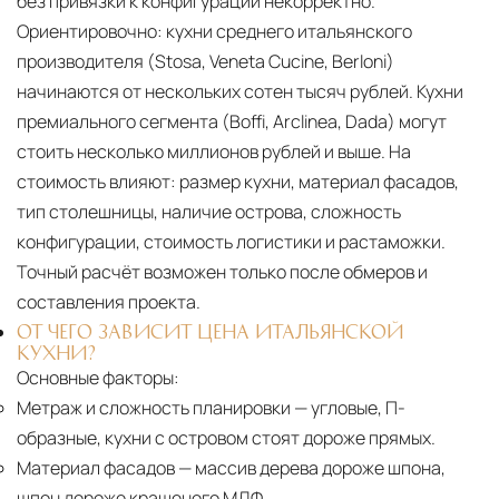
без привязки к конфигурации некорректно.
Ориентировочно: кухни среднего итальянского
производителя (Stosa, Veneta Cucine, Berloni)
начинаются от нескольких сотен тысяч рублей. Кухни
премиального сегмента (Boffi, Arclinea, Dada) могут
стоить несколько миллионов рублей и выше. На
стоимость влияют: размер кухни, материал фасадов,
тип столешницы, наличие острова, сложность
конфигурации, стоимость логистики и растаможки.
Точный расчёт возможен только после обмеров и
составления проекта.
ОТ ЧЕГО ЗАВИСИТ ЦЕНА ИТАЛЬЯНСКОЙ
КУХНИ?
Основные факторы:
Метраж и сложность планировки
— угловые, П-
образные, кухни с островом стоят дороже прямых.
Материал фасадов
— массив дерева дороже шпона,
шпон дороже крашеного МДФ.