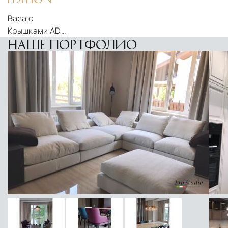
Ваза с
Крышками ADJ
Style OTTO
НАШЕ ПОРТФОЛИО
Majorelle Blue
Limited Edition