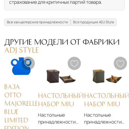
страхование для критичных партий товара.
Все канцелярские принадлежности
Вся продукция ADJ Style
ДРУГИЕ МОДЕЛИ ОТ ФАБРИКИ
ADJ STYLE
ВАЗА
OTTO
НАСТОЛЬНЫЙ
НАСТОЛЬНЫ
MAJORELLE
НАБОР MIU
НАБОР MIU
BLUE
Настольные
Настольные
LIMITED
принадлежности
принадлежности
EDITION
ADJ Style Miu
ADJ Style Miu