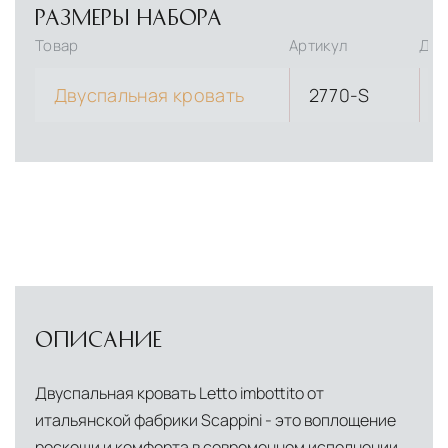
РАЗМЕРЫ НАБОРА
Товар
Артикул
Дли
Двуспальная кровать
2770-S
ОПИСАНИЕ
Двуспальная кровать Letto imbottito от
итальянской фабрики Scappini - это воплощение
роскоши и комфорта в современном исполнении.