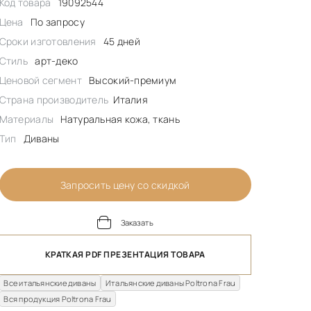
Код товара
19092544
Цена
По запросу
Сроки изготовления
45 дней
Стиль
арт-деко
Ценовой сегмент
Высокий-премиум
Страна производитель
Италия
Материалы
Натуральная кожа, ткань
Тип
Диваны
Запросить цену со скидкой
Заказать
КРАТКАЯ PDF ПРЕЗЕНТАЦИЯ ТОВАРА
Все итальянские диваны
Итальянские диваны Poltrona Frau
Вся продукция Poltrona Frau