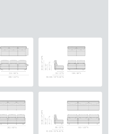
ти объекта и варьируются от 5 до 10 рабочих дней. Возможна
манда логистических специалистов с опытом работы в
 всех этапах маршрута.
льное страхование для критичных партий товара.