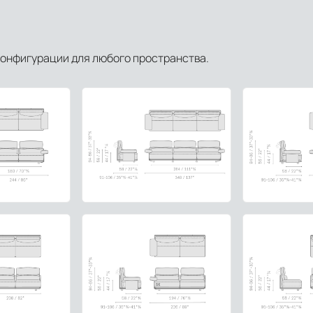
кого рынка
адов
конфигурации для любого пространства.
тов Москвы и МО предусмотрены следующие услуги:
лада непосредственно к месту назначения с соблюдением сроков
 осуществляют разгрузку с применением специального оборудования и техники
ртиры и офисы с использованием лифтов или монтажных средств
р и устанавливают его в указанное место
от тары и упаковки
ений и дефектов при доставке
 в течение 3-5 рабочих дней. Для Московской области сроки зависят от удалённос
ов.
леживается в режиме реального времени через систему GPS-мониторинга. Наша ко
за, соблюдение температурного режима и защиту от механических повреждений на
в соответствии с международными стандартами. Клиенты могут выбрать дополните