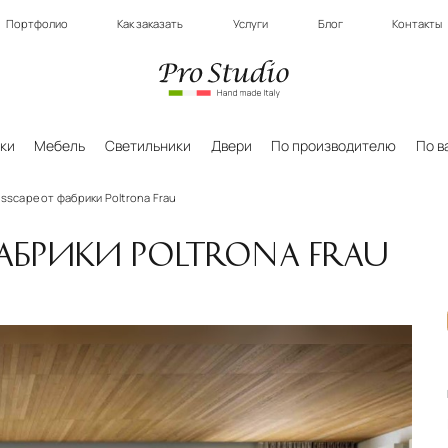
Портфолио
Как заказать
Услуги
Блог
Контакты
ки
Мебель
Светильники
Двери
По производителю
По в
isscape от фабрики Poltrona Frau
ФАБРИКИ POLTRONA FRAU