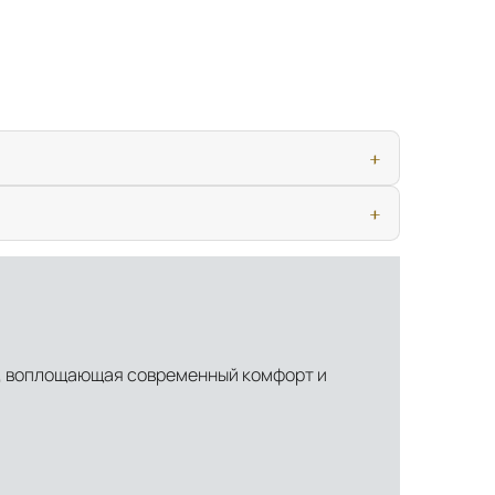
ью, дверными конструкциями и осветительными приборами. Это
иматических условиях. Наличие собственной инфраструктуры
mba, воплощающая современный комфорт и