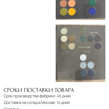
Сроки доставки
Стандартная доставка по
Москве осуществляется в течение 3-5 рабочих
дней. Для Московской области сроки зависят
от удалённости объекта и варьируются от 5 до
10 рабочих дней. Возможна срочная доставка
при наличии свободных логистических
ресурсов.
Управление логистикой и контроль
качества
Каждый заказ отслеживается в режиме
реального времени через систему GPS-
мониторинга. Наша команда логистических
специалистов с опытом работы в
СРОКИ ПОСТАВКИ ТОВАРА
международной доставке обеспечивает
Срок производства фабрики:
45 дней
полную сохранность груза, соблюдение
Доставка на склад в Москве:
14 дней
температурного режима и защиту от
Сегодня