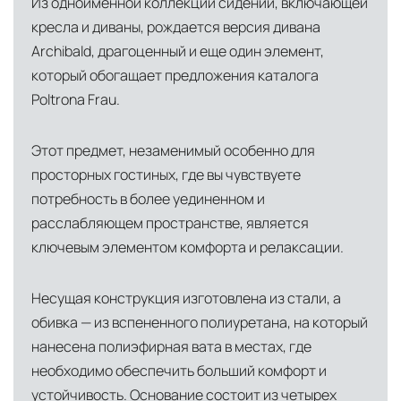
Из одноименной коллекции сидений, включающей
товары в надлежащих климатических
кресла и диваны, рождается версия дивана
условиях. Наличие собственной
Archibald, драгоценный и еще один элемент,
инфраструктуры позволяет сократить сроки
который обогащает предложения каталога
доставки и обеспечить полный контроль над
Poltrona Frau.
сохранностью продукции.
Глобальная сеть распределительных
Этот предмет, незаменимый особенно для
центров
просторных гостиных, где вы чувствуете
Помимо Москвы, мы располагаем
потребность в более уединенном и
логистическими узлами в ключевых
расслабляющем пространстве, является
международных хабах:
ключевым элементом комфорта и релаксации.
Дубай, ОАЭ
— региональный центр для
Несущая конструкция изготовлена из стали, а
Ближнего Востока и Азии
обивка — из вспененного полиуретана, на который
Кипр
— распределительная база для
нанесена полиэфирная вата в местах, где
Средиземноморского региона
необходимо обеспечить больший комфорт и
устойчивость. Основание состоит из четырех
Лондон, Великобритания
—