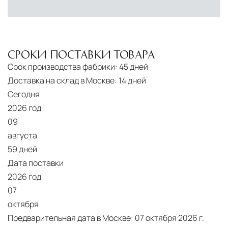
инфраструктуры позволяет сократить сроки
доставки и обеспечить полный контроль над
сохранностью продукции.
СРОКИ ПОСТАВКИ ТОВАРА
Глобальная сеть распределительных
Срок производства фабрики:
45 дней
центров
Доставка на склад в Москве:
14 дней
Помимо Москвы, мы располагаем
Сегодня
логистическими узлами в ключевых
2026 год
международных хабах:
09
августа
Дубай, ОАЭ
— региональный центр для
59 дней
Ближнего Востока и Азии
Дата поставки
Кипр
— распределительная база для
2026 год
Средиземноморского региона
07
октября
Лондон, Великобритания
—
Предварительная дата в Москве:
07 октября 2026 г.
логистический хаб для европейского рынка