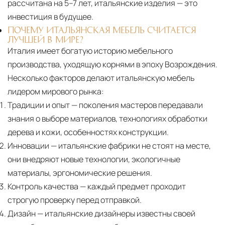
рассчитана на 5–7 лет, итальянские изделия — это
специального оборудования и техники
инвестиция в будущее.
Подъём на этажи
— доставка мебели и
ПОЧЕМУ ИТАЛЬЯНСКАЯ МЕБЕЛЬ СЧИТАЕТСЯ
ЛУЧШЕЙ В МИРЕ?
дверных блоков в квартиры и офисы с
Италия имеет богатую историю мебельного
использованием лифтов или монтажных
производства, уходящую корнями в эпоху Возрождения.
средств
Несколько факторов делают итальянскую мебель
Распаковка и расстановка
— специалисты
лидером мирового рынка:
распаковывают товар и устанавливают его в
Традиции и опыт
— поколения мастеров передавали
указанное место
знания о выборе материалов, технологиях обработки
дерева и кожи, особенностях конструкции.
Вывоз упаковочного материала
— полная
Инновации
— итальянские фабрики не стоят на месте,
очистка помещения от тары и упаковки
они внедряют новые технологии, экологичные
Гарантийная проверка
— осмотр товара на
материалы, эргономические решения.
предмет повреждений и дефектов при
Контроль качества
— каждый предмет проходит
доставке
строгую проверку перед отправкой.
Дизайн
— итальянские дизайнеры известны своей
Сроки доставки
Стандартная доставка по