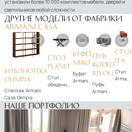
установили более 10 000 комплектов мебели, дверей и
светильников любой сложности.
ДРУГИЕ МОДЕЛИ ОТ ФАБРИКИ
ARMANI CASA
СТУЛ
БУФЕТ
ПУФ
СТОЛ
LEA
MIRO
RODEO
PLANET
БИБЛИОТЕКА
Стул
RIVOLI
Буфет
Стол
Armani
OLIMPIA
Armani
Пуфы
обеденный
Casa
Casa
Стеллаж Armani
Armani
модель
Lea
Miro
Casa Olimpia
Casa
Planet от
НАШЕ ПОРТФОЛИО
Rodeo
фабрики
Rivoli
Armani
Casa