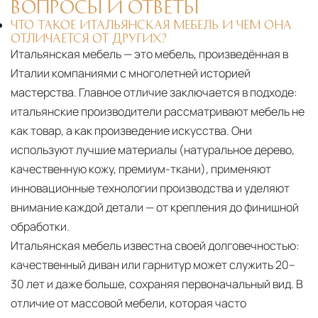
ВОПРОСЫ И ОТВЕТЫ
США
— центр доставки для
ЧТО ТАКОЕ ИТАЛЬЯНСКАЯ МЕБЕЛЬ И ЧЕМ ОНА
североамериканского сегмента
ОТЛИЧАЕТСЯ ОТ ДРУГИХ?
Итальянская мебель — это мебель, произведённая в
Другие страны Европы
— расширенная
Италии компаниями с многолетней историей
сеть партнёрских складов
мастерства. Главное отличие заключается в подходе:
итальянские производители рассматривают мебель не
Условия доставки по Москве и Московской
области
как товар, а как произведение искусства. Они
используют лучшие материалы (натуральное дерево,
Для клиентов Москвы и МО предусмотрены
качественную кожу, премиум-ткани), применяют
следующие услуги:
инновационные технологии производства и уделяют
Доставка до адреса
— транспортировка
внимание каждой детали — от крепления до финишной
товара от нашего склада непосредственно к
обработки.
месту назначения с соблюдением сроков
Итальянская мебель известна своей долговечностью:
качественный диван или гарнитур может служить 20–
Профессиональная выгрузка
—
30 лет и даже больше, сохраняя первоначальный вид. В
квалифицированные грузчики
отличие от массовой мебели, которая часто
осуществляют разгрузку с применением