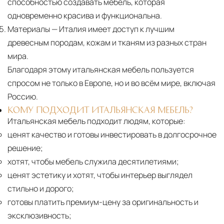
способностью создавать мебель, которая
Москве осуществляется в течение 3-5 рабочих
одновременно красива и функциональна.
дней. Для Московской области сроки зависят
Материалы
— Италия имеет доступ к лучшим
от удалённости объекта и варьируются от 5 до
древесным породам, кожам и тканям из разных стран
10 рабочих дней. Возможна срочная доставка
мира.
при наличии свободных логистических
Благодаря этому итальянская мебель пользуется
ресурсов.
спросом не только в Европе, но и во всём мире, включая
Россию.
Управление логистикой и контроль
качества
КОМУ ПОДХОДИТ ИТАЛЬЯНСКАЯ МЕБЕЛЬ?
Итальянская мебель подходит людям, которые:
Каждый заказ отслеживается в режиме
ценят качество и готовы инвестировать в долгосрочное
реального времени через систему GPS-
решение;
мониторинга. Наша команда логистических
хотят, чтобы мебель служила десятилетиями;
специалистов с опытом работы в
ценят эстетику и хотят, чтобы интерьер выглядел
международной доставке обеспечивает
стильно и дорого;
полную сохранность груза, соблюдение
готовы платить премиум-цену за оригинальность и
температурного режима и защиту от
эксклюзивность;
механических повреждений на всех этапах