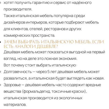
хотят получить гарантию и сервис от надёжного
маршрута.
производителя.
Страхование груза
Все международные
Также итальянская мебель популярна среди
дизайнеров интерьеров, которые подбирают мебель
поставки застрахованы в соответствии с
для клиентов, отелей, ресторанов и других
международными стандартами. Клиенты могут
коммерческих пространств.
выбрать дополнительное страхование для
ЗАЧЕМ ВЫБИРАТЬ ИТАЛЬЯНСКУЮ МЕБЕЛЬ, ЕСЛИ
критичных партий товара.
ЕСТЬ АНАЛОГИ ДЕШЕВЛЕ?
Дешёвая мебель может показаться выгодной на первый
взгляд, но на деле это ложная экономия.
Вот почему стоит выбрать итальянскую:
Долговечность
— через 5 лет дешёвая мебель может
развалиться, а итальянская будет выглядеть как новая.
Здоровье
— дешёвая мебель часто содержит вредные
вещества (формальдегид, токсичные краски),
итальянская производится из экологичных
материалов.