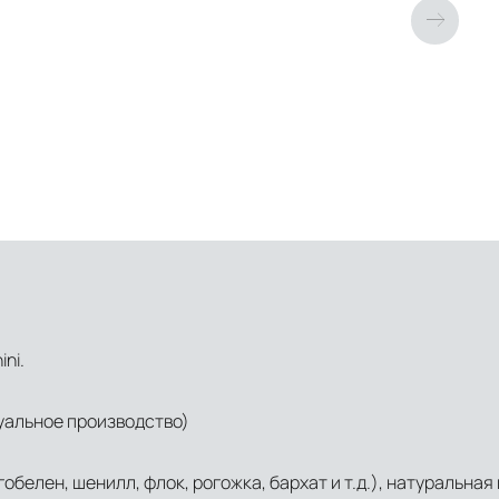
ni.
уальное производство)
обелен, шенилл, флок, рогожка, бархат и т.д.), натуральная 