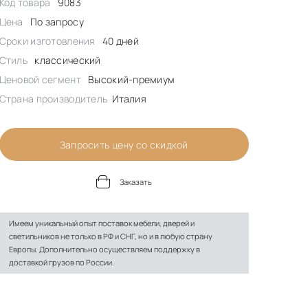
Код товара
9083
Цена
По запросу
Сроки изготовления
40 дней
Стиль
классический
Ценовой сегмент
Высокий-премиум
Страна производитель
Италия
Запросить цену со скидкой
Заказать
Имеем уникальный опыт поставок мебели, дверей и
светильников не только в РФ и СНГ, но и в любую страну
Европы. Дополнительно осуществляем поддержку в
доставкой грузов по России.