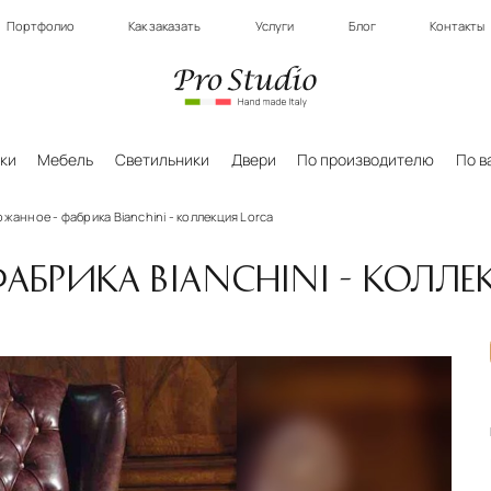
Портфолио
Как заказать
Услуги
Блог
Контакты
ки
Мебель
Светильники
Двери
По производителю
По в
ожанное - фабрика Bianchini - коллекция Lorca
АБРИКА BIANCHINI - КОЛЛЕ