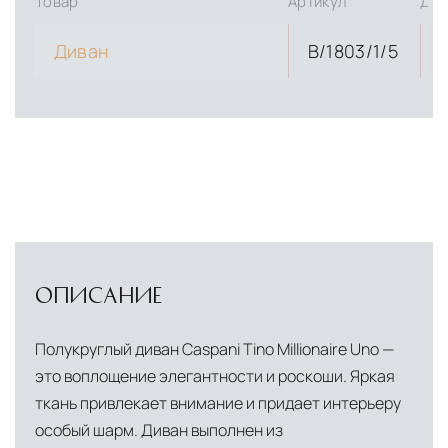
Товар
Артикул
Дли
Диван
B/1803/1/5
ОПИСАНИЕ
Полукруглый диван Caspani Tino Millionaire Uno —
это воплощение элегантности и роскоши. Яркая
ткань привлекает внимание и придает интерьеру
особый шарм. Диван выполнен из