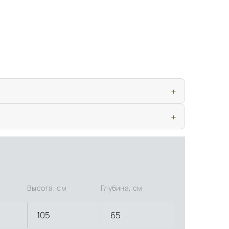
ью, дверными конструкциями и осветительными приборами. Это
иматических условиях. Наличие собственной инфраструктуры
Высота, см
Глубина, см
105
65