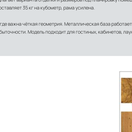
в соответствии с международными стандартами. Клиенты могут выбрать дополните
ставляет 35 кг на кубометр, рама усилена.
где важна чёткая геометрия. Металлическая база работает
ыточности. Модель подходит для гостиных, кабинетов, лау