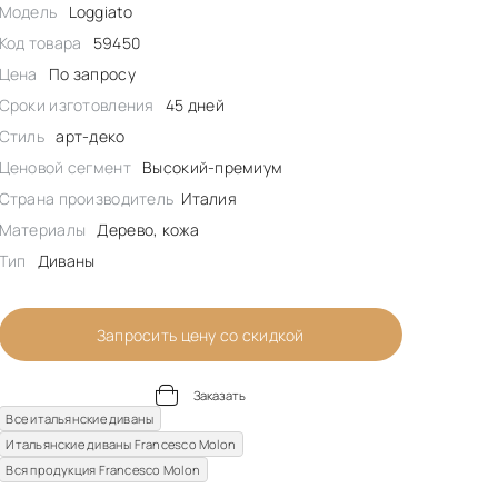
Модель
Loggiato
Код товара
59450
Цена
По запросу
Сроки изготовления
45 дней
Стиль
арт-деко
Ценовой сегмент
Высокий-премиум
Страна производитель
Италия
Материалы
Дерево, кожа
Тип
Диваны
Запросить цену со скидкой
Заказать
Все итальянские диваны
Итальянские диваны Francesco Molon
Вся продукция Francesco Molon