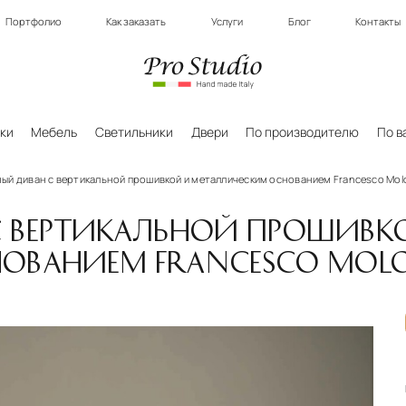
Портфолио
Как заказать
Услуги
Блог
Контакты
ки
Мебель
Светильники
Двери
По производителю
По в
ый диван с вертикальной прошивкой и металлическим основанием Francesco Molo
 ВЕРТИКАЛЬНОЙ ПРОШИВК
ОВАНИЕМ FRANCESCO MOLO