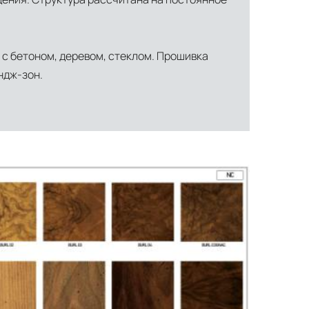
льное страхование для критичных партий товара.
 с бетоном, деревом, стеклом. Прошивка
ндж-зон.