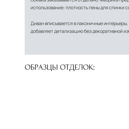
Страхование груза
Все международные поставки застрахованы 
использование: плотность пены для спинки со
Диван вписывается в лаконичные интерьеры, 
добавляет детализацию без декоративной изб
ОБРАЗЦЫ ОТДЕЛОК: